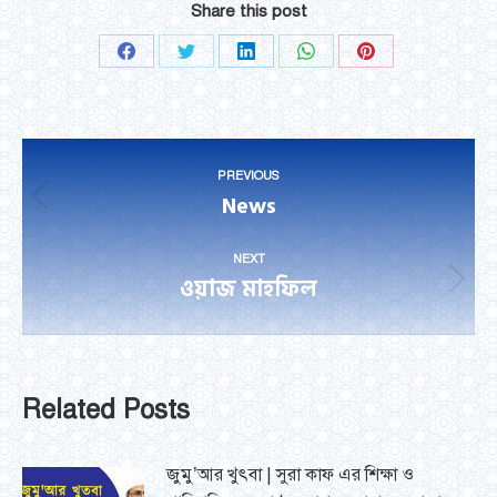
Share this post
Share
Share
Share
Share
Share
on
on
on
on
on
Facebook
Twitter
LinkedIn
WhatsApp
Pinterest
Post
PREVIOUS
navigation
News
Previous
post:
NEXT
ওয়াজ মাহফিল
Next
post:
Related Posts
জুমু’আর খুৎবা | সুরা কাফ এর শিক্ষা ও