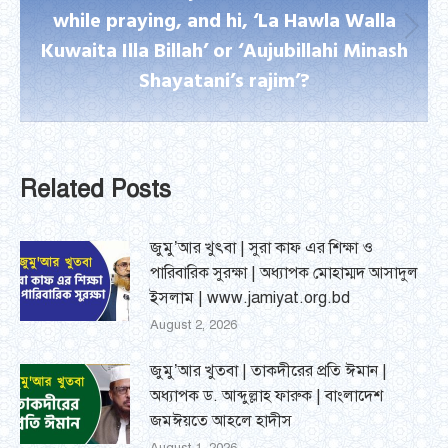
while praying, and hi, ‘La Hawla Walla
Next
Kuwaita Illa Billah’ or ‘Aujubillahi Minash
post:
Shayatani’s rajim’?
Related Posts
জুমু’আর খুৎবা | সুরা কাফ এর শিক্ষা ও
পারিবারিক সুরক্ষা | অধ্যাপক মোহাম্মদ আসাদুল
ইসলাম | www.jamiyat.org.bd
August 2, 2026
জুমু’আর খুতবা | তাকদীরের প্রতি ঈমান |
অধ্যাপক ড. আব্দুল্লাহ ফারুক | বাংলাদেশ
জমঈয়তে আহলে হাদীস