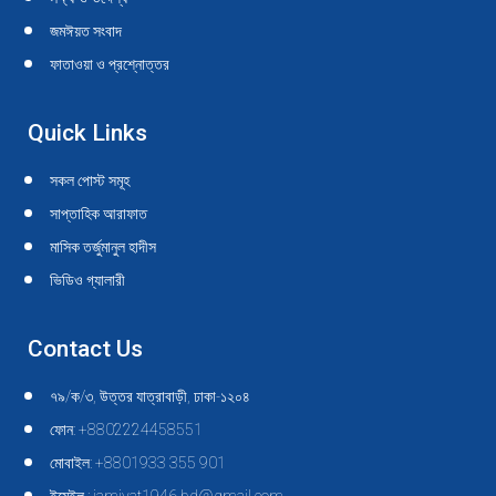
window
window
window
window
window
window
window
window
window
window
জমঈয়ত সংবাদ
ফাতাওয়া ও প্রশ্নোত্তর
Quick Links
সকল পোস্ট সমূহ
সাপ্তাহিক আরাফাত
মাসিক তর্জুমানুল হাদীস
ভিডিও গ্যালারী
Contact Us
৭৯/ক/৩, উত্তর যাত্রাবাড়ী, ঢাকা-১২০৪
ফোন: +8802224458551
মোবাইল: +8801933 355 901