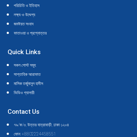
in
in
in
in
in
in
in
in
in
in
পরিচিতি ও ইতিহাস
new
new
new
new
new
new
new
new
new
new
লক্ষ্য-ও-উদ্দেশ্য
window
window
window
window
window
window
window
window
window
window
জমঈয়ত সংবাদ
ফাতাওয়া ও প্রশ্নোত্তর
Quick Links
সকল পোস্ট সমূহ
সাপ্তাহিক আরাফাত
মাসিক তর্জুমানুল হাদীস
ভিডিও গ্যালারী
Contact Us
৭৯/ক/৩, উত্তর যাত্রাবাড়ী, ঢাকা-১২০৪
ফোন: +8802224458551