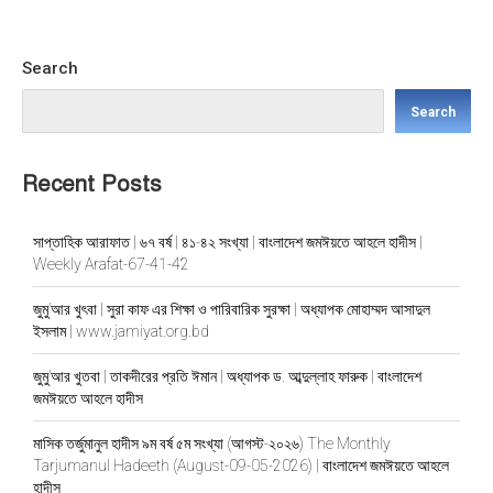
Search
Search
Recent Posts
সাপ্তাহিক আরাফাত | ৬৭ বর্ষ | ৪১-৪২ সংখ্যা | বাংলাদেশ জমঈয়তে আহলে হাদীস |
Weekly Arafat-67-41-42
জুমু’আর খুৎবা | সুরা কাফ এর শিক্ষা ও পারিবারিক সুরক্ষা | অধ্যাপক মোহাম্মদ আসাদুল
ইসলাম | www.jamiyat.org.bd
জুমু’আর খুতবা | তাকদীরের প্রতি ঈমান | অধ্যাপক ড. আব্দুল্লাহ ফারুক | বাংলাদেশ
জমঈয়তে আহলে হাদীস
মাসিক তর্জুমানুল হাদীস ৯ম বর্ষ ৫ম সংখ্যা (আগস্ট-২০২৬) The Monthly
Tarjumanul Hadeeth (August-09-05-2026) | বাংলাদেশ জমঈয়তে আহলে
হাদীস