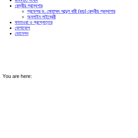
জমঈয়ত সংবাদ
কেন্দ্রীয় গ্রান্থগার
প্রফেসর ড. মোহাম্মদ আব্দুল বারী (রহঃ) কেন্দ্রীয় গ্রন্থাগার
অনলাইন লাইব্রেরী
ফাতাওয়া ও প্রশ্নোত্তর
যোগাযোগ
ডোনেশন
ইন্টারন্যাশনাল ইসলামী ইউনিভার্সিটি অব সাইন্স
এন্ড টেকনোলজি বাংলাদেশ
You are here: