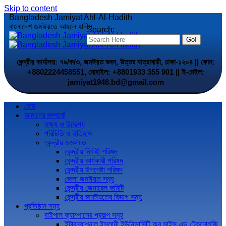
Skip to content
Bangladesh Jamiyat Ahl-Al-Hadith
বাংলাদেশ জমঈয়তে আহলে হাদীস
Search:
কেন্দ্রীয় কার্যালয়: ৭৯/ক/৩, জমঈয়ত ভবন, উত্তর যাত্রাবাড়ী, ঢাকা-১২০৪ || ফোন:
+8802224458551, মোবাইল: +8801933 355 901 || ই-মেইল:
jamiyat1946.bd@gmail.com
হোম
আমাদের সম্পর্কে
লক্ষ্য ও উদ্দেশ্য
পরিচিতি ও ইতিহাস
কেন্দ্রীয় জমঈয়ত
কেন্দ্রীয় নির্বাহী পরিষদ
কেন্দ্রীয় কার্যকারী পরিষদ
কেন্দ্রীয় উপদেষ্টা পরিষদ
জেলা জমঈয়ত সমূহ
কেন্দ্রীয় জেনারেল কমিটি
কেন্দ্রীয় জমঈয়তের বিভাগ সমূহ
প্রতিষ্ঠান সমূহ
বাইপাল ক্যাম্পাসের প্রকল্প সমূহ
ইন্টারন্যাশনাল ইসলামী ইউনিভার্সিটি অব সাইন্স এন্ড টেকনোলজি