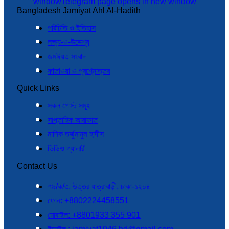
window
Telegram page opens in new window
Bangladesh Jamiyat Ahl Al-Hadith
পরিচিতি ও ইতিহাস
লক্ষ্য-ও-উদ্দেশ্য
জমঈয়ত সংবাদ
ফাতাওয়া ও প্রশ্নোত্তর
Quick Links
সকল পোস্ট সমূহ
সাপ্তাহিক আরাফাত
মাসিক তর্জুমানুল হাদীস
ভিডিও গ্যালারী
Contact Us
৭৯/ক/৩, উত্তর যাত্রাবাড়ী, ঢাকা-১২০৪
ফোন: +8802224458551
মোবাইল: +8801933 355 901