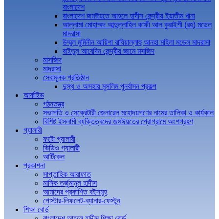
বাংলাদেশ
বাংলাদেশ জমঈয়তে আহলে হাদীস কেন্দ্রীয় ইয়াতীম খানা
আল্লামা মোহাম্মদ আব্দুল্লাহিল কাফী আল কুরাইশী (রহ) মডেল
মাদরাসা
উম্মুল মুমিনীন আয়িশা রাযিয়াল্লাহু আনহা মহিলা মডেল মাদরাসা
বাইতুল আবেদিন কেন্দ্রীয় জামে মসজিদ
মাসজিদ
মাদরাসা
সেবামূলক প্রতিষ্ঠান
দুস্থ ও অসহায় মুসলিম পুনর্বাসন প্রকল্প
আর্কাইভ
গঠনতন্ত্র
সভাপতি ও সেক্রেটারী জেনারেল মহোদয়গণের নামের তালিকা ও কার্যকাল
বিশিষ্ট ইসলামী ব্যক্তিত্বদের জমঈয়তের প্রোগ্রামে অংশগ্রহণ
গ্যালারী
ফটো গ্যালারী
ভিডিও গ্যালারী
আর্টিকেল
প্রকাশনা
সাপ্তাহিক আরাফাত
মাসিক তর্জুমানুল হাদীস
আমাদের প্রকাশিত বইসমূহ
পোস্টার-লিফলেট-ব্যানার-ফেস্টুন
শিক্ষা বোর্ড
বাংলাদেশ আহলে হাদীস শিক্ষা বোর্ড