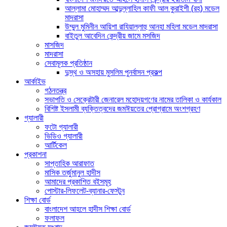
আল্লামা মোহাম্মদ আব্দুল্লাহিল কাফী আল কুরাইশী (রহ) মডেল
মাদরাসা
উম্মুল মুমিনীন আয়িশা রাযিয়াল্লাহু আনহা মহিলা মডেল মাদরাসা
বাইতুল আবেদিন কেন্দ্রীয় জামে মসজিদ
মাসজিদ
মাদরাসা
সেবামূলক প্রতিষ্ঠান
দুস্থ ও অসহায় মুসলিম পুনর্বাসন প্রকল্প
আর্কাইভ
গঠনতন্ত্র
সভাপতি ও সেক্রেটারী জেনারেল মহোদয়গণের নামের তালিকা ও কার্যকাল
বিশিষ্ট ইসলামী ব্যক্তিত্বদের জমঈয়তের প্রোগ্রামে অংশগ্রহণ
গ্যালারী
ফটো গ্যালারী
ভিডিও গ্যালারী
আর্টিকেল
প্রকাশনা
সাপ্তাহিক আরাফাত
মাসিক তর্জুমানুল হাদীস
আমাদের প্রকাশিত বইসমূহ
পোস্টার-লিফলেট-ব্যানার-ফেস্টুন
শিক্ষা বোর্ড
বাংলাদেশ আহলে হাদীস শিক্ষা বোর্ড
ফলাফল