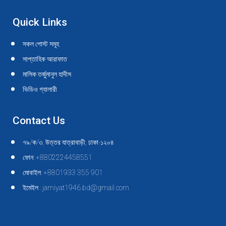
Quick Links
সকল পোস্ট সমূহ
সাপ্তাহিক আরাফাত
মাসিক তর্জুমানুল হাদীস
ভিডিও গ্যালারী
Contact Us
৭৯/ক/৩, উত্তর যাত্রাবাড়ী, ঢাকা-১২০৪
ফোন: +8802224458551
মোবাইল: +8801933 355 901
ইমেইল : jamiyat1946.bd@gmail.com