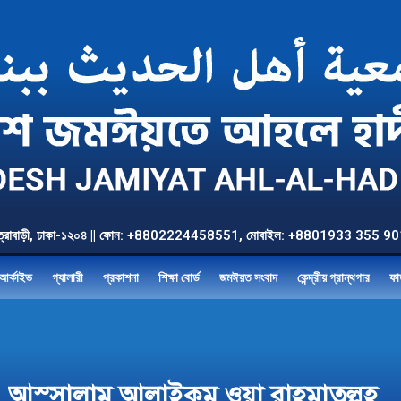
উত্তর যাত্রাবাড়ী, ঢাকা-১২০৪ || ফোন: +8802224458551, মোবাইল: +8801933 3
আর্কাইভ
গ্যালারী
প্রকাশনা
শিক্ষা বোর্ড
জমঈয়ত সংবাদ
কেন্দ্রীয় গ্রান্থগার
ফা
আস্সালামু আলাইকুম ওয়া রাহমাতুল্লহ 