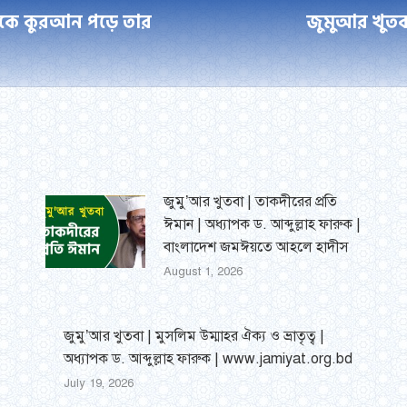
থেকে কুরআন পড়ে তার
জুমুআর খুতব
Next
post:
জুমু’আর খুতবা | তাকদীরের প্রতি
ঈমান | অধ্যাপক ড. আব্দুল্লাহ ফারুক |
বাংলাদেশ জমঈয়তে আহলে হাদীস
August 1, 2026
জুমু’আর খুতবা | মুসলিম উম্মাহর ঐক্য ও ভ্রাতৃত্ব |
অধ্যাপক ড. আব্দুল্লাহ ফারুক | www.jamiyat.org.bd
July 19, 2026