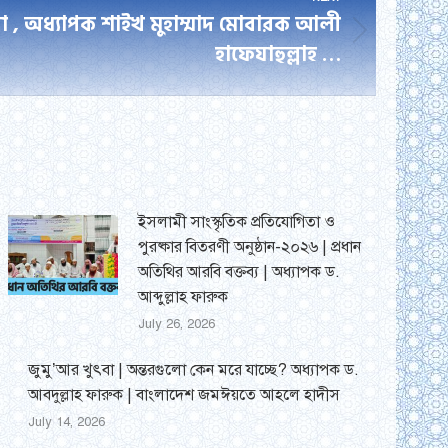
া , অধ্যাপক শাইখ মুহাম্মাদ মোবারক আলী
হাফেযাহুল্লাহ …
ইসলামী সাংস্কৃতিক প্রতিযোগিতা ও
পুরষ্কার বিতরণী অনুষ্ঠান-২০২৬ | প্রধান
অতিথির আরবি বক্তব্য | অধ্যাপক ড.
আব্দুল্লাহ ফারুক
July 26, 2026
জুমু’আর খুৎবা | অন্তরগুলো কেন মরে যাচ্ছে? অধ্যাপক ড.
আবদুল্লাহ ফারুক | বাংলাদেশ জমঈয়তে আহলে হাদীস
July 14, 2026