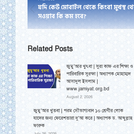
navigation
যদি কেউ মোবাইল থেকে কিংবা মুখস্থ 
Previous
সওয়াব কি কম হবে?
post:
Related Posts
জুমু’আর খুৎবা | সুরা কাফ এর শিক্ষা ও
পারিবারিক সুরক্ষা | অধ্যাপক মোহাম্মদ
আসাদুল ইসলাম |
www.jamiyat.org.bd
August 2, 2026
জুমু’আর খুতবা | পরম সৌভাগ্যবান ১০ শ্রেণীর লোক
যাদের জন্য ফেরেশতারা দু’আ করে | অধ্যাপক ড. আব্দুল্লাহ
ফারুক
July 26, 2026