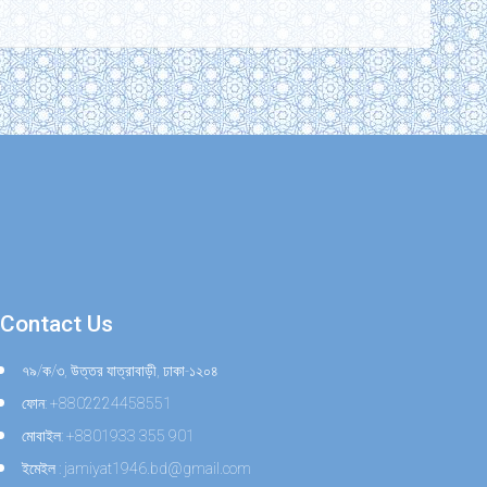
Contact Us
৭৯/ক/৩, উত্তর যাত্রাবাড়ী, ঢাকা-১২০৪
ফোন: +8802224458551
মোবাইল: +8801933 355 901
ইমেইল : jamiyat1946.bd@gmail.com