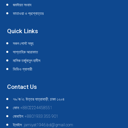
জমঈয়ত সংবাদ
ফাতাওয়া ও প্রশ্নোত্তর
Quick Links
সকল পোস্ট সমূহ
সাপ্তাহিক আরাফাত
মাসিক তর্জুমানুল হাদীস
ভিডিও গ্যালারী
Contact Us
৭৯/ক/৩, উত্তর যাত্রাবাড়ী, ঢাকা-১২০৪
ফোন: +8802224458551
মোবাইল: +8801933 355 901
ইমেইল : jamiyat1946.bd@gmail.com