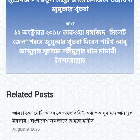
মুন্সিগন্জ – বাইতুল মামুর জামে মসজিদে উদ্বোধনী
Previous
জুমুআর খুতবা
post:
NEXT
১২ অক্টোবর ২০১৮ তাকওয়া মসজিদ- সিলেট
জেলা শহরে জুমুআর খুতবা দিবেন শাইখ আবূ
Next
আব্দুল্লাহ মুহাম্মদ শহীদুল্লাহ খান মাদানী –
post:
ইনশাআল্লাহ
Related Posts
আমরা কেন সৌদি আরব কে ভালোবাসি? অধ্যাপক মুহাম্মদ আসাদুল
ইসলাম | বাংলাদেশ জমঈয়তে আহলে হাদীস
August 9, 2026