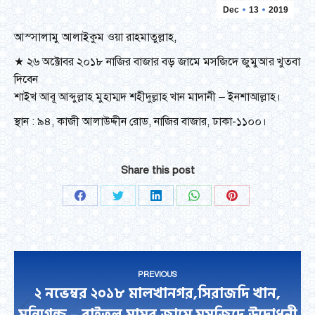
Dec
13
2019
আস্সালামু আলাইকুম ওয়া রাহমাতুল্লাহ,
★ ২৬ অক্টোবর ২০১৮ নাজির বাজার বড় জামে মসজিদে জুমুআর খুতবা
দিবেন
শাইখ আবূ আব্দুল্লাহ মুহাম্মদ শহীদুল্লাহ খান মাদানী – ইনশাআল্লাহ।
স্থান : ৯৪, কাজী আলাউদ্দীন রোড, নাজির বাজার, ঢাকা-১১০০।
Share this post
Share
Share
Share
Share
Share
on
on
on
on
on
Facebook
Twitter
LinkedIn
WhatsApp
Pinterest
Post
PREVIOUS
navigation
২ নভেম্বর ২০১৮ মালখানগর,সিরাজদি খান,