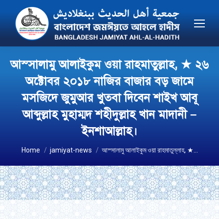
আস্সালামু আলাইকুম ওয়া রাহমাতুল্লাহ, ★ ২৬
অক্টোবর ২০১৮ নাজির বাজার বড় জামে
মসজিদে জুমুআর খুতবা দিবেন শাইখ আবূ
আব্দুল্লাহ মুহাম্মদ শহীদুল্লাহ খান মাদানী –
ইনশাআল্লাহ।
You are here:
Home
jamiyat-news
আস্সালামু আলাইকুম ওয়া রাহমাতুল্লাহ, ★…