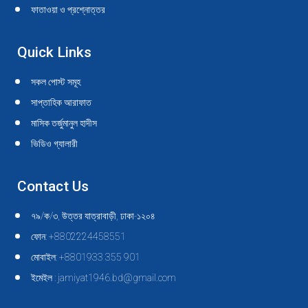
ফাতাওয়া ও প্রশ্নোত্তর
Quick Links
সকল পোস্ট সমূহ
সাপ্তাহিক আরাফাত
মাসিক তর্জুমানুল হাদীস
ভিডিও গ্যালারী
Contact Us
৭৯/ক/৩, উত্তর যাত্রাবাড়ী, ঢাকা-১২০৪
ফোন: +8802224458551
মোবাইল: +8801933 355 901
ইমেইল : jamiyat1946.bd@gmail.com