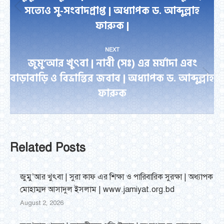
সত্যেও সু-সংবাদপ্রাপ্ত | অধ্যাপক ড. আব্দুল্লাহ
Previous
ফারুক |
post:
NEXT
জুমু’আর খুৎবা | নাবী (সঃ) এর মর্যাদা এবং
বাড়াবাড়ি ও বিভ্রান্তির জবাব | অধ্যাপক ড. আব্দুল্লাহ
Next
ফারুক
post:
Related Posts
জুমু’আর খুৎবা | সুরা কাফ এর শিক্ষা ও পারিবারিক সুরক্ষা | অধ্যাপক
মোহাম্মদ আসাদুল ইসলাম | www.jamiyat.org.bd
August 2, 2026