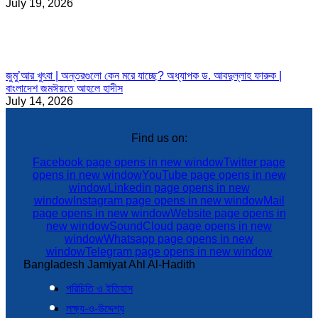
July 19, 2026
জুমু’আর খুৎবা | অন্তরগুলো কেন মরে যাচ্ছে? অধ্যাপক ড. আবদুল্লাহ ফারুক |
বাংলাদেশ জমঈয়তে আহলে হাদীস
July 14, 2026
Find us on:
Facebook page opens in new window
Twitter page
opens in new window
YouTube page opens in new
window
Linkedin page opens in new
window
Instagram page opens in new window
Mail
page opens in new window
Website page opens in
new window
SoundCloud page opens in new
window
Whatsapp page opens in new
window
Telegram page opens in new window
Bangladesh Jamiyat Ahl Al-Hadith
পরিচিতি ও ইতিহাস
লক্ষ্য-ও-উদ্দেশ্য