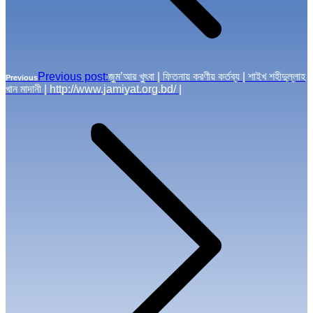
Previous post:
জুম’আর খুৎবা | ফিতনায় করণীয় কর্তব্য | শাইখ শহীদুল্লাহ
Previous
খান মাদানী | http://www.jamiyat.org.bd/ |