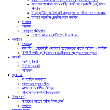
আল্লামা মোহাম্মদ আব্দুল্লাহিল কাফী আল কুরাইশী (রহ) মডেল
মাদরাসা
উম্মুল মুমিনীন আয়িশা রাযিয়াল্লাহু আনহা মহিলা মডেল মাদরাসা
বাইতুল আবেদিন কেন্দ্রীয় জামে মসজিদ
মাসজিদ
মাদরাসা
সেবামূলক প্রতিষ্ঠান
দুস্থ ও অসহায় মুসলিম পুনর্বাসন প্রকল্প
আর্কাইভ
গঠনতন্ত্র
সভাপতি ও সেক্রেটারী জেনারেল মহোদয়গণের নামের তালিকা ও কার্যকাল
বিশিষ্ট ইসলামী ব্যক্তিত্বদের জমঈয়তের প্রোগ্রামে অংশগ্রহণ
গ্যালারী
ফটো গ্যালারী
ভিডিও গ্যালারী
আর্টিকেল
প্রকাশনা
সাপ্তাহিক আরাফাত
মাসিক তর্জুমানুল হাদীস
আমাদের প্রকাশিত বইসমূহ
পোস্টার-লিফলেট-ব্যানার-ফেস্টুন
শিক্ষা বোর্ড
বাংলাদেশ আহলে হাদীস শিক্ষা বোর্ড
ফলাফল