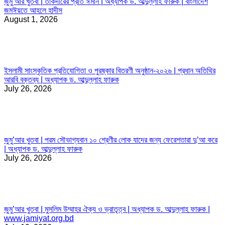
জুমু’আর খুতবা | তাকদীরের প্রতি ঈমান | অধ্যাপক ড. আব্দুল্লাহ ফারুক | বাংলাদেশ
জমঈয়তে আহলে হাদীস
August 1, 2026
ইসলামী সাংস্কৃতিক প্রতিযোগিতা ও পুরষ্কার বিতরণী অনুষ্ঠান-২০২৬ | প্রধান অতিথির
আরবি বক্তব্য | অধ্যাপক ড. আব্দুল্লাহ ফারুক
July 26, 2026
জুমু’আর খুতবা | পরম সৌভাগ্যবান ১০ শ্রেণীর লোক যাদের জন্য ফেরেশতারা দু’আ করে
| অধ্যাপক ড. আব্দুল্লাহ ফারুক
July 26, 2026
জুমু’আর খুতবা | মুসলিম উম্মাহর ঐক্য ও ভ্রাতৃত্ব | অধ্যাপক ড. আব্দুল্লাহ ফারুক |
www.jamiyat.org.bd