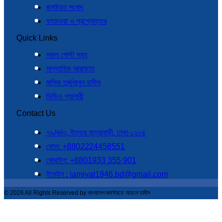
জমঈয়ত সংবাদ
ফাতাওয়া ও প্রশ্নোত্তর
Quick Links
সকল পোস্ট সমূহ
সাপ্তাহিক আরাফাত
মাসিক তর্জুমানুল হাদীস
ভিডিও গ্যালারী
Contact Us
৭৯/ক/৩, উত্তর যাত্রাবাড়ী, ঢাকা-১২০৪
ফোন: +8802224458551
মোবাইল: +8801933 355 901
ইমেইল : jamiyat1946.bd@gmail.com
© 2026 All Rights Reserved by বাংলাদেশ জমঈয়তে আহলে হাদীস