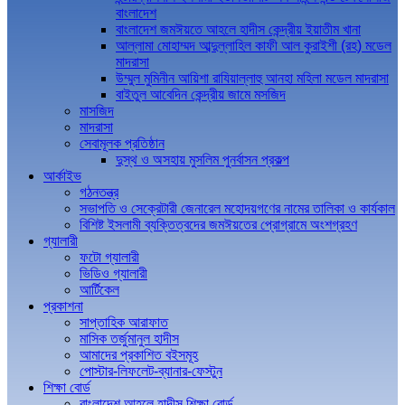
বাংলাদেশ
বাংলাদেশ জমঈয়তে আহলে হাদীস কেন্দ্রীয় ইয়াতীম খানা
আল্লামা মোহাম্মদ আব্দুল্লাহিল কাফী আল কুরাইশী (রহ) মডেল
মাদরাসা
উম্মুল মুমিনীন আয়িশা রাযিয়াল্লাহু আনহা মহিলা মডেল মাদরাসা
বাইতুল আবেদিন কেন্দ্রীয় জামে মসজিদ
মাসজিদ
মাদরাসা
সেবামূলক প্রতিষ্ঠান
দুস্থ ও অসহায় মুসলিম পুনর্বাসন প্রকল্প
আর্কাইভ
গঠনতন্ত্র
সভাপতি ও সেক্রেটারী জেনারেল মহোদয়গণের নামের তালিকা ও কার্যকাল
বিশিষ্ট ইসলামী ব্যক্তিত্বদের জমঈয়তের প্রোগ্রামে অংশগ্রহণ
গ্যালারী
ফটো গ্যালারী
ভিডিও গ্যালারী
আর্টিকেল
প্রকাশনা
সাপ্তাহিক আরাফাত
মাসিক তর্জুমানুল হাদীস
আমাদের প্রকাশিত বইসমূহ
পোস্টার-লিফলেট-ব্যানার-ফেস্টুন
শিক্ষা বোর্ড
বাংলাদেশ আহলে হাদীস শিক্ষা বোর্ড