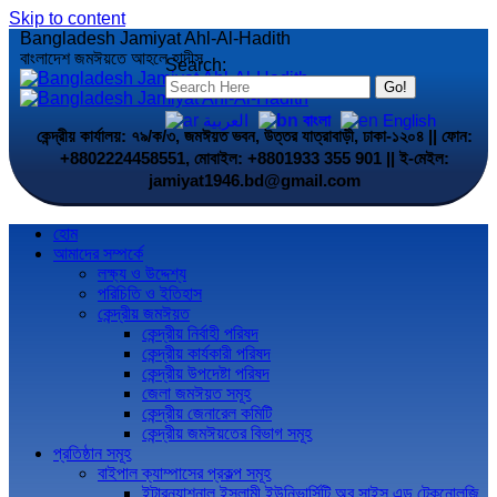
Skip to content
Bangladesh Jamiyat Ahl-Al-Hadith
বাংলাদেশ জমঈয়তে আহলে হাদীস
Search:
العربية
বাংলা
English
কেন্দ্রীয় কার্যালয়: ৭৯/ক/৩, জমঈয়ত ভবন, উত্তর যাত্রাবাড়ী, ঢাকা-১২০৪ || ফোন:
+8802224458551, মোবাইল: +8801933 355 901 || ই-মেইল:
jamiyat1946.bd@gmail.com
হোম
আমাদের সম্পর্কে
লক্ষ্য ও উদ্দেশ্য
পরিচিতি ও ইতিহাস
কেন্দ্রীয় জমঈয়ত
কেন্দ্রীয় নির্বাহী পরিষদ
কেন্দ্রীয় কার্যকারী পরিষদ
কেন্দ্রীয় উপদেষ্টা পরিষদ
জেলা জমঈয়ত সমূহ
কেন্দ্রীয় জেনারেল কমিটি
কেন্দ্রীয় জমঈয়তের বিভাগ সমূহ
প্রতিষ্ঠান সমূহ
বাইপাল ক্যাম্পাসের প্রকল্প সমূহ
ইন্টারন্যাশনাল ইসলামী ইউনিভার্সিটি অব সাইন্স এন্ড টেকনোলজি