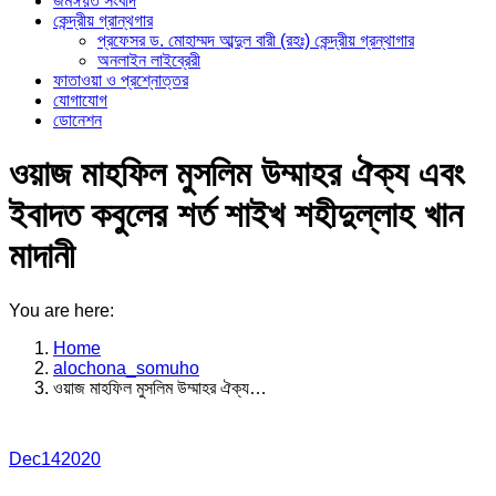
জমঈয়ত সংবাদ
কেন্দ্রীয় গ্রান্থগার
প্রফেসর ড. মোহাম্মদ আব্দুল বারী (রহঃ) কেন্দ্রীয় গ্রন্থাগার
অনলাইন লাইব্রেরী
ফাতাওয়া ও প্রশ্নোত্তর
যোগাযোগ
ডোনেশন
ওয়াজ মাহফিল মুসলিম উম্মাহর ঐক্য এবং
ইবাদত কবুলের শর্ত শাইখ শহীদুল্লাহ খান
মাদানী
You are here:
Home
alochona_somuho
ওয়াজ মাহফিল মুসলিম উম্মাহর ঐক্য…
Dec
14
2020