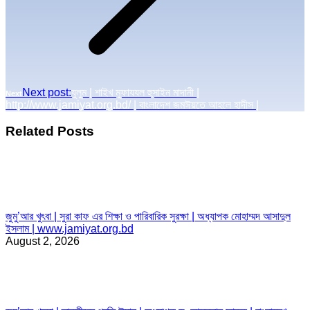
Next post:
যুলুম | শাইখ মুফাযযল হুসাইন মাদানী |
Next
http://www.jamiyat.org.bd/ | বাংলাদেশ জমঈয়তে আহলে হাদীস |
Related Posts
জুমু’আর খুৎবা | সুরা কাফ এর শিক্ষা ও পারিবারিক সুরক্ষা | অধ্যাপক মোহাম্মদ আসাদুল
ইসলাম | www.jamiyat.org.bd
August 2, 2026