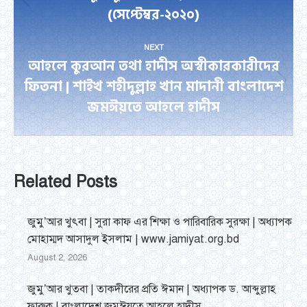
Previous
(সেপ্টেম্বর-২০২০)
post:
NEXT
আহলে কুরআন তথা হাদীস অস্বীকারকারীদের
ফিতনা | শাইখ শহীদুল্লাহ খান মাদানী বাংলাদেশ
Next
জমঈয়তে আহলে হাদীস
post:
Related Posts
জুমু’আর খুৎবা | সুরা কাফ এর শিক্ষা ও পারিবারিক সুরক্ষা | অধ্যাপক
মোহাম্মদ আসাদুল ইসলাম | www.jamiyat.org.bd
August 2, 2026
জুমু’আর খুতবা | তাকদীরের প্রতি ঈমান | অধ্যাপক ড. আব্দুল্লাহ
ফারুক | বাংলাদেশ জমঈয়তে আহলে হাদীস