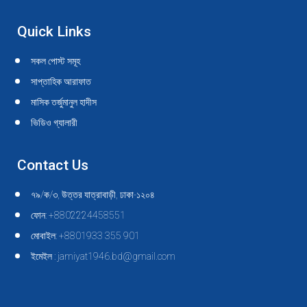
Quick Links
সকল পোস্ট সমূহ
সাপ্তাহিক আরাফাত
মাসিক তর্জুমানুল হাদীস
ভিডিও গ্যালারী
Contact Us
৭৯/ক/৩, উত্তর যাত্রাবাড়ী, ঢাকা-১২০৪
ফোন: +8802224458551
মোবাইল: +8801933 355 901
ইমেইল : jamiyat1946.bd@gmail.com