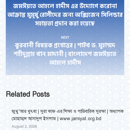
জমঈয়তে আহলে হাদীস এর উদ্যোগে করোনা
Previous
আক্রান্ত মুমূর্ষু রোগীদের জন্য অক্সিজেন সিলিন্ডার
post:
সহায়তা প্রদান করা হয়েছে
NEXT
কুরবানী বিষয়ক প্রশ্নোত্তর | শাইখ ড. মুহাম্মদ
শহীদুল্লাহ খান মাদানী | বাংলাদেশ জমঈয়তে
Next
আহলে হাদীস
post:
Related Posts
জুমু’আর খুৎবা | সুরা কাফ এর শিক্ষা ও পারিবারিক সুরক্ষা | অধ্যাপক
মোহাম্মদ আসাদুল ইসলাম | www.jamiyat.org.bd
August 2, 2026