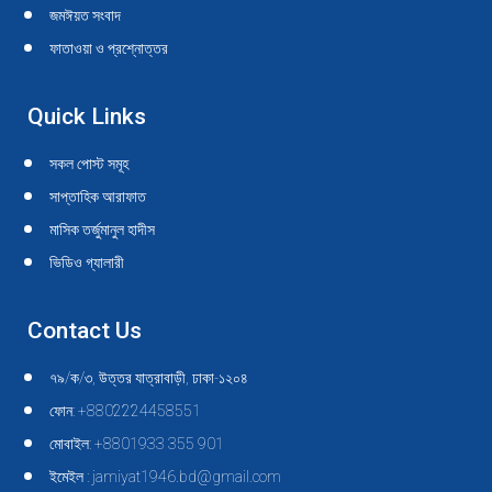
জমঈয়ত সংবাদ
ফাতাওয়া ও প্রশ্নোত্তর
Quick Links
সকল পোস্ট সমূহ
সাপ্তাহিক আরাফাত
মাসিক তর্জুমানুল হাদীস
ভিডিও গ্যালারী
Contact Us
৭৯/ক/৩, উত্তর যাত্রাবাড়ী, ঢাকা-১২০৪
ফোন: +8802224458551
মোবাইল: +8801933 355 901
ইমেইল : jamiyat1946.bd@gmail.com