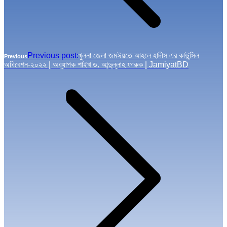
Previous post:
খুলনা জেলা জমঈয়তে আহলে হাদীস এর কাউন্সিল
Previous
অধিবেশন-২০২২ | অধ্যাপক শাইখ ড. আব্দুল্লাহ ফারুক | JamiyatBD