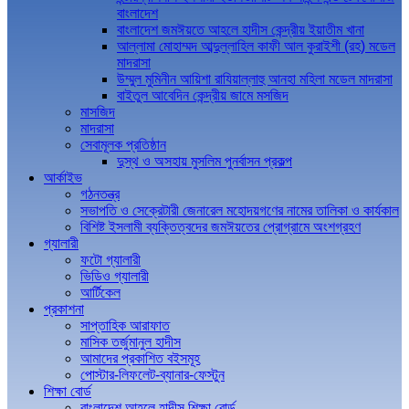
বাংলাদেশ
বাংলাদেশ জমঈয়তে আহলে হাদীস কেন্দ্রীয় ইয়াতীম খানা
আল্লামা মোহাম্মদ আব্দুল্লাহিল কাফী আল কুরাইশী (রহ) মডেল
মাদরাসা
উম্মুল মুমিনীন আয়িশা রাযিয়াল্লাহু আনহা মহিলা মডেল মাদরাসা
বাইতুল আবেদিন কেন্দ্রীয় জামে মসজিদ
মাসজিদ
মাদরাসা
সেবামূলক প্রতিষ্ঠান
দুস্থ ও অসহায় মুসলিম পুনর্বাসন প্রকল্প
আর্কাইভ
গঠনতন্ত্র
সভাপতি ও সেক্রেটারী জেনারেল মহোদয়গণের নামের তালিকা ও কার্যকাল
বিশিষ্ট ইসলামী ব্যক্তিত্বদের জমঈয়তের প্রোগ্রামে অংশগ্রহণ
গ্যালারী
ফটো গ্যালারী
ভিডিও গ্যালারী
আর্টিকেল
প্রকাশনা
সাপ্তাহিক আরাফাত
মাসিক তর্জুমানুল হাদীস
আমাদের প্রকাশিত বইসমূহ
পোস্টার-লিফলেট-ব্যানার-ফেস্টুন
শিক্ষা বোর্ড
বাংলাদেশ আহলে হাদীস শিক্ষা বোর্ড