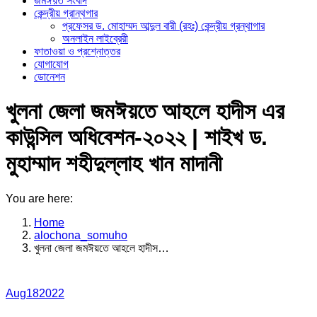
জমঈয়ত সংবাদ
কেন্দ্রীয় গ্রান্থগার
প্রফেসর ড. মোহাম্মদ আব্দুল বারী (রহঃ) কেন্দ্রীয় গ্রন্থাগার
অনলাইন লাইব্রেরী
ফাতাওয়া ও প্রশ্নোত্তর
যোগাযোগ
ডোনেশন
খুলনা জেলা জমঈয়তে আহলে হাদীস এর
কাউন্সিল অধিবেশন-২০২২ | শাইখ ড.
মুহাম্মাদ শহীদুল্লাহ খান মাদানী
You are here:
Home
alochona_somuho
খুলনা জেলা জমঈয়তে আহলে হাদীস…
Aug
18
2022