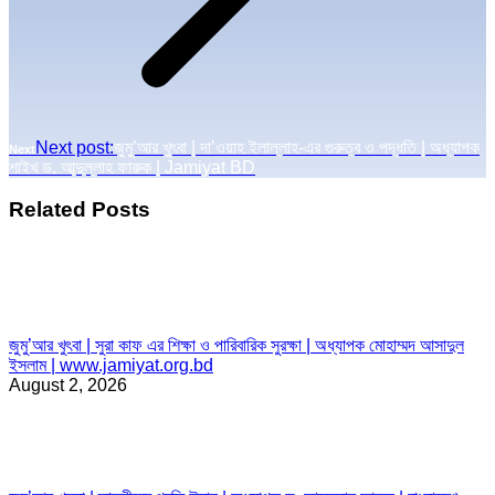
Next post:
জুমু’আর খুৎবা | দা’ওয়াহ ইলাল্লাহ-এর গুরুত্ব ও পদ্ধতি | অধ্যাপক
Next
শাইখ ড. আব্দুল্লাহ ফারুক | Jamiyat BD
Related Posts
জুমু’আর খুৎবা | সুরা কাফ এর শিক্ষা ও পারিবারিক সুরক্ষা | অধ্যাপক মোহাম্মদ আসাদুল
ইসলাম | www.jamiyat.org.bd
August 2, 2026