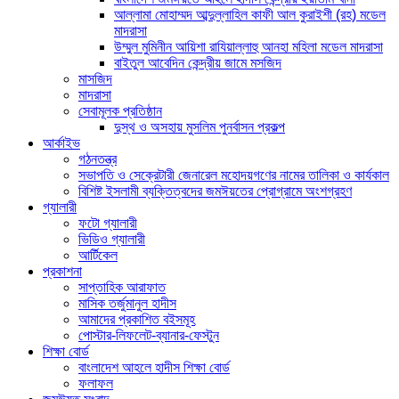
আল্লামা মোহাম্মদ আব্দুল্লাহিল কাফী আল কুরাইশী (রহ) মডেল
মাদরাসা
উম্মুল মুমিনীন আয়িশা রাযিয়াল্লাহু আনহা মহিলা মডেল মাদরাসা
বাইতুল আবেদিন কেন্দ্রীয় জামে মসজিদ
মাসজিদ
মাদরাসা
সেবামূলক প্রতিষ্ঠান
দুস্থ ও অসহায় মুসলিম পুনর্বাসন প্রকল্প
আর্কাইভ
গঠনতন্ত্র
সভাপতি ও সেক্রেটারী জেনারেল মহোদয়গণের নামের তালিকা ও কার্যকাল
বিশিষ্ট ইসলামী ব্যক্তিত্বদের জমঈয়তের প্রোগ্রামে অংশগ্রহণ
গ্যালারী
ফটো গ্যালারী
ভিডিও গ্যালারী
আর্টিকেল
প্রকাশনা
সাপ্তাহিক আরাফাত
মাসিক তর্জুমানুল হাদীস
আমাদের প্রকাশিত বইসমূহ
পোস্টার-লিফলেট-ব্যানার-ফেস্টুন
শিক্ষা বোর্ড
বাংলাদেশ আহলে হাদীস শিক্ষা বোর্ড
ফলাফল