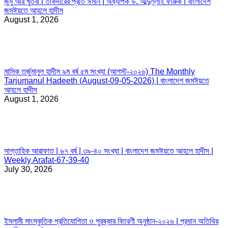
জুমু’আর খুতবা | তাকদীরের প্রতি ঈমান | অধ্যাপক ড. আব্দুল্লাহ ফারুক | বাংলাদেশ
জমঈয়তে আহলে হাদীস
August 1, 2026
মাসিক তর্জুমানুল হাদীস ৯ম বর্ষ ৫ম সংখ্যা (আগস্ট-২০২৬) The Monthly
Tarjumanul Hadeeth (August-09-05-2026) | বাংলাদেশ জমঈয়তে
আহলে হাদীস
August 1, 2026
সাপ্তাহিক আরাফাত | ৬৭ বর্ষ | ৩৯-৪০ সংখ্যা | বাংলাদেশ জমঈয়তে আহলে হাদীস |
Weekly Arafat-67-39-40
July 30, 2026
ইসলামী সাংস্কৃতিক প্রতিযোগিতা ও পুরষ্কার বিতরণী অনুষ্ঠান-২০২৬ | প্রধান অতিথির