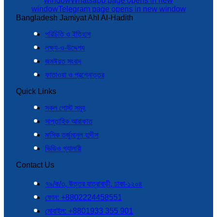
window
Whatsapp page opens in new
window
Telegram page opens in new window
Bangladesh Jamiyat Ahl Al-Hadith
পরিচিতি ও ইতিহাস
লক্ষ্য-ও-উদ্দেশ্য
জমঈয়ত সংবাদ
ফাতাওয়া ও প্রশ্নোত্তর
Quick Links
সকল পোস্ট সমূহ
সাপ্তাহিক আরাফাত
মাসিক তর্জুমানুল হাদীস
ভিডিও গ্যালারী
Contact Us
৭৯/ক/৩, উত্তর যাত্রাবাড়ী, ঢাকা-১২০৪
ফোন: +8802224458551
মোবাইল: +8801933 355 901