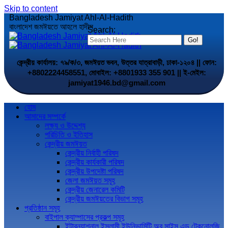
Skip to content
Bangladesh Jamiyat Ahl-Al-Hadith
বাংলাদেশ জমঈয়তে আহলে হাদীস
Search:
কেন্দ্রীয় কার্যালয়: ৭৯/ক/৩, জমঈয়ত ভবন, উত্তর যাত্রাবাড়ী, ঢাকা-১২০৪ || ফোন:
+8802224458551, মোবাইল: +8801933 355 901 || ই-মেইল:
jamiyat1946.bd@gmail.com
হোম
আমাদের সম্পর্কে
লক্ষ্য ও উদ্দেশ্য
পরিচিতি ও ইতিহাস
কেন্দ্রীয় জমঈয়ত
কেন্দ্রীয় নির্বাহী পরিষদ
কেন্দ্রীয় কার্যকারী পরিষদ
কেন্দ্রীয় উপদেষ্টা পরিষদ
জেলা জমঈয়ত সমূহ
কেন্দ্রীয় জেনারেল কমিটি
কেন্দ্রীয় জমঈয়তের বিভাগ সমূহ
প্রতিষ্ঠান সমূহ
বাইপাল ক্যাম্পাসের প্রকল্প সমূহ
ইন্টারন্যাশনাল ইসলামী ইউনিভার্সিটি অব সাইন্স এন্ড টেকনোলজি