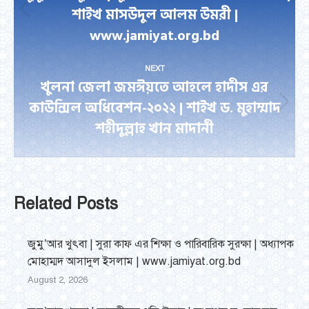
শাইখ মাসউদুল আলম উমরী |
Previous
www.jamiyat.org.bd
post:
NEXT
খুলনা জেলা জমঈয়তে আহলে হাদীস এর
কাউন্সিল অধিবেশন-২০২২ | শাইখ ড. মুহাম্মাদ
Next
শহীদুল্লাহ খান মাদানী
post:
Related Posts
জুমু’আর খুৎবা | সুরা কাফ এর শিক্ষা ও পারিবারিক সুরক্ষা | অধ্যাপক
মোহাম্মদ আসাদুল ইসলাম | www.jamiyat.org.bd
August 2, 2026