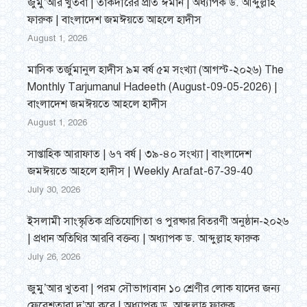
জুমু’আর খুতবা | তাকদীরের প্রতি ঈমান | অধ্যাপক ড. আব্দুল্লাহ
ফারুক | বাংলাদেশ জমঈয়তে আহলে হাদীস
August 1, 2026
মাসিক তর্জুমানুল হাদীস ৯ম বর্ষ ৫ম সংখ্যা (আগস্ট-২০২৬) The
Monthly Tarjumanul Hadeeth (August-09-05-2026) |
বাংলাদেশ জমঈয়তে আহলে হাদীস
August 1, 2026
সাপ্তাহিক আরাফাত | ৬৭ বর্ষ | ৩৯-৪০ সংখ্যা | বাংলাদেশ
জমঈয়তে আহলে হাদীস | Weekly Arafat-67-39-40
July 30, 2026
ইসলামী সাংস্কৃতিক প্রতিযোগিতা ও পুরষ্কার বিতরণী অনুষ্ঠান-২০২৬
| প্রধান অতিথির আরবি বক্তব্য | অধ্যাপক ড. আব্দুল্লাহ ফারুক
July 26, 2026
জুমু’আর খুতবা | পরম সৌভাগ্যবান ১০ শ্রেণীর লোক যাদের জন্য
ফেরেশতারা দু’আ করে | অধ্যাপক ড. আব্দুল্লাহ ফারুক