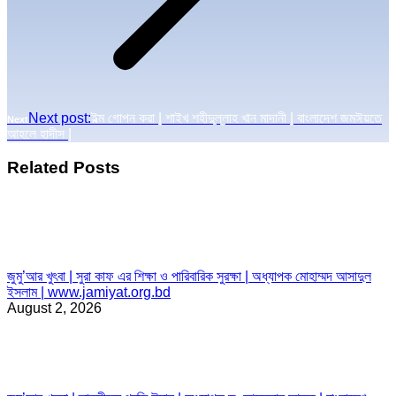
Next post:
ইল্ম গোপন করা | শাইখ শহীদুল্লাহ খান মাদানী | বাংলাদেশ জমঈয়তে
Next
আহলে হাদীস |
Related Posts
জুমু’আর খুৎবা | সুরা কাফ এর শিক্ষা ও পারিবারিক সুরক্ষা | অধ্যাপক মোহাম্মদ আসাদুল
ইসলাম | www.jamiyat.org.bd
August 2, 2026