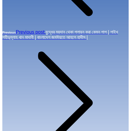
Previous post:
যুদ্ধের ময়দান থেকা পলায়ন করা কেমন পাপ | শাইখ
Previous
শহীদুল্লাহ খান মাদানী | বাংলাদেশ জমঈয়তে আহলে হাদীস |