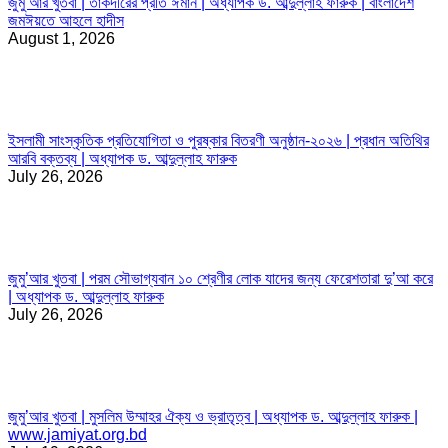
জুমু’আর খুতবা | তাকদীরের প্রতি ঈমান | অধ্যাপক ড. আব্দুল্লাহ ফারুক | বাংলাদেশ
জমঈয়তে আহলে হাদীস
August 1, 2026
ইসলামী সাংস্কৃতিক প্রতিযোগিতা ও পুরষ্কার বিতরণী অনুষ্ঠান-২০২৬ | প্রধান অতিথির
আরবি বক্তব্য | অধ্যাপক ড. আব্দুল্লাহ ফারুক
July 26, 2026
জুমু’আর খুতবা | পরম সৌভাগ্যবান ১০ শ্রেণীর লোক যাদের জন্য ফেরেশতারা দু’আ করে
| অধ্যাপক ড. আব্দুল্লাহ ফারুক
July 26, 2026
জুমু’আর খুতবা | মুসলিম উম্মাহর ঐক্য ও ভ্রাতৃত্ব | অধ্যাপক ড. আব্দুল্লাহ ফারুক |
www.jamiyat.org.bd