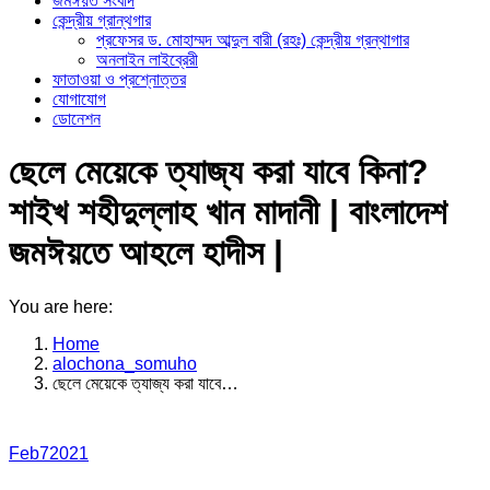
জমঈয়ত সংবাদ
কেন্দ্রীয় গ্রান্থগার
প্রফেসর ড. মোহাম্মদ আব্দুল বারী (রহঃ) কেন্দ্রীয় গ্রন্থাগার
অনলাইন লাইব্রেরী
ফাতাওয়া ও প্রশ্নোত্তর
যোগাযোগ
ডোনেশন
ছেলে মেয়েকে ত্যাজ্য করা যাবে কিনা?
শাইখ শহীদুল্লাহ খান মাদানী | বাংলাদেশ
জমঈয়তে আহলে হাদীস |
You are here:
Home
alochona_somuho
ছেলে মেয়েকে ত্যাজ্য করা যাবে…
Feb
7
2021