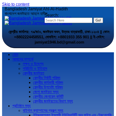
Skip to content
Bangladesh Jamiyat Ahl-Al-Hadith
বাংলাদেশ জমঈয়তে আহলে হাদীস
Search:
কেন্দ্রীয় কার্যালয়: ৭৯/ক/৩, জমঈয়ত ভবন, উত্তর যাত্রাবাড়ী, ঢাকা-১২০৪ || ফোন:
+8802224458551, মোবাইল: +8801933 355 901 || ই-মেইল:
jamiyat1946.bd@gmail.com
হোম
আমাদের সম্পর্কে
লক্ষ্য ও উদ্দেশ্য
পরিচিতি ও ইতিহাস
কেন্দ্রীয় জমঈয়ত
কেন্দ্রীয় নির্বাহী পরিষদ
কেন্দ্রীয় কার্যকারী পরিষদ
কেন্দ্রীয় উপদেষ্টা পরিষদ
জেলা জমঈয়ত সমূহ
কেন্দ্রীয় জেনারেল কমিটি
কেন্দ্রীয় জমঈয়তের বিভাগ সমূহ
প্রতিষ্ঠান সমূহ
বাইপাল ক্যাম্পাসের প্রকল্প সমূহ
ইন্টারন্যাশনাল ইসলামী ইউনিভার্সিটি অব সাইন্স এন্ড টেকনোলজি