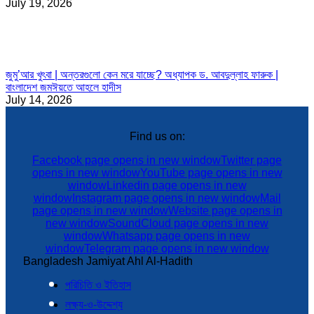
July 19, 2026
জুমু’আর খুৎবা | অন্তরগুলো কেন মরে যাচ্ছে? অধ্যাপক ড. আবদুল্লাহ ফারুক |
বাংলাদেশ জমঈয়তে আহলে হাদীস
July 14, 2026
Find us on:
Facebook page opens in new window
Twitter page
opens in new window
YouTube page opens in new
window
Linkedin page opens in new
window
Instagram page opens in new window
Mail
page opens in new window
Website page opens in
new window
SoundCloud page opens in new
window
Whatsapp page opens in new
window
Telegram page opens in new window
Bangladesh Jamiyat Ahl Al-Hadith
পরিচিতি ও ইতিহাস
লক্ষ্য-ও-উদ্দেশ্য