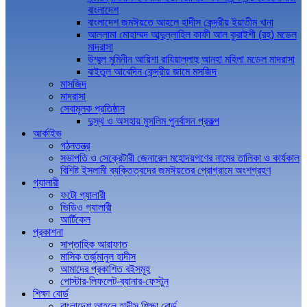
বাংলাদেশ
বাংলাদেশ জমঈয়তে আহলে হাদীস কেন্দ্রীয় ইয়াতীম খানা
আল্লামা মোহাম্মদ আব্দুল্লাহিল কাফী আল কুরাইশী (রহ) মডেল
মাদরাসা
উম্মুল মুমিনীন আয়িশা রাযিয়াল্লাহু আনহা মহিলা মডেল মাদরাসা
বাইতুল আবেদিন কেন্দ্রীয় জামে মসজিদ
মাসজিদ
মাদরাসা
সেবামূলক প্রতিষ্ঠান
দুস্থ ও অসহায় মুসলিম পুনর্বাসন প্রকল্প
আর্কাইভ
গঠনতন্ত্র
সভাপতি ও সেক্রেটারী জেনারেল মহোদয়গণের নামের তালিকা ও কার্যকাল
বিশিষ্ট ইসলামী ব্যক্তিত্বদের জমঈয়তের প্রোগ্রামে অংশগ্রহণ
গ্যালারী
ফটো গ্যালারী
ভিডিও গ্যালারী
আর্টিকেল
প্রকাশনা
সাপ্তাহিক আরাফাত
মাসিক তর্জুমানুল হাদীস
আমাদের প্রকাশিত বইসমূহ
পোস্টার-লিফলেট-ব্যানার-ফেস্টুন
শিক্ষা বোর্ড
বাংলাদেশ আহলে হাদীস শিক্ষা বোর্ড