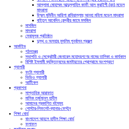
আল্লামা মোহাম্মদ আব্দুল্লাহিল কাফী আল কুরাইশী (রহ) মডেল
মাদরাসা
উম্মুল মুমিনীন আয়িশা রাযিয়াল্লাহু আনহা মহিলা মডেল মাদরাসা
বাইতুল আবেদিন কেন্দ্রীয় জামে মসজিদ
মাসজিদ
মাদরাসা
সেবামূলক প্রতিষ্ঠান
দুস্থ ও অসহায় মুসলিম পুনর্বাসন প্রকল্প
আর্কাইভ
গঠনতন্ত্র
সভাপতি ও সেক্রেটারী জেনারেল মহোদয়গণের নামের তালিকা ও কার্যকাল
বিশিষ্ট ইসলামী ব্যক্তিত্বদের জমঈয়তের প্রোগ্রামে অংশগ্রহণ
গ্যালারী
ফটো গ্যালারী
ভিডিও গ্যালারী
আর্টিকেল
প্রকাশনা
সাপ্তাহিক আরাফাত
মাসিক তর্জুমানুল হাদীস
আমাদের প্রকাশিত বইসমূহ
পোস্টার-লিফলেট-ব্যানার-ফেস্টুন
শিক্ষা বোর্ড
বাংলাদেশ আহলে হাদীস শিক্ষা বোর্ড
ফলাফল