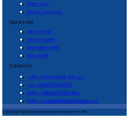
জমঈয়ত সংবাদ
ফাতাওয়া ও প্রশ্নোত্তর
Quick Links
সকল পোস্ট সমূহ
সাপ্তাহিক আরাফাত
মাসিক তর্জুমানুল হাদীস
ভিডিও গ্যালারী
Contact Us
৭৯/ক/৩, উত্তর যাত্রাবাড়ী, ঢাকা-১২০৪
ফোন: +8802224458551
মোবাইল: +8801933 355 901
ইমেইল : jamiyat1946.bd@gmail.com
© 2026 All Rights Reserved by বাংলাদেশ জমঈয়তে আহলে হাদীস