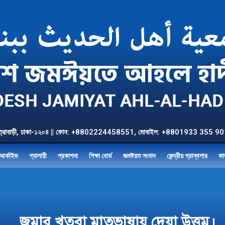
উত্তর যাত্রাবাড়ী, ঢাকা-১২০৪ || ফোন: +8802224458551, মোবাইল: +8801933 3
আর্কাইভ
গ্যালারী
প্রকাশনা
শিক্ষা বোর্ড
জমঈয়ত সংবাদ
কেন্দ্রীয় গ্রান্থগার
ফা
জুমার খুতবা মাতৃভাষায় দেয়া উত্তম।