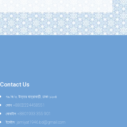
Contact Us
৭৯/ক/৩, উত্তর যাত্রাবাড়ী, ঢাকা-১২০৪
ফোন: +8802224458551
মোবাইল: +8801933 355 901
ইমেইল : jamiyat1946.bd@gmail.com