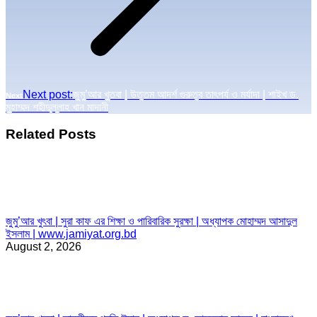
Next post:
জুমু’আর খুতবা | উত্তম আদর্শ গুরুত্ব তাৎপর্য ও মর্যাদা | শাইখ ড.
Next
মুহাম্মদ শহীদুল্লাহ খান মাদানী
Related Posts
জুমু’আর খুৎবা | সুরা কাফ এর শিক্ষা ও পারিবারিক সুরক্ষা | অধ্যাপক মোহাম্মদ আসাদুল
ইসলাম | www.jamiyat.org.bd
August 2, 2026