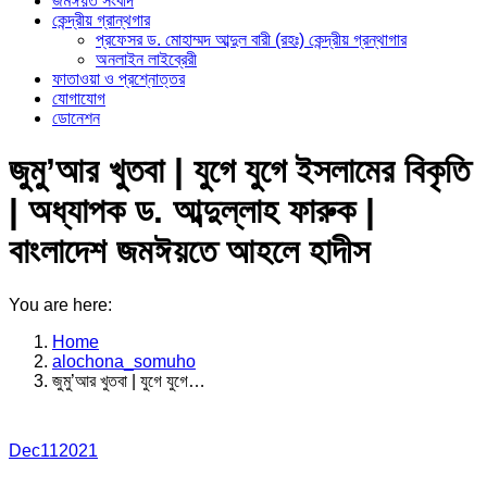
জমঈয়ত সংবাদ
কেন্দ্রীয় গ্রান্থগার
প্রফেসর ড. মোহাম্মদ আব্দুল বারী (রহঃ) কেন্দ্রীয় গ্রন্থাগার
অনলাইন লাইব্রেরী
ফাতাওয়া ও প্রশ্নোত্তর
যোগাযোগ
ডোনেশন
জুমু’আর খুতবা | যুগে যুগে ইসলামের বিকৃতি
| অধ্যাপক ড. আব্দুল্লাহ ফারুক |
বাংলাদেশ জমঈয়তে আহলে হাদীস
You are here:
Home
alochona_somuho
জুমু’আর খুতবা | যুগে যুগে…
Dec
11
2021