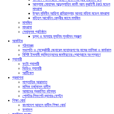
আল্লামা মোহাম্মদ আব্দুল্লাহিল কাফী আল কুরাইশী (রহ) মডেল
মাদরাসা
উম্মুল মুমিনীন আয়িশা রাযিয়াল্লাহু আনহা মহিলা মডেল মাদরাসা
বাইতুল আবেদিন কেন্দ্রীয় জামে মসজিদ
মাসজিদ
মাদরাসা
সেবামূলক প্রতিষ্ঠান
দুস্থ ও অসহায় মুসলিম পুনর্বাসন প্রকল্প
আর্কাইভ
গঠনতন্ত্র
সভাপতি ও সেক্রেটারী জেনারেল মহোদয়গণের নামের তালিকা ও কার্যকাল
বিশিষ্ট ইসলামী ব্যক্তিত্বদের জমঈয়তের প্রোগ্রামে অংশগ্রহণ
গ্যালারী
ফটো গ্যালারী
ভিডিও গ্যালারী
আর্টিকেল
প্রকাশনা
সাপ্তাহিক আরাফাত
মাসিক তর্জুমানুল হাদীস
আমাদের প্রকাশিত বইসমূহ
পোস্টার-লিফলেট-ব্যানার-ফেস্টুন
শিক্ষা বোর্ড
বাংলাদেশ আহলে হাদীস শিক্ষা বোর্ড
ফলাফল