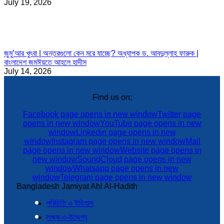
July 19, 2026
জুমু’আর খুৎবা | অন্তরগুলো কেন মরে যাচ্ছে? অধ্যাপক ড. আবদুল্লাহ ফারুক |
বাংলাদেশ জমঈয়তে আহলে হাদীস
July 14, 2026
Find us on:
Facebook page opens in new window
Twitter page
opens in new window
YouTube page opens in new
window
Linkedin page opens in new
window
Instagram page opens in new window
Mail
page opens in new window
Website page opens in
new window
SoundCloud page opens in new
window
Whatsapp page opens in new
window
Telegram page opens in new window
Bangladesh Jamiyat Ahl Al-Hadith
পরিচিতি ও ইতিহাস
লক্ষ্য-ও-উদ্দেশ্য