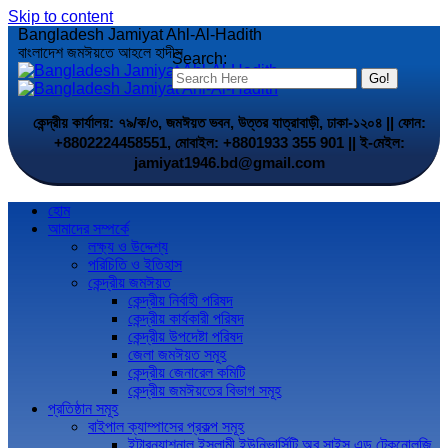
Skip to content
Bangladesh Jamiyat Ahl-Al-Hadith
বাংলাদেশ জমঈয়তে আহলে হাদীস
Search:
কেন্দ্রীয় কার্যালয়: ৭৯/ক/৩, জমঈয়ত ভবন, উত্তর যাত্রাবাড়ী, ঢাকা-১২০৪ || ফোন:
+8802224458551, মোবাইল: +8801933 355 901 || ই-মেইল:
jamiyat1946.bd@gmail.com
হোম
আমাদের সম্পর্কে
লক্ষ্য ও উদ্দেশ্য
পরিচিতি ও ইতিহাস
কেন্দ্রীয় জমঈয়ত
কেন্দ্রীয় নির্বাহী পরিষদ
কেন্দ্রীয় কার্যকারী পরিষদ
কেন্দ্রীয় উপদেষ্টা পরিষদ
জেলা জমঈয়ত সমূহ
কেন্দ্রীয় জেনারেল কমিটি
কেন্দ্রীয় জমঈয়তের বিভাগ সমূহ
প্রতিষ্ঠান সমূহ
বাইপাল ক্যাম্পাসের প্রকল্প সমূহ
ইন্টারন্যাশনাল ইসলামী ইউনিভার্সিটি অব সাইন্স এন্ড টেকনোলজি