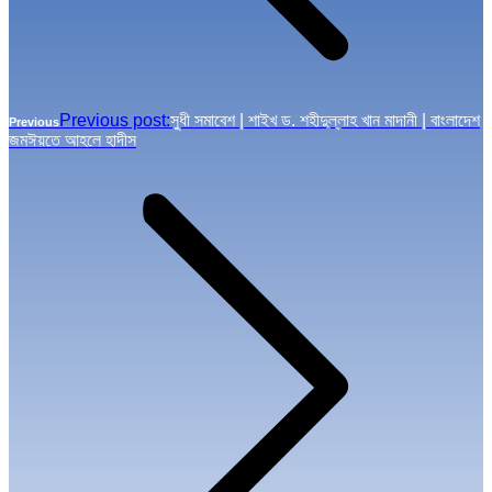
Previous post:
সুধী সমাবেশ | শাইখ ড. শহীদুল্লাহ খান মাদানী | বাংলাদেশ
Previous
জমঈয়তে আহলে হাদীস