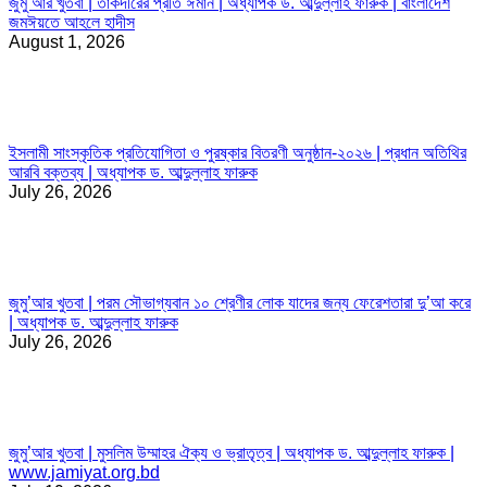
জুমু’আর খুতবা | তাকদীরের প্রতি ঈমান | অধ্যাপক ড. আব্দুল্লাহ ফারুক | বাংলাদেশ
জমঈয়তে আহলে হাদীস
August 1, 2026
ইসলামী সাংস্কৃতিক প্রতিযোগিতা ও পুরষ্কার বিতরণী অনুষ্ঠান-২০২৬ | প্রধান অতিথির
আরবি বক্তব্য | অধ্যাপক ড. আব্দুল্লাহ ফারুক
July 26, 2026
জুমু’আর খুতবা | পরম সৌভাগ্যবান ১০ শ্রেণীর লোক যাদের জন্য ফেরেশতারা দু’আ করে
| অধ্যাপক ড. আব্দুল্লাহ ফারুক
July 26, 2026
জুমু’আর খুতবা | মুসলিম উম্মাহর ঐক্য ও ভ্রাতৃত্ব | অধ্যাপক ড. আব্দুল্লাহ ফারুক |
www.jamiyat.org.bd