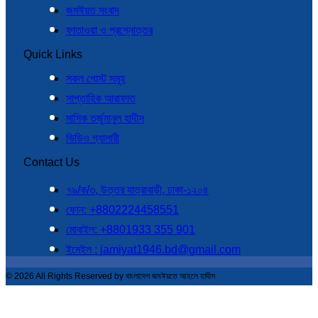
জমঈয়ত সংবাদ
ফাতাওয়া ও প্রশ্নোত্তর
Quick Links
সকল পোস্ট সমূহ
সাপ্তাহিক আরাফাত
মাসিক তর্জুমানুল হাদীস
ভিডিও গ্যালারী
Contact Us
৭৯/ক/৩, উত্তর যাত্রাবাড়ী, ঢাকা-১২০৪
ফোন: +8802224458551
মোবাইল: +8801933 355 901
ইমেইল : jamiyat1946.bd@gmail.com
© 2026 All Rights Reserved by বাংলাদেশ জমঈয়তে আহলে হাদীস