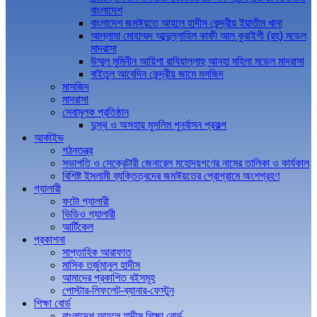
বাংলাদেশ
বাংলাদেশ জমঈয়তে আহলে হাদীস কেন্দ্রীয় ইয়াতীম খানা
আল্লামা মোহাম্মদ আব্দুল্লাহিল কাফী আল কুরাইশী (রহ) মডেল
মাদরাসা
উম্মুল মুমিনীন আয়িশা রাযিয়াল্লাহু আনহা মহিলা মডেল মাদরাসা
বাইতুল আবেদিন কেন্দ্রীয় জামে মসজিদ
মাসজিদ
মাদরাসা
সেবামূলক প্রতিষ্ঠান
দুস্থ ও অসহায় মুসলিম পুনর্বাসন প্রকল্প
আর্কাইভ
গঠনতন্ত্র
সভাপতি ও সেক্রেটারী জেনারেল মহোদয়গণের নামের তালিকা ও কার্যকাল
বিশিষ্ট ইসলামী ব্যক্তিত্বদের জমঈয়তের প্রোগ্রামে অংশগ্রহণ
গ্যালারী
ফটো গ্যালারী
ভিডিও গ্যালারী
আর্টিকেল
প্রকাশনা
সাপ্তাহিক আরাফাত
মাসিক তর্জুমানুল হাদীস
আমাদের প্রকাশিত বইসমূহ
পোস্টার-লিফলেট-ব্যানার-ফেস্টুন
শিক্ষা বোর্ড
বাংলাদেশ আহলে হাদীস শিক্ষা বোর্ড