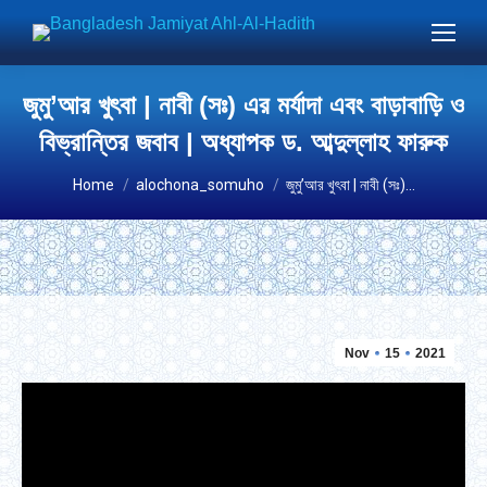
জুমু’আর খুৎবা | নাবী (সঃ) এর মর্যাদা এবং বাড়াবাড়ি ও
বিভ্রান্তির জবাব | অধ্যাপক ড. আব্দুল্লাহ ফারুক
You are here:
Home
alochona_somuho
জুমু’আর খুৎবা | নাবী (সঃ)…
Nov
15
2021