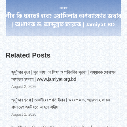
NEXT
পীর কি ধরতেই হবে? ওয়াসিলার অপব্যাক্ষার জবাব
Next
| অধ্যাপক ড. আব্দুল্লাহ ফারুক | Jamiyat BD
post:
Related Posts
জুমু’আর খুৎবা | সুরা কাফ এর শিক্ষা ও পারিবারিক সুরক্ষা | অধ্যাপক মোহাম্মদ
আসাদুল ইসলাম | www.jamiyat.org.bd
August 2, 2026
জুমু’আর খুতবা | তাকদীরের প্রতি ঈমান | অধ্যাপক ড. আব্দুল্লাহ ফারুক |
বাংলাদেশ জমঈয়তে আহলে হাদীস
August 1, 2026