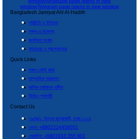
window
Whatsapp page opens in new
window
Telegram page opens in new window
Bangladesh Jamiyat Ahl Al-Hadith
পরিচিতি ও ইতিহাস
লক্ষ্য-ও-উদ্দেশ্য
জমঈয়ত সংবাদ
ফাতাওয়া ও প্রশ্নোত্তর
Quick Links
সকল পোস্ট সমূহ
সাপ্তাহিক আরাফাত
মাসিক তর্জুমানুল হাদীস
ভিডিও গ্যালারী
Contact Us
৭৯/ক/৩, উত্তর যাত্রাবাড়ী, ঢাকা-১২০৪
ফোন: +8802224458551
মোবাইল: +8801933 355 901