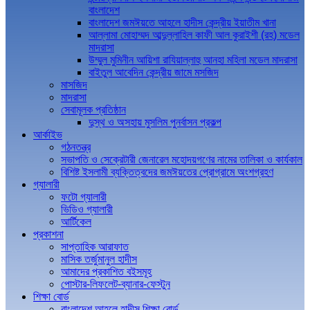
বাংলাদেশ
বাংলাদেশ জমঈয়তে আহলে হাদীস কেন্দ্রীয় ইয়াতীম খানা
আল্লামা মোহাম্মদ আব্দুল্লাহিল কাফী আল কুরাইশী (রহ) মডেল
মাদরাসা
উম্মুল মুমিনীন আয়িশা রাযিয়াল্লাহু আনহা মহিলা মডেল মাদরাসা
বাইতুল আবেদিন কেন্দ্রীয় জামে মসজিদ
মাসজিদ
মাদরাসা
সেবামূলক প্রতিষ্ঠান
দুস্থ ও অসহায় মুসলিম পুনর্বাসন প্রকল্প
আর্কাইভ
গঠনতন্ত্র
সভাপতি ও সেক্রেটারী জেনারেল মহোদয়গণের নামের তালিকা ও কার্যকাল
বিশিষ্ট ইসলামী ব্যক্তিত্বদের জমঈয়তের প্রোগ্রামে অংশগ্রহণ
গ্যালারী
ফটো গ্যালারী
ভিডিও গ্যালারী
আর্টিকেল
প্রকাশনা
সাপ্তাহিক আরাফাত
মাসিক তর্জুমানুল হাদীস
আমাদের প্রকাশিত বইসমূহ
পোস্টার-লিফলেট-ব্যানার-ফেস্টুন
শিক্ষা বোর্ড
বাংলাদেশ আহলে হাদীস শিক্ষা বোর্ড