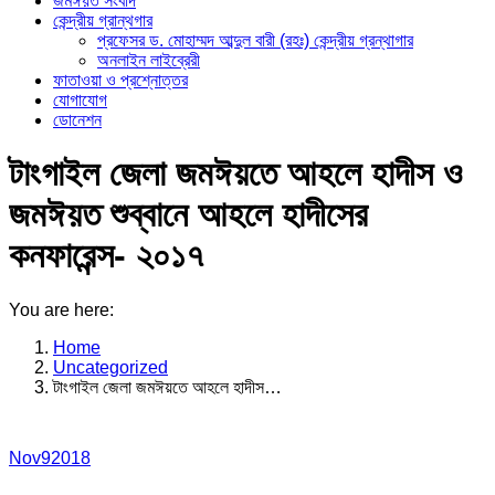
জমঈয়ত সংবাদ
কেন্দ্রীয় গ্রান্থগার
প্রফেসর ড. মোহাম্মদ আব্দুল বারী (রহঃ) কেন্দ্রীয় গ্রন্থাগার
অনলাইন লাইব্রেরী
ফাতাওয়া ও প্রশ্নোত্তর
যোগাযোগ
ডোনেশন
টাংগাইল জেলা জমঈয়তে আহলে হাদীস ও
জমঈয়ত শুব্বানে আহলে হাদীসের
কনফারেন্স- ২০১৭
You are here:
Home
Uncategorized
টাংগাইল জেলা জমঈয়তে আহলে হাদীস…
Nov
9
2018