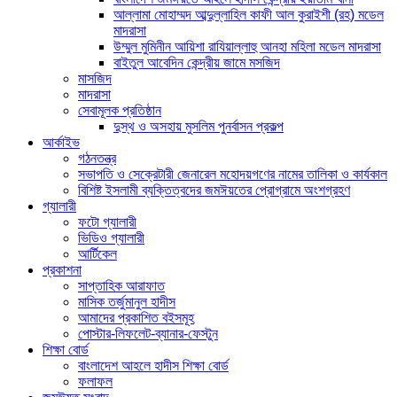
আল্লামা মোহাম্মদ আব্দুল্লাহিল কাফী আল কুরাইশী (রহ) মডেল
মাদরাসা
উম্মুল মুমিনীন আয়িশা রাযিয়াল্লাহু আনহা মহিলা মডেল মাদরাসা
বাইতুল আবেদিন কেন্দ্রীয় জামে মসজিদ
মাসজিদ
মাদরাসা
সেবামূলক প্রতিষ্ঠান
দুস্থ ও অসহায় মুসলিম পুনর্বাসন প্রকল্প
আর্কাইভ
গঠনতন্ত্র
সভাপতি ও সেক্রেটারী জেনারেল মহোদয়গণের নামের তালিকা ও কার্যকাল
বিশিষ্ট ইসলামী ব্যক্তিত্বদের জমঈয়তের প্রোগ্রামে অংশগ্রহণ
গ্যালারী
ফটো গ্যালারী
ভিডিও গ্যালারী
আর্টিকেল
প্রকাশনা
সাপ্তাহিক আরাফাত
মাসিক তর্জুমানুল হাদীস
আমাদের প্রকাশিত বইসমূহ
পোস্টার-লিফলেট-ব্যানার-ফেস্টুন
শিক্ষা বোর্ড
বাংলাদেশ আহলে হাদীস শিক্ষা বোর্ড
ফলাফল