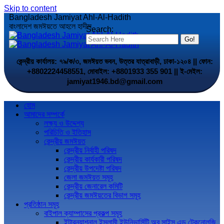
Skip to content
Bangladesh Jamiyat Ahl-Al-Hadith
বাংলাদেশ জমঈয়তে আহলে হাদীস
Search:
কেন্দ্রীয় কার্যালয়: ৭৯/ক/৩, জমঈয়ত ভবন, উত্তর যাত্রাবাড়ী, ঢাকা-১২০৪ || ফোন:
+8802224458551, মোবাইল: +8801933 355 901 || ই-মেইল:
jamiyat1946.bd@gmail.com
হোম
আমাদের সম্পর্কে
লক্ষ্য ও উদ্দেশ্য
পরিচিতি ও ইতিহাস
কেন্দ্রীয় জমঈয়ত
কেন্দ্রীয় নির্বাহী পরিষদ
কেন্দ্রীয় কার্যকারী পরিষদ
কেন্দ্রীয় উপদেষ্টা পরিষদ
জেলা জমঈয়ত সমূহ
কেন্দ্রীয় জেনারেল কমিটি
কেন্দ্রীয় জমঈয়তের বিভাগ সমূহ
প্রতিষ্ঠান সমূহ
বাইপাল ক্যাম্পাসের প্রকল্প সমূহ
ইন্টারন্যাশনাল ইসলামী ইউনিভার্সিটি অব সাইন্স এন্ড টেকনোলজি