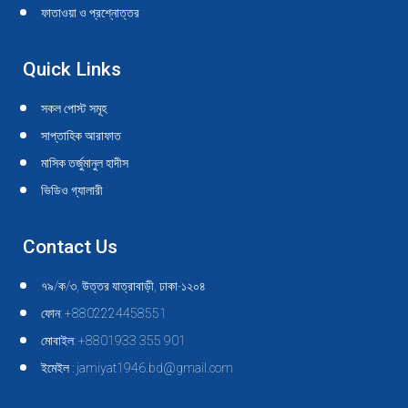
ফাতাওয়া ও প্রশ্নোত্তর
Quick Links
সকল পোস্ট সমূহ
সাপ্তাহিক আরাফাত
মাসিক তর্জুমানুল হাদীস
ভিডিও গ্যালারী
Contact Us
৭৯/ক/৩, উত্তর যাত্রাবাড়ী, ঢাকা-১২০৪
ফোন: +8802224458551
মোবাইল: +8801933 355 901
ইমেইল : jamiyat1946.bd@gmail.com