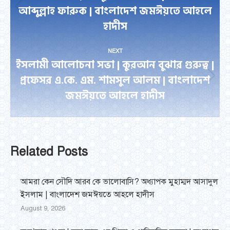
আব্দুল্লাহ ফারুক | বাংলাদেশ জমঈয়তে আহলে
Previous
হাদীস
post:
NEXT
ইসলামী আলোচনা সভা | কুরআন বুঝার গুরুত্ব |
প্রফেসর এ.কে. এম. শামসুল আলম | বাংলাদেশ
Next
জমঈয়তে আহলে হাদীস
post:
Related Posts
আমরা কেন সৌদি আরব কে ভালোবাসি? অধ্যাপক মুহাম্মদ আসাদুল
ইসলাম | বাংলাদেশ জমঈয়তে আহলে হাদীস
August 9, 2026