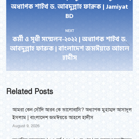
অধ্যাপক শাইখ ড. আবদুল্লাহ ফারূক | Jamiyat
Previous
BD
post:
NEXT
কর্মী ও সূধী সম্মেলন-২০২২ | অধ্যাপক শাইখ ড.
আবদুল্লাহ ফারুক | বাংলাদেশ জমঈয়তে আহলে
Next
হাদীস
post:
Related Posts
আমরা কেন সৌদি আরব কে ভালোবাসি? অধ্যাপক মুহাম্মদ আসাদুল
ইসলাম | বাংলাদেশ জমঈয়তে আহলে হাদীস
August 9, 2026