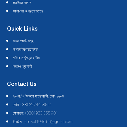
জমঈয়ত সংবাদ
ফাতাওয়া ও প্রশ্নোত্তর
Quick Links
সকল পোস্ট সমূহ
সাপ্তাহিক আরাফাত
মাসিক তর্জুমানুল হাদীস
ভিডিও গ্যালারী
Contact Us
৭৯/ক/৩, উত্তর যাত্রাবাড়ী, ঢাকা-১২০৪
ফোন: +8802224458551
মোবাইল: +8801933 355 901
ইমেইল : jamiyat1946.bd@gmail.com