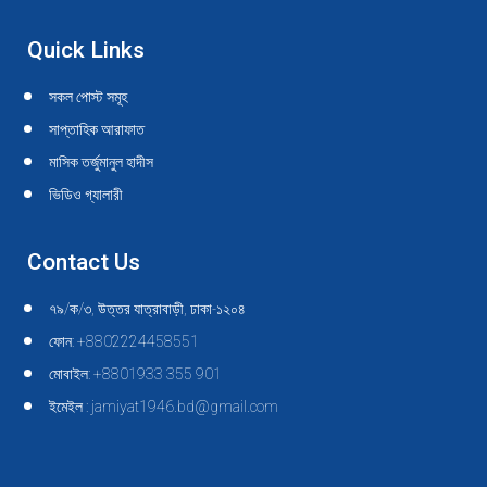
Quick Links
সকল পোস্ট সমূহ
সাপ্তাহিক আরাফাত
মাসিক তর্জুমানুল হাদীস
ভিডিও গ্যালারী
Contact Us
৭৯/ক/৩, উত্তর যাত্রাবাড়ী, ঢাকা-১২০৪
ফোন: +8802224458551
মোবাইল: +8801933 355 901
ইমেইল : jamiyat1946.bd@gmail.com