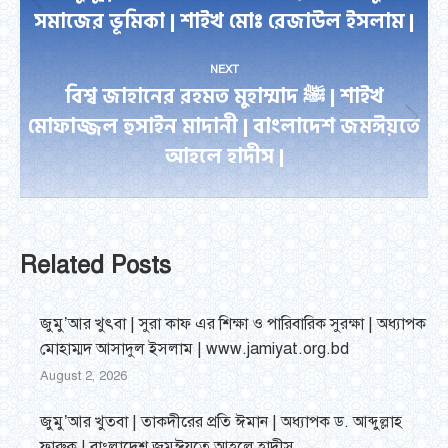
Previous
সমাজের ভূমিকা | শাইখ মোঃ রেজাউল ইসলাম |
post:
NEXT
বিশ্ব জাহানের রহমত মুহাম্মাদ ﷺ | শাইখ
মোফাজ্জল হুসাইন মাদানী | বাংলাদেশ জমঈয়তে
Next
আহলে হাদীস |
post:
Related Posts
জুমু’আর খুৎবা | সুরা কাফ এর শিক্ষা ও পারিবারিক সুরক্ষা | অধ্যাপক
মোহাম্মদ আসাদুল ইসলাম | www.jamiyat.org.bd
August 2, 2026
জুমু’আর খুতবা | তাকদীরের প্রতি ঈমান | অধ্যাপক ড. আব্দুল্লাহ
ফারুক | বাংলাদেশ জমঈয়তে আহলে হাদীস