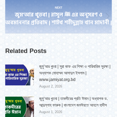
NEXT
জুম’আর খুতবা | রাসুল ﷺ এর অনুসরণ ও
Next
অবমাননার প্রতিবাদ | শাইখ শহীদুল্লাহ খান মাদানী |
post:
Related Posts
জুমু’আর খুৎবা | সুরা কাফ এর শিক্ষা ও পারিবারিক সুরক্ষা |
অধ্যাপক মোহাম্মদ আসাদুল ইসলাম |
www.jamiyat.org.bd
August 2, 2026
জুমু’আর খুতবা | তাকদীরের প্রতি ঈমান | অধ্যাপক ড.
আব্দুল্লাহ ফারুক | বাংলাদেশ জমঈয়তে আহলে হাদীস
August 1, 2026