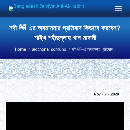
নবী ﷺ এর অবমাননার প্রতিবাদ কিভাবে করবেন?
শাইখ শহীদুল্লাহ খান মাদানী
You are here:
Home
alochona_somuho
নবী ﷺ এর অবমাননার প্রতিবাদ…
Nov
7
2020