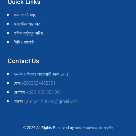
Quick Links
সকল পোস্ট সমূহ
সাপ্তাহিক আরাফাত
মাসিক তর্জুমানুল হাদীস
ভিডিও গ্যালারী
Contact Us
৭৯/ক/৩, উত্তর যাত্রাবাড়ী, ঢাকা-১২০৪
ফোন: +8802224458551
মোবাইল: +8801933 355 901
ইমেইল : jamiyat1946.bd@gmail.com
© 2026 All Rights Reserved by বাংলাদেশ জমঈয়তে আহলে হাদীস