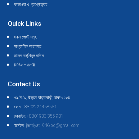
ফাতাওয়া ও প্রশ্নোত্তর
Quick Links
সকল পোস্ট সমূহ
সাপ্তাহিক আরাফাত
মাসিক তর্জুমানুল হাদীস
ভিডিও গ্যালারী
Contact Us
৭৯/ক/৩, উত্তর যাত্রাবাড়ী, ঢাকা-১২০৪
ফোন: +8802224458551
মোবাইল: +8801933 355 901
ইমেইল : jamiyat1946.bd@gmail.com