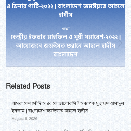
ও ডিনার পার্টি-২০২২ | বাংলাদেশ জমঈয়তে আহলে
Previous
হাদীস
post:
NEXT
কেন্দ্রীয় ইফতার মাহফিল ও সুধী সমাবেশ-২০২২ |
আয়োজনে জমঈয়ত শুব্বানে আহলে হাদীস
Next
বাংলাদেশ
post:
Related Posts
আমরা কেন সৌদি আরব কে ভালোবাসি? অধ্যাপক মুহাম্মদ আসাদুল
ইসলাম | বাংলাদেশ জমঈয়তে আহলে হাদীস
August 9, 2026