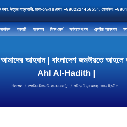
, জমঈয়ত ভবন, উত্তর যাত্রাবাড়ী, ঢাকা-১২০৪ || ফোন: +8802224458551, মোবাই
আর্কাইভ
গ্যালারী
প্রকাশনা
শিক্ষা বোর্ড
জমঈয়ত সংবাদ
কেন্দ্রীয় গ্রান্থগার
ফা
 ও আমাদের আহবান | বাংলাদেশ জমঈয়তে আহ
Ahl Al-Hadith |
You are here:
Home
পোস্টার-লিফলেট-ব্যানার-ফেস্টুন
পবিত্র ঈদুল আযহা-১৪৪২ হিজরী ও…