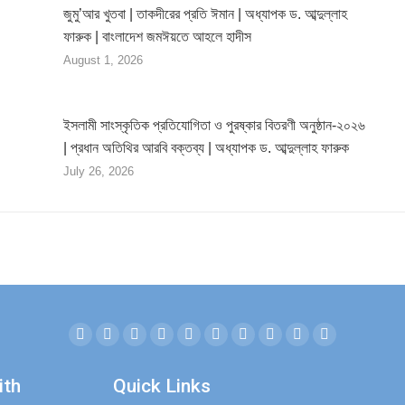
জুমু’আর খুতবা | তাকদীরের প্রতি ঈমান | অধ্যাপক ড. আব্দুল্লাহ
ফারুক | বাংলাদেশ জমঈয়তে আহলে হাদীস
August 1, 2026
ইসলামী সাংস্কৃতিক প্রতিযোগিতা ও পুরষ্কার বিতরণী অনুষ্ঠান-২০২৬
| প্রধান অতিথির আরবি বক্তব্য | অধ্যাপক ড. আব্দুল্লাহ ফারুক
July 26, 2026
Facebook
Twitter
YouTube
Linkedin
Instagram
Mail
Website
SoundCloud
Whatsapp
Telegram
page
page
page
page
page
page
page
page
page
page
ith
Quick Links
opens
opens
opens
opens
opens
opens
opens
opens
opens
opens