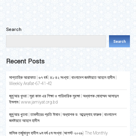
Facebook
Twitter
LinkedIn
WhatsApp
Pinterest
Search
Search
Recent Posts
সাপ্তাহিক আরাফাত | ৬৭ বর্ষ | ৪১-৪২ সংখ্যা | বাংলাদেশ জমঈয়তে আহলে হাদীস |
Weekly Arafat-67-41-42
জুমু’আর খুৎবা | সুরা কাফ এর শিক্ষা ও পারিবারিক সুরক্ষা | অধ্যাপক মোহাম্মদ আসাদুল
ইসলাম | www.jamiyat.org.bd
জুমু’আর খুতবা | তাকদীরের প্রতি ঈমান | অধ্যাপক ড. আব্দুল্লাহ ফারুক | বাংলাদেশ
জমঈয়তে আহলে হাদীস
মাসিক তর্জুমানুল হাদীস ৯ম বর্ষ ৫ম সংখ্যা (আগস্ট-২০২৬) The Monthly