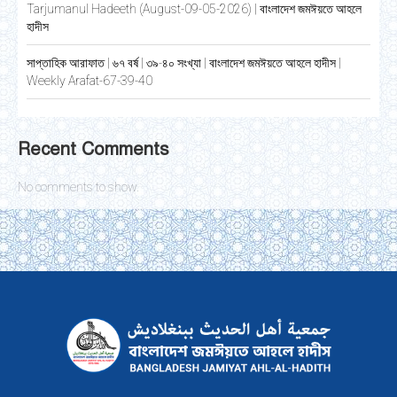
Tarjumanul Hadeeth (August-09-05-2026) | বাংলাদেশ জমঈয়তে আহলে
হাদীস
সাপ্তাহিক আরাফাত | ৬৭ বর্ষ | ৩৯-৪০ সংখ্যা | বাংলাদেশ জমঈয়তে আহলে হাদীস |
Weekly Arafat-67-39-40
Recent Comments
No comments to show.