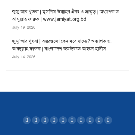
জুমু’আর খুতবা | মুসলিম উম্মাহর ঐক্য ও ভ্রাতৃত্ব | অধ্যাপক ড.
আব্দুল্লাহ ফারুক | www.jamiyat.org.bd
July 19, 2026
জুমু’আর খুৎবা | অন্তরগুলো কেন মরে যাচ্ছে? অধ্যাপক ড.
আবদুল্লাহ ফারুক | বাংলাদেশ জমঈয়তে আহলে হাদীস
July 14, 2026
Find us on:
Facebook
Twitter
YouTube
Linkedin
Instagram
Mail
Website
SoundCloud
Whatsapp
Telegram
page
page
page
page
page
page
page
page
page
page