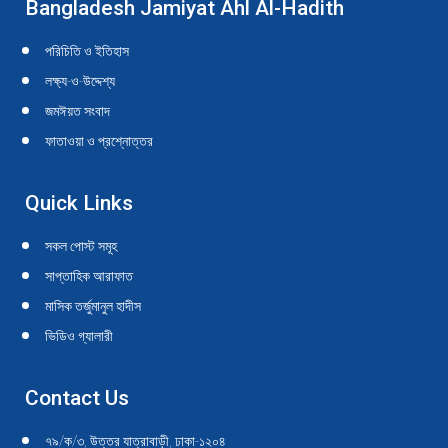
Bangladesh Jamiyat Ahl Al-Hadith
opens
opens
opens
opens
opens
opens
opens
opens
opens
opens
in
in
in
in
in
in
in
in
in
in
পরিচিতি ও ইতিহাস
new
new
new
new
new
new
new
new
new
new
লক্ষ্য-ও-উদ্দেশ্য
window
window
window
window
window
window
window
window
window
window
জমঈয়ত সংবাদ
ফাতাওয়া ও প্রশ্নোত্তর
Quick Links
সকল পোস্ট সমূহ
সাপ্তাহিক আরাফাত
মাসিক তর্জুমানুল হাদীস
ভিডিও গ্যালারী
Contact Us
৭৯/ক/৩, উত্তর যাত্রাবাড়ী, ঢাকা-১২০৪