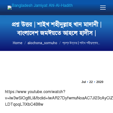
প্রশ্ন উত্তর | শাইখ শহীদুল্লাহ খান মাদানী |
বাংলাদেশ জমঈয়তে আহলে হাদীস |
You are here:
Home
alochona_somuho
প্রশ্ন উত্তর | শাইখ শহীদুল্লাহ…
Jul
22
2020
https://www.youtube.com/watch?
v=lw3wSlOg8LI&fbclid=IwAR27DyfwmuNoaAC7JI23cAyCIZ
LDTqoqL7iXbC4B8w