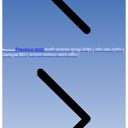
Previous post:
সালাফী মানহাজের স্বতন্ত্র বৈশিষ্ট্য | শাইখ হারুন হুসাইন |
Previous
Jamiyat BD | বাংলাদেশ জমঈয়তে আহলে হাদীস |