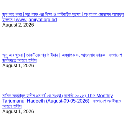
জুমু’আর খুৎবা | সুরা কাফ এর শিক্ষা ও পারিবারিক সুরক্ষা | অধ্যাপক মোহাম্মদ আসাদুল
ইসলাম | www.jamiyat.org.bd
August 2, 2026
জুমু’আর খুতবা | তাকদীরের প্রতি ঈমান | অধ্যাপক ড. আব্দুল্লাহ ফারুক | বাংলাদেশ
জমঈয়তে আহলে হাদীস
August 1, 2026
মাসিক তর্জুমানুল হাদীস ৯ম বর্ষ ৫ম সংখ্যা (আগস্ট-২০২৬) The Monthly
Tarjumanul Hadeeth (August-09-05-2026) | বাংলাদেশ জমঈয়তে
আহলে হাদীস
August 1, 2026