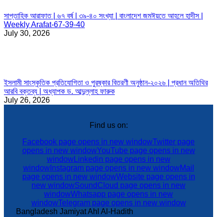
সাপ্তাহিক আরাফাত | ৬৭ বর্ষ | ৩৯-৪০ সংখ্যা | বাংলাদেশ জমঈয়তে আহলে হাদীস |
Weekly Arafat-67-39-40
July 30, 2026
ইসলামী সাংস্কৃতিক প্রতিযোগিতা ও পুরষ্কার বিতরণী অনুষ্ঠান-২০২৬ | প্রধান অতিথির
আরবি বক্তব্য | অধ্যাপক ড. আব্দুল্লাহ ফারুক
July 26, 2026
Find us on:
Facebook page opens in new window
Twitter page
opens in new window
YouTube page opens in new
window
Linkedin page opens in new
window
Instagram page opens in new window
Mail
page opens in new window
Website page opens in
new window
SoundCloud page opens in new
window
Whatsapp page opens in new
window
Telegram page opens in new window
Bangladesh Jamiyat Ahl Al-Hadith