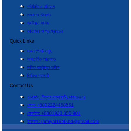
পরিচিতি ও ইতিহাস
লক্ষ্য-ও-উদ্দেশ্য
জমঈয়ত সংবাদ
ফাতাওয়া ও প্রশ্নোত্তর
Quick Links
সকল পোস্ট সমূহ
সাপ্তাহিক আরাফাত
মাসিক তর্জুমানুল হাদীস
ভিডিও গ্যালারী
Contact Us
৭৯/ক/৩, উত্তর যাত্রাবাড়ী, ঢাকা-১২০৪
ফোন: +8802224458551
মোবাইল: +8801933 355 901
ইমেইল : jamiyat1946.bd@gmail.com