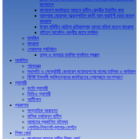
বাংলাদেশ
বাংলাদেশ জমঈয়তে আহলে হাদীস কেন্দ্রীয় ইয়াতীম খানা
আল্লামা মোহাম্মদ আব্দুল্লাহিল কাফী আল কুরাইশী (রহ) মডেল
মাদরাসা
উম্মুল মুমিনীন আয়িশা রাযিয়াল্লাহু আনহা মহিলা মডেল মাদরাসা
বাইতুল আবেদিন কেন্দ্রীয় জামে মসজিদ
মাসজিদ
মাদরাসা
সেবামূলক প্রতিষ্ঠান
দুস্থ ও অসহায় মুসলিম পুনর্বাসন প্রকল্প
আর্কাইভ
গঠনতন্ত্র
সভাপতি ও সেক্রেটারী জেনারেল মহোদয়গণের নামের তালিকা ও কার্যকাল
বিশিষ্ট ইসলামী ব্যক্তিত্বদের জমঈয়তের প্রোগ্রামে অংশগ্রহণ
গ্যালারী
ফটো গ্যালারী
ভিডিও গ্যালারী
আর্টিকেল
প্রকাশনা
সাপ্তাহিক আরাফাত
মাসিক তর্জুমানুল হাদীস
আমাদের প্রকাশিত বইসমূহ
পোস্টার-লিফলেট-ব্যানার-ফেস্টুন
শিক্ষা বোর্ড
বাংলাদেশ আহলে হাদীস শিক্ষা বোর্ড