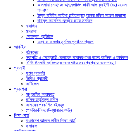
আল্লামা মোহাম্মদ আব্দুল্লাহিল কাফী আল কুরাইশী (রহ) মডেল
মাদরাসা
উম্মুল মুমিনীন আয়িশা রাযিয়াল্লাহু আনহা মহিলা মডেল মাদরাসা
বাইতুল আবেদিন কেন্দ্রীয় জামে মসজিদ
মাসজিদ
মাদরাসা
সেবামূলক প্রতিষ্ঠান
দুস্থ ও অসহায় মুসলিম পুনর্বাসন প্রকল্প
আর্কাইভ
গঠনতন্ত্র
সভাপতি ও সেক্রেটারী জেনারেল মহোদয়গণের নামের তালিকা ও কার্যকাল
বিশিষ্ট ইসলামী ব্যক্তিত্বদের জমঈয়তের প্রোগ্রামে অংশগ্রহণ
গ্যালারী
ফটো গ্যালারী
ভিডিও গ্যালারী
আর্টিকেল
প্রকাশনা
সাপ্তাহিক আরাফাত
মাসিক তর্জুমানুল হাদীস
আমাদের প্রকাশিত বইসমূহ
পোস্টার-লিফলেট-ব্যানার-ফেস্টুন
শিক্ষা বোর্ড
বাংলাদেশ আহলে হাদীস শিক্ষা বোর্ড
ফলাফল