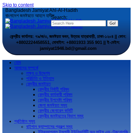
Skip to content
Bangladesh Jamiyat Ahl-Al-Hadith
বাংলাদেশ জমঈয়তে আহলে হাদীস
Search:
কেন্দ্রীয় কার্যালয়: ৭৯/ক/৩, জমঈয়ত ভবন, উত্তর যাত্রাবাড়ী, ঢাকা-১২০৪ || ফোন:
+8802224458551, মোবাইল: +8801933 355 901 || ই-মেইল:
jamiyat1946.bd@gmail.com
হোম
আমাদের সম্পর্কে
লক্ষ্য ও উদ্দেশ্য
পরিচিতি ও ইতিহাস
কেন্দ্রীয় জমঈয়ত
কেন্দ্রীয় নির্বাহী পরিষদ
কেন্দ্রীয় কার্যকারী পরিষদ
কেন্দ্রীয় উপদেষ্টা পরিষদ
জেলা জমঈয়ত সমূহ
কেন্দ্রীয় জেনারেল কমিটি
কেন্দ্রীয় জমঈয়তের বিভাগ সমূহ
প্রতিষ্ঠান সমূহ
বাইপাল ক্যাম্পাসের প্রকল্প সমূহ
ইন্টারন্যাশনাল ইসলামী ইউনিভার্সিটি অব সাইন্স এন্ড টেকনোলজি