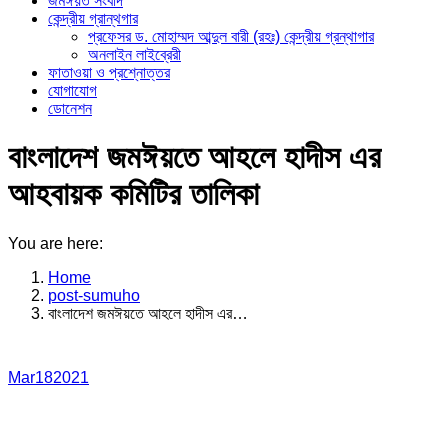
জমঈয়ত সংবাদ
কেন্দ্রীয় গ্রান্থগার
প্রফেসর ড. মোহাম্মদ আব্দুল বারী (রহঃ) কেন্দ্রীয় গ্রন্থাগার
অনলাইন লাইব্রেরী
ফাতাওয়া ও প্রশ্নোত্তর
যোগাযোগ
ডোনেশন
বাংলাদেশ জমঈয়তে আহলে হাদীস এর
আহবায়ক কমিটির তালিকা
You are here:
Home
post-sumuho
বাংলাদেশ জমঈয়তে আহলে হাদীস এর…
Mar
18
2021