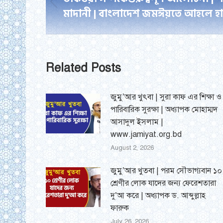
navigation
Previous
মাদানী | বাংলাদেশ জমঈয়তে আহলে হ
post:
Related Posts
জুমু’আর খুৎবা | সুরা কাফ এর শিক্ষা ও
পারিবারিক সুরক্ষা | অধ্যাপক মোহাম্মদ
আসাদুল ইসলাম |
www.jamiyat.org.bd
August 2, 2026
জুমু’আর খুতবা | পরম সৌভাগ্যবান ১০
শ্রেণীর লোক যাদের জন্য ফেরেশতারা
দু’আ করে | অধ্যাপক ড. আব্দুল্লাহ
ফারুক
July 26, 2026