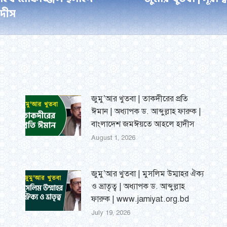
Next
াদীস
post:
জুমু’আর খুতবা | তাকদীরের প্রতি
ঈমান | অধ্যাপক ড. আব্দুল্লাহ ফারুক |
বাংলাদেশ জমঈয়তে আহলে হাদীস
August 1, 2026
জুমু’আর খুতবা | মুসলিম উম্মাহর ঐক্য
ও ভ্রাতৃত্ব | অধ্যাপক ড. আব্দুল্লাহ
ফারুক | www.jamiyat.org.bd
July 19, 2026