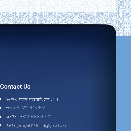
Contact Us
৭৯/ক/৩, উত্তর যাত্রাবাড়ী, ঢাকা-১২০৪
ফোন: +8802224458551
মোবাইল: +8801933 355 901
ইমেইল : jamiyat1946.bd@gmail.com