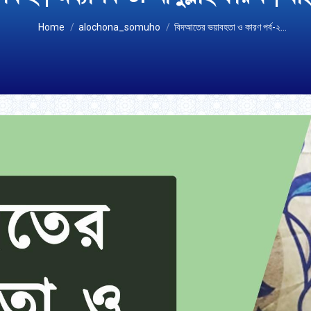
You are here:
Home
alochona_somuho
বিদআতের ভয়াবহতা ও কারণ পর্ব-২…