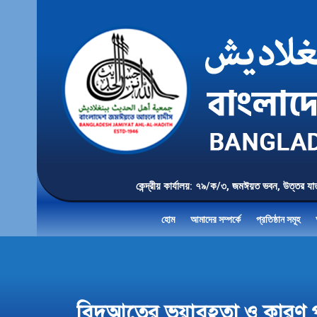
কেন্দ্রীয় কার্যালয়: ৭৯/ক/৩, জমঈয়ত ভবন, 
হোম
আমাদের সম্পর্কে
প্রতিষ্ঠান সমূহ
বিদআতের ভয়াবহতা ও কারণ পর্