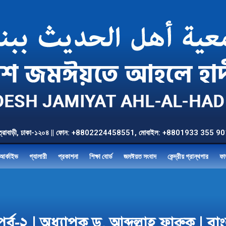
উত্তর যাত্রাবাড়ী, ঢাকা-১২০৪ || ফোন: +8802224458551, মোবাইল: +8801933 3
আর্কাইভ
গ্যালারী
প্রকাশনা
শিক্ষা বোর্ড
জমঈয়ত সংবাদ
কেন্দ্রীয় গ্রান্থগার
ফা
ব-২ | অধ্যাপক ড. আব্দুল্লাহ ফারুক | 