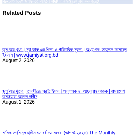
Next
বাংলাদেশ জমঈয়তে আহলে হাদীস এর ৯ম কেন্দ্রীয় কনফারেন্সে
Next
post:
Related Posts
জুমু’আর খুৎবা | সুরা কাফ এর শিক্ষা ও পারিবারিক সুরক্ষা | অধ্যাপক মোহাম্মদ আসাদুল
ইসলাম | www.jamiyat.org.bd
August 2, 2026
জুমু’আর খুতবা | তাকদীরের প্রতি ঈমান | অধ্যাপক ড. আব্দুল্লাহ ফারুক | বাংলাদেশ
জমঈয়তে আহলে হাদীস
August 1, 2026
মাসিক তর্জুমানুল হাদীস ৯ম বর্ষ ৫ম সংখ্যা (আগস্ট-২০২৬) The Monthly