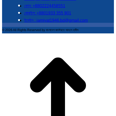
ফোন: +8802224458551
মোবাইল: +8801933 355 901
ইমেইল : jamiyat1946.bd@gmail.com
© 2026 All Rights Reserved by বাংলাদেশ জমঈয়তে আহলে হাদীস
t
T