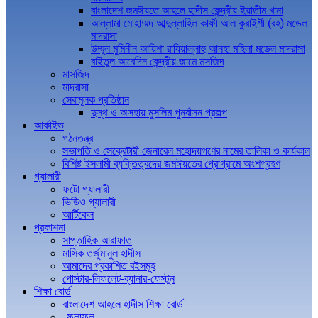
বাংলাদেশ জমঈয়তে আহলে হাদীস কেন্দ্রীয় ইয়াতীম খানা
আল্লামা মোহাম্মদ আব্দুল্লাহিল কাফী আল কুরাইশী (রহ) মডেল
মাদরাসা
উম্মুল মুমিনীন আয়িশা রাযিয়াল্লাহু আনহা মহিলা মডেল মাদরাসা
বাইতুল আবেদিন কেন্দ্রীয় জামে মসজিদ
মাসজিদ
মাদরাসা
সেবামূলক প্রতিষ্ঠান
দুস্থ ও অসহায় মুসলিম পুনর্বাসন প্রকল্প
আর্কাইভ
গঠনতন্ত্র
সভাপতি ও সেক্রেটারী জেনারেল মহোদয়গণের নামের তালিকা ও কার্যকাল
বিশিষ্ট ইসলামী ব্যক্তিত্বদের জমঈয়তের প্রোগ্রামে অংশগ্রহণ
গ্যালারী
ফটো গ্যালারী
ভিডিও গ্যালারী
আর্টিকেল
প্রকাশনা
সাপ্তাহিক আরাফাত
মাসিক তর্জুমানুল হাদীস
আমাদের প্রকাশিত বইসমূহ
পোস্টার-লিফলেট-ব্যানার-ফেস্টুন
শিক্ষা বোর্ড
বাংলাদেশ আহলে হাদীস শিক্ষা বোর্ড
ফলাফল