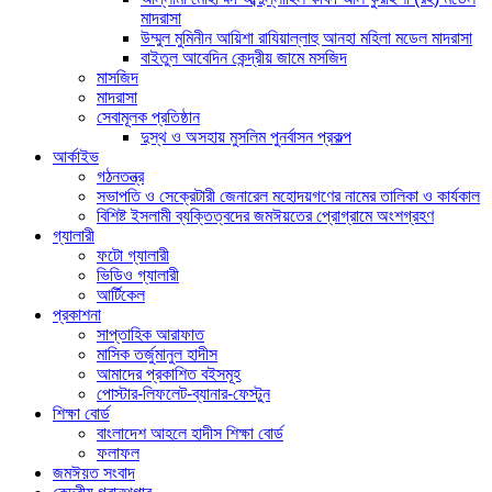
মাদরাসা
উম্মুল মুমিনীন আয়িশা রাযিয়াল্লাহু আনহা মহিলা মডেল মাদরাসা
বাইতুল আবেদিন কেন্দ্রীয় জামে মসজিদ
মাসজিদ
মাদরাসা
সেবামূলক প্রতিষ্ঠান
দুস্থ ও অসহায় মুসলিম পুনর্বাসন প্রকল্প
আর্কাইভ
গঠনতন্ত্র
সভাপতি ও সেক্রেটারী জেনারেল মহোদয়গণের নামের তালিকা ও কার্যকাল
বিশিষ্ট ইসলামী ব্যক্তিত্বদের জমঈয়তের প্রোগ্রামে অংশগ্রহণ
গ্যালারী
ফটো গ্যালারী
ভিডিও গ্যালারী
আর্টিকেল
প্রকাশনা
সাপ্তাহিক আরাফাত
মাসিক তর্জুমানুল হাদীস
আমাদের প্রকাশিত বইসমূহ
পোস্টার-লিফলেট-ব্যানার-ফেস্টুন
শিক্ষা বোর্ড
বাংলাদেশ আহলে হাদীস শিক্ষা বোর্ড
ফলাফল
জমঈয়ত সংবাদ