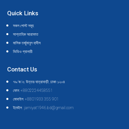
Quick Links
সকল পোস্ট সমূহ
সাপ্তাহিক আরাফাত
মাসিক তর্জুমানুল হাদীস
ভিডিও গ্যালারী
Contact Us
৭৯/ক/৩, উত্তর যাত্রাবাড়ী, ঢাকা-১২০৪
ফোন: +8802224458551
মোবাইল: +8801933 355 901
ইমেইল : jamiyat1946.bd@gmail.com