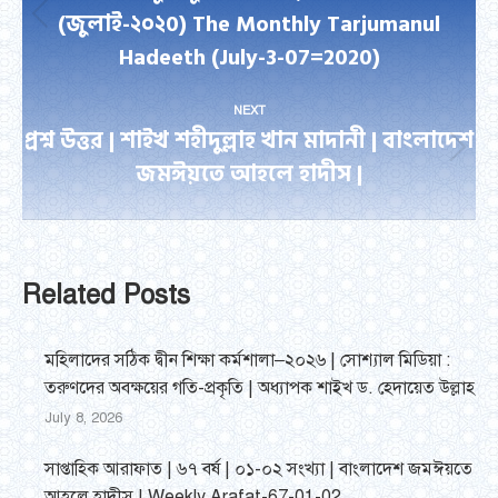
(জুলাই-২০২0) The Monthly Tarjumanul
Previous
Hadeeth (July-3-07=2020)
post:
NEXT
প্রশ্ন উত্তর | শাইখ শহীদুল্লাহ খান মাদানী | বাংলাদেশ
Next
জমঈয়তে আহলে হাদীস |
post:
Related Posts
মহিলাদের সঠিক দ্বীন শিক্ষা কর্মশালা–২০২৬ | সোশ্যাল মিডিয়া :
তরুণদের অবক্ষয়ের গতি-প্রকৃতি | অধ্যাপক শাইখ ড. হেদায়েত উল্লাহ
July 8, 2026
সাপ্তাহিক আরাফাত | ৬৭ বর্ষ | ০১-০২ সংখ্যা | বাংলাদেশ জমঈয়তে
আহলে হাদীস | Weekly Arafat-67-01-02