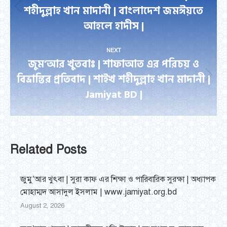
শহীদুল্লাহ খান মাদানী | বাংলাদেশ জমঈয়তে
Previous
আহলে হাদীস |
post:
NEXT
জুম’আর খুতবাঃ | শাফাআত এর পরিচয় ও
বিভ্রান্তির প্রতিবাদ | শাইখ শহীদুল্লাহ খান মাদানী |
Next
Jamiyat BD |
post:
Related Posts
জুমু’আর খুৎবা | সুরা কাফ এর শিক্ষা ও পারিবারিক সুরক্ষা | অধ্যাপক
মোহাম্মদ আসাদুল ইসলাম | www.jamiyat.org.bd
August 2, 2026