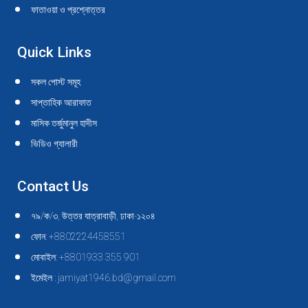
ফাতাওয়া ও প্রশ্নোত্তর
Quick Links
সকল পোস্ট সমূহ
সাপ্তাহিক আরাফাত
মাসিক তর্জুমানুল হাদীস
ভিডিও গ্যালারী
Contact Us
৭৯/ক/৩, উত্তর যাত্রাবাড়ী, ঢাকা-১২০৪
ফোন: +8802224458551
মোবাইল: +8801933 355 901
ইমেইল : jamiyat1946.bd@gmail.com