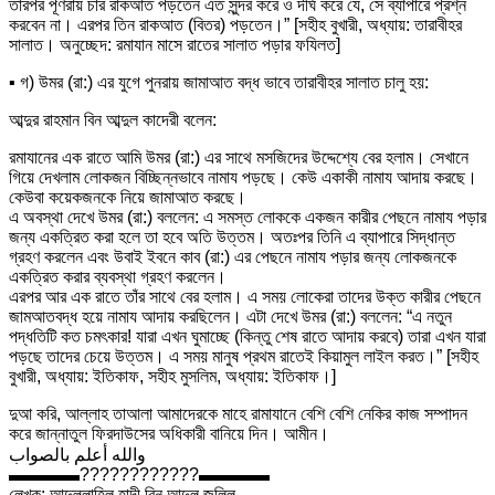
তারপর পূণরায় চার রাকআত পড়তেন এত সুন্দর করে ও দীর্ঘ করে যে, সে ব্যাপারে প্রশ্ন
করবেন না। এরপর তিন রাকআত (বিতর) পড়তেন।” [সহীহ বুখারী, অধ্যায়: তারাবীহর
সালাত। অনুচ্ছেদ: রমাযান মাসে রাতের সালাত পড়ার ফযিলত]
▪
গ) উমর (রা:) এর যুগে পুনরায় জামাআত বদ্ধ ভাবে তারাবীহর সালাত চালু হয়:
আব্দুর রাহমান বিন আব্দুল কাদেরী বলেন:
রমাযানের এক রাতে আমি উমর (রা:) এর সাথে মসজিদের উদ্দেশ্যে বের হলাম। সেখানে
গিয়ে দেখলাম লোকজন বিচ্ছিন্নভাবে নামায পড়ছে। কেউ একাকী নামায আদায় করছে।
কেউবা কয়েকজনকে নিয়ে জামাআত করছে।
এ অবস্থা দেখে উমর (রা:) বললেন: এ সমস্ত লোককে একজন কারীর পেছনে নামায পড়ার
জন্য একত্রিত করা হলে তা হবে অতি উত্তম। অতঃপর তিনি এ ব্যাপারে সিদ্ধান্ত
গ্রহণ করলেন এবং উবাই ইবনে কাব (রা:) এর পেছনে নামায পড়ার জন্য লোকজনকে
একত্রিত করার ব্যবস্থা গ্রহণ করলেন।
এরপর আর এক রাতে তাঁর সাথে বের হলাম। এ সময় লোকেরা তাদের উক্ত কারীর পেছনে
জামআতবদ্ধ হয়ে নামায আদায় করছিলেন। এটা দেখে উমর (রা:) বললেন: “এ নতুন
পদ্ধতিটি কত চমৎকার! যারা এখন ঘুমাচ্ছে (কিন্তু শেষ রাতে আদায় করবে) তারা এখন যারা
পড়ছে তাদের চেয়ে উত্তম। এ সময় মানুষ প্রথম রাতেই কিয়ামুল লাইল করত।” [সহীহ
বুখারী, অধ্যায়: ইতিকাফ, সহীহ মুসলিম, অধ্যায়: ইতিকাফ।]
দুআ করি, আল্লাহ তাআলা আমাদেরকে মাহে রামাযানে বেশি বেশি নেকির কাজ সম্পাদন
করে জান্নাতুল ফিরদাউসের অধিকারী বানিয়ে দিন। আমীন।
والله أعلم بالصواب
▬▬▬▬
????
????
????
▬▬▬▬
লেখক: আব্দুল্লাহিল হাদী বিন আব্দুল জলিল