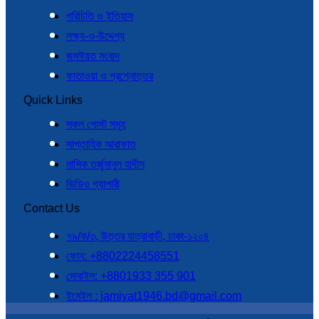
পরিচিতি ও ইতিহাস
লক্ষ্য-ও-উদ্দেশ্য
জমঈয়ত সংবাদ
ফাতাওয়া ও প্রশ্নোত্তর
Quick Links
সকল পোস্ট সমূহ
সাপ্তাহিক আরাফাত
মাসিক তর্জুমানুল হাদীস
ভিডিও গ্যালারী
Contact Us
৭৯/ক/৩, উত্তর যাত্রাবাড়ী, ঢাকা-১২০৪
ফোন: +8802224458551
মোবাইল: +8801933 355 901
ইমেইল : jamiyat1946.bd@gmail.com