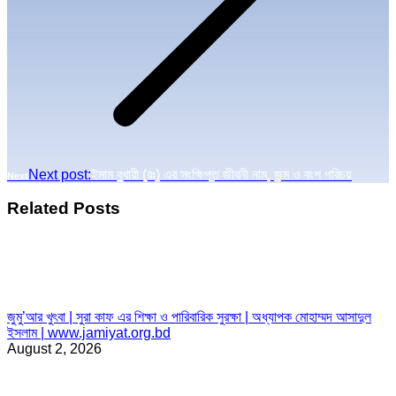
Next post:
ইমাম বুখারী (রঃ) এর সংক্ষিপ্ত জীবনী নাম, জন্ম ও বংশ পরিচয়
Next
Related Posts
জুমু’আর খুৎবা | সুরা কাফ এর শিক্ষা ও পারিবারিক সুরক্ষা | অধ্যাপক মোহাম্মদ আসাদুল
ইসলাম | www.jamiyat.org.bd
August 2, 2026