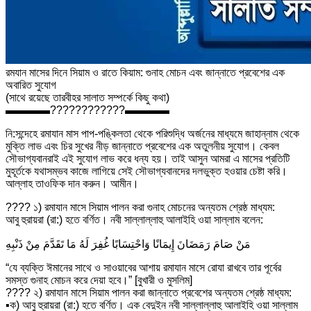
রমযান মাসের দিনে সিয়াম ও রাতে কিয়াম: গুনাহ মোচন এবং জান্নাতে প্রবেশের এক
অবারিত সুযোগ
(সাথে রয়েছে তারবীহর সালাত সম্পর্কে কিছু কথা)
▬▬▬▬
????
????
????
▬▬▬▬
নি:সন্দেহে রমা
যান মাস পাপ-পঙ্কিলতা থেকে পরিশুদ্ধি অর্জনের মাধ্যমে জাহান্নাম থেকে
মুক্তি লাভ এবং চির সুখের নীড় জান্নাতে প্রবেশের এক অতুলনীয় সুযোগ। কেবল
সৌভাগ্যবানরাই এই সুযোগ লাভ করে ধন্য হয়। তাই আসুন আমরা এ মাসের প্রতিটি
মুহূর্তকে যথাসম্ভব কাজে লাগিয়ে সেই সৌভাগ্যবানদের দলভুক্ত হওয়ার চেষ্টা করি।
আল্লাহ তাওফিক দান করুন। আমীন।
????
১) রমাযান মাসে সিয়াম পালন করা গুনাহ মোচনের অন্যতম শ্রেষ্ঠ মাধ্যম:
আবু হুরায়রা (রা:) হতে বর্ণিত। নবী সাল্লাল্লাহু আলাইহি ওয়া সাল্লাম বলেন:
مَنْ صَامَ رَمَضَانَ إِيمَانًا وَاحْتِسَابًا غُفِرَ لَهُ مَا تَقَدَّمَ مِنْ ذَنْبِهِ
“যে ব্যক্তি ঈমানের সাথে ও সাওয়াবের আশায় রমাযান মাসে রোযা রাখবে তার পূর্বের
সমস্ত গুনাহ মোচন করে দেয়া হবে।” [বুখারী ও মুসলিম]
????
২) রমাযান মাসে সিয়াম পালন করা জান্নাতে প্রবেশের অন্যতম শ্রেষ্ঠ মাধ্যম:
▪
ক) আবু হুরায়রা (রা:) হতে বর্ণিত। এক বেদুইন নবী সাল্লাল্লাহু আলাইহি ওয়া সাল্লাম