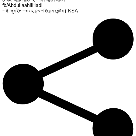
fb/AbdullaahilHadi
দাঈ, জুবাইল দাওয়াহ এন্ড গাইডেন্স সেন্টার। KSA