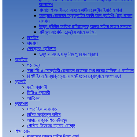
বাংলাদেশ
বাংলাদেশ জমঈয়তে আহলে হাদীস কেন্দ্রীয় ইয়াতীম খানা
আল্লামা মোহাম্মদ আব্দুল্লাহিল কাফী আল কুরাইশী (রহ) মডেল
মাদরাসা
উম্মুল মুমিনীন আয়িশা রাযিয়াল্লাহু আনহা মহিলা মডেল মাদরাসা
বাইতুল আবেদিন কেন্দ্রীয় জামে মসজিদ
মাসজিদ
মাদরাসা
সেবামূলক প্রতিষ্ঠান
দুস্থ ও অসহায় মুসলিম পুনর্বাসন প্রকল্প
আর্কাইভ
গঠনতন্ত্র
সভাপতি ও সেক্রেটারী জেনারেল মহোদয়গণের নামের তালিকা ও কার্যকাল
বিশিষ্ট ইসলামী ব্যক্তিত্বদের জমঈয়তের প্রোগ্রামে অংশগ্রহণ
গ্যালারী
ফটো গ্যালারী
ভিডিও গ্যালারী
আর্টিকেল
প্রকাশনা
সাপ্তাহিক আরাফাত
মাসিক তর্জুমানুল হাদীস
আমাদের প্রকাশিত বইসমূহ
পোস্টার-লিফলেট-ব্যানার-ফেস্টুন
শিক্ষা বোর্ড
বাংলাদেশ আহলে হাদীস শিক্ষা বোর্ড