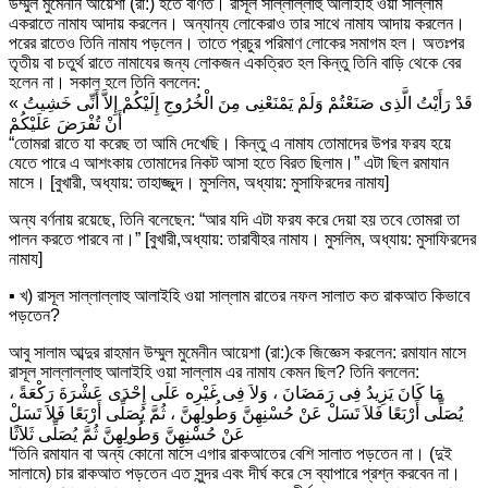
উম্মুল মুমেনীন আয়েশা (রা:) হতে বর্ণিত। রাসূল সাল্লাল্লাহু আলাইহি ওয়া সাল্লাম
একরাতে নামায আদায় করলেন। অন্যান্য লোকেরাও তার সাথে নামায আদায় করলেন।
পরের রাতেও তিনি নামায পড়লেন। তাতে প্রচুর পরিমাণ লোকের সমাগম হল। অতঃপর
তৃতীয় বা চতুর্থ রাতে নামাযের জন্য লোকজন একত্রিত হল কিন্তু তিনি বাড়ি থেকে বের
হলেন না। সকাল হলে তিনি বললেন:
« قَدْ رَأَيْتُ الَّذِى صَنَعْتُمْ وَلَمْ يَمْنَعْنِى مِنَ الْخُرُوجِ إِلَيْكُمْ إِلاَّ أَنِّى خَشِيتُ
أَنْ تُفْرَضَ عَلَيْكُمْ
“তোমরা রাতে যা করেছ তা আমি দেখেছি। কিন্তু এ নামায তোমাদের উপর ফরয হয়ে
যেতে পারে এ আশংকায় তোমাদের নিকট আসা হতে বিরত ছিলাম।” এটা ছিল রমাযান
মাসে। [বুখারী, অধ্যায়: তাহাজ্জুদ। মুসলিম, অধ্যায়: মুসাফিরদের নামায]
অন্য বর্ণনায় রয়েছে, তিনি বলেছেন: “আর যদি এটা ফরয করে দেয়া হয় তবে তোমরা তা
পালন করতে পারবে না।” [বুখারী,অধ্যায়: তারাবীহর নামায। মুসলিম, অধ্যায়: মুসাফিরদের
নামায]
▪
খ) রাসূল সাল্লাল্লাহু আলাইহি ওয়া সাল্লাম রাতের নফল সালাত কত রাকআত কিভাবে
পড়তেন?
আবু সালাম আব্দুর রাহমান উম্মুল মুমেনীন আয়েশা (রা:)কে জিজ্ঞেস করলেন: রমাযান মাসে
রাসূল সাল্লাল্লাহু আলাইহি ওয়া সাল্লাম এর নামায কেমন ছিল? তিনি বললেন:
مَا كَانَ يَزِيدُ فِى رَمَضَانَ ، وَلاَ فِى غَيْرِه عَلَى إِحْدَى عَشْرَةَ رَكْعَةً ،
يُصَلِّى أَرْبَعًا فَلاَ تَسَلْ عَنْ حُسْنِهِنَّ وَطُولِهِنَّ ، ثُمَّ يُصَلِّى أَرْبَعًا فَلاَ تَسَلْ
عَنْ حُسْنِهِنَّ وَطُولِهِنَّ ثُمَّ يُصَلِّى ثَلاَثًا
“তিনি রমাযান বা অন্য কোনো মাসে এগার রাকআতের বেশি সালাত পড়তেন না। (দুই
সালামে) চার রাকআত পড়তেন এত সুন্দর এবং দীর্ঘ করে সে ব্যাপারে প্রশ্ন করবেন না।