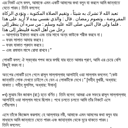
এর নিকট এসে বলল, আমাকে এমন একটি আমলের কথা বলুন যা করলে আমি জান্নাতে
যেতে পারব। তিনি বললেন:
تعبد الله لا تشرك به شيئاً ، وتقيم الصلاة المكتوبة ، وتؤدي الزكاة
المفروضة ، وتصوم رمضان . قال : والذي نفسي بيده لا أزيد على هذا
. فلما ولى قال النبي صلى الله عليه وسلم : من سره أن ينظر إلى
رجل من أهل الجنة فلينظر إلى هذا
– আল্লাহর ইবাদত করবে এবং তার সাথে অন্য কাউকে শরীক করবে না।
– ফরয সালাত আদায় করবে।
– ফরয যাকাত প্রদান করবে।
– এবং রমাযান মাসে রোযা রাখবে।”
লোকটি বলল: ঐ স্বত্বার শপথ করে বলছি যার হাতে আমার প্রাণ, আমি এর চেয়ে বেশি
কিছুই করব না।
অত:পর লোকটি চলে গেলে রাসূল সাল্লাল্লাহু আলাইহি ওয়া সাল্লাম বললেন: “কেউ
জান্নাতি লোক দেখতে চাইলে যে যেন এ লোকটিকে দেখে।” [সহীহ বুখারী, অধ্যায়:
যাকাত। সহীহ মুসলিম, অধ্যায়: ঈমান]
▪
খ) মুআয বিন জাবাল (রা:) হতে বর্ণিত। তিনি বলেন: আমরা এক সফরে রাসূল সাল্লাল্লাহু
আলাইহি ওয়া সাল্লাম সাথে ছিলাম। পথে চলতে চলতে আমি তাঁর নিকটে এসে
পৌঁছলাম।
এসে তাঁকে জিজ্ঞেস করলাম: হে আল্লাহর নবী, আমাকে এমন আমলের কথা বলুন যার
মাধ্যমে আমি জান্নাতে যেতে পারব এবং জাহান্নাম থেকে দূরে থাকতে পারব।
তিনি বললেন: