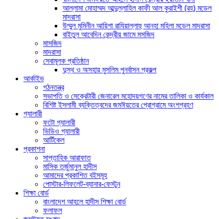
আল্লামা মোহাম্মদ আব্দুল্লাহিল কাফী আল কুরাইশী (রহ) মডেল
মাদরাসা
উম্মুল মুমিনীন আয়িশা রাযিয়াল্লাহু আনহা মহিলা মডেল মাদরাসা
বাইতুল আবেদিন কেন্দ্রীয় জামে মসজিদ
মাসজিদ
মাদরাসা
সেবামূলক প্রতিষ্ঠান
দুস্থ ও অসহায় মুসলিম পুনর্বাসন প্রকল্প
আর্কাইভ
গঠনতন্ত্র
সভাপতি ও সেক্রেটারী জেনারেল মহোদয়গণের নামের তালিকা ও কার্যকাল
বিশিষ্ট ইসলামী ব্যক্তিত্বদের জমঈয়তের প্রোগ্রামে অংশগ্রহণ
গ্যালারী
ফটো গ্যালারী
ভিডিও গ্যালারী
আর্টিকেল
প্রকাশনা
সাপ্তাহিক আরাফাত
মাসিক তর্জুমানুল হাদীস
আমাদের প্রকাশিত বইসমূহ
পোস্টার-লিফলেট-ব্যানার-ফেস্টুন
শিক্ষা বোর্ড
বাংলাদেশ আহলে হাদীস শিক্ষা বোর্ড
ফলাফল