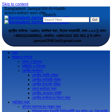
Skip to content
Bangladesh Jamiyat Ahl-Al-Hadith
বাংলাদেশ জমঈয়তে আহলে হাদীস
Search:
কেন্দ্রীয় কার্যালয়: ৭৯/ক/৩, জমঈয়ত ভবন, উত্তর যাত্রাবাড়ী, ঢাকা-১২০৪ || ফোন:
+8802224458551, মোবাইল: +8801933 355 901 || ই-মেইল:
jamiyat1946.bd@gmail.com
হোম
আমাদের সম্পর্কে
লক্ষ্য ও উদ্দেশ্য
পরিচিতি ও ইতিহাস
কেন্দ্রীয় জমঈয়ত
কেন্দ্রীয় নির্বাহী পরিষদ
কেন্দ্রীয় কার্যকারী পরিষদ
কেন্দ্রীয় উপদেষ্টা পরিষদ
জেলা জমঈয়ত সমূহ
কেন্দ্রীয় জেনারেল কমিটি
কেন্দ্রীয় জমঈয়তের বিভাগ সমূহ
প্রতিষ্ঠান সমূহ
বাইপাল ক্যাম্পাসের প্রকল্প সমূহ
ইন্টারন্যাশনাল ইসলামী ইউনিভার্সিটি অব সাইন্স এন্ড টেকনোলজি