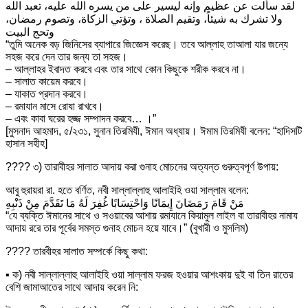
لقد سألت عن عظيم وإنه ليسير على من يسره الله عليه، تعبد الله
ولا تشرك به شيئاً، وتقيم الصلاة ، وتؤتي الزكاة، وتصوم رمضان،
وتحج البيت
“তুমি অনেক বড় জিনিসের ব্যাপারে জিজ্ঞেস করেছ। তবে আল্লাহ তাআলা যার জন্যে
সহজ করে দেন তার জন্য তা সহজ।
– আল্লাহর ইবাদত করবে এবং তার সাথে কোন কিছুকে শরীক করবে না।
– সালাত কায়েম করবে।
– যাকাত প্রদান করবে।
– রমাযান মাসে রোযা রাখবে।
– এবং কাবা ঘরের হজ্জ সম্পাদন করবে… ।”
[মুসনাদ আহমাদ, ৫/২৩১, সুনান তিরমিযী, ঈমান অধ্যায়। ঈমাম তিরমিযী বলেন: “হাদিসটি
হাসান সহীহ]
????
৩) তারাবীহর সালাত আদায় করা গুনাহ মোচনের অত্যন্ত গুরুত্বপূর্ণ উপায়:
আবু হুরায়রা রা. হতে বর্ণিত, নবী সাল্লাল্লাহু আলাইহি ওয়া সাল্লাম বলেন:
مَنْ قَامَ رَمَضَانَ إِيمَانًا وَاحْتِسَابًا غُفِرَ لَهُ مَا تَقَدَّمَ مِنْ ذَنْبِهِ
“যে ব্যক্তি ঈমানের সাথে ও সওয়াবের আশায় রমাযানে কিয়ামুল লাইল বা তারাবীহর নামায
আদায় ররে তার পূর্বের সমস্ত গুনাহ মোচন হয়ে যাবে।” (বুখারী ও মুসলিম)
????
তারবীহর সালাত সম্পর্কে কিছু কথা:
▪
ক) নবী সাল্লাল্লাহু আলাইহি ওয়া সাল্লাম ফরজ হওয়ার আশংকায় দুই বা তিন রাতের
বেশি জামাআতের সাথে আদায় করেন নি: