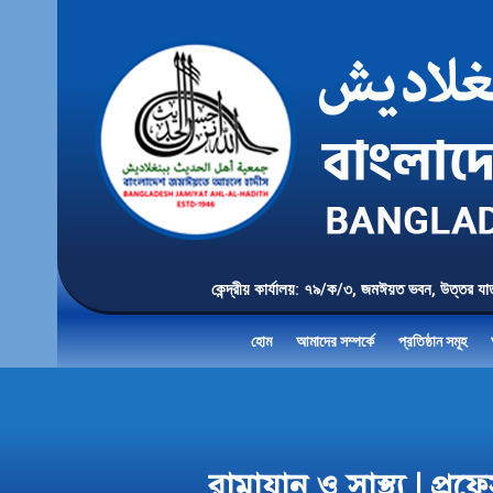
কেন্দ্রীয় কার্যালয়: ৭৯/ক/৩, জমঈয়ত ভবন, 
হোম
আমাদের সম্পর্কে
প্রতিষ্ঠান সমূহ
রামাযান ও সাস্থ্য | প