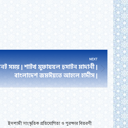
NEXT
নই সময় | শাইখ মুফাযযল হুসাইন মাদানী |
বাংলাদেশ জমঈয়তে আহলে হাদীস |
ইসলামী সাংস্কৃতিক প্রতিযোগিতা ও পুরষ্কার বিতরণী