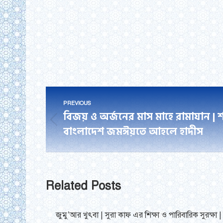
Post
PREVIOUS
navigation
বিজয় ও অর্জনের মাস মাহে রামাযান | 
Previous
বাংলাদেশ জমঈয়তে আহলে হাদীস
post:
Related Posts
জুমু’আর খুৎবা | সুরা কাফ এর শিক্ষা ও পারিবারিক সুরক্ষা |