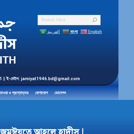
Search:
العربية
বাংলা
English
55 901 || ই-মেইল: jamiyat1946.bd@gmail.com
তাওয়া ও প্রশ্নোত্তর
যোগাযোগ
ডোনেশন
দেশ জমঈয়তে আহলে হাদীস |