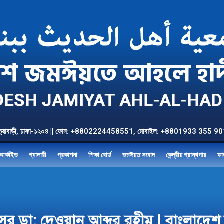
উত্তর যাত্রাবাড়ী, ঢাকা-১২০৪ || ফোন: +8802224458551, মোবাইল: +8801933 3
আর্কাইভ
গ্যালারী
প্রকাশনা
শিক্ষা বোর্ড
জমঈয়ত সংবাদ
কেন্দ্রীয় গ্রান্থগার
ফা
্রফেসর ডা: দেওয়ান আব্দুর রহীম | বাংলা