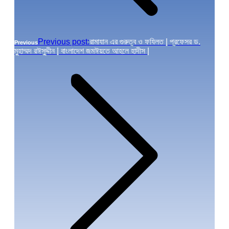
Previous post:
রামাযান এর গুরুত্ব ও ফযিলত | প্রফেসর ড.
Previous
মুহাম্মদ রঈসুদ্দীন | বাংলাদেশ জমঈয়তে আহলে হাদীস |