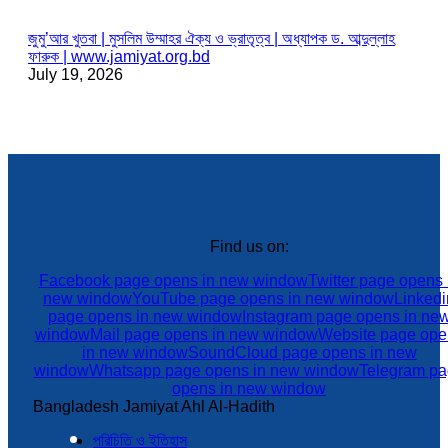
জুমু’আর খুতবা | মুসলিম উম্মাহর ঐক্য ও ভ্রাতৃত্ব | অধ্যাপক ড. আব্দুল্লাহ
ফারুক | www.jamiyat.org.bd
July 19, 2026
Find us on:
Facebook page opens in new window
Twitter page opens 
new window
YouTube page opens in new window
Linkedi
page opens in new window
Instagram page opens in ne
window
Mail page opens in new window
Website page ope
in new window
SoundCloud page opens in new
window
Whatsapp page opens in new window
Telegram p
opens in new window
Bangladesh Jamiyat Ahl Al-Hadith
পরিচিতি ও ইতিহাস