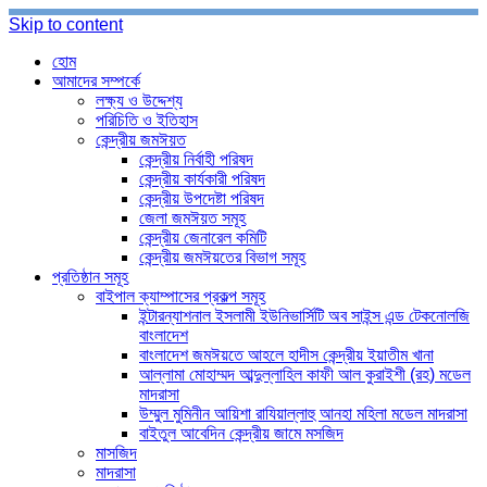
Skip to content
হোম
আমাদের সম্পর্কে
লক্ষ্য ও উদ্দেশ্য
পরিচিতি ও ইতিহাস
কেন্দ্রীয় জমঈয়ত
কেন্দ্রীয় নির্বাহী পরিষদ
কেন্দ্রীয় কার্যকারী পরিষদ
কেন্দ্রীয় উপদেষ্টা পরিষদ
জেলা জমঈয়ত সমূহ
কেন্দ্রীয় জেনারেল কমিটি
কেন্দ্রীয় জমঈয়তের বিভাগ সমূহ
প্রতিষ্ঠান সমূহ
বাইপাল ক্যাম্পাসের প্রকল্প সমূহ
ইন্টারন্যাশনাল ইসলামী ইউনিভার্সিটি অব সাইন্স এন্ড টেকনোলজি
বাংলাদেশ
বাংলাদেশ জমঈয়তে আহলে হাদীস কেন্দ্রীয় ইয়াতীম খানা
আল্লামা মোহাম্মদ আব্দুল্লাহিল কাফী আল কুরাইশী (রহ) মডেল
মাদরাসা
উম্মুল মুমিনীন আয়িশা রাযিয়াল্লাহু আনহা মহিলা মডেল মাদরাসা
বাইতুল আবেদিন কেন্দ্রীয় জামে মসজিদ
মাসজিদ
মাদরাসা