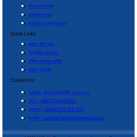
লক্ষ্য-ও-উদ্দেশ্য
জমঈয়ত সংবাদ
ফাতাওয়া ও প্রশ্নোত্তর
Quick Links
সকল পোস্ট সমূহ
সাপ্তাহিক আরাফাত
মাসিক তর্জুমানুল হাদীস
ভিডিও গ্যালারী
Contact Us
৭৯/ক/৩, উত্তর যাত্রাবাড়ী, ঢাকা-১২০৪
ফোন: +8802224458551
মোবাইল: +8801933 355 901
ইমেইল : jamiyat1946.bd@gmail.com