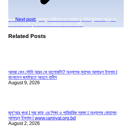
Next post:
কুরআনুল কারীমের মাস রমাযান | শাইখ মুহাম্মাদ আব্দুর রব
Next
আফফান মাদানী | বাংলাদেশ জমঈয়তে আহলে হাদীস
Related Posts
আমরা কেন সৌদি আরব কে ভালোবাসি? অধ্যাপক মুহাম্মদ আসাদুল ইসলাম |
বাংলাদেশ জমঈয়তে আহলে হাদীস
August 9, 2026
জুমু’আর খুৎবা | সুরা কাফ এর শিক্ষা ও পারিবারিক সুরক্ষা | অধ্যাপক মোহাম্মদ
আসাদুল ইসলাম | www.jamiyat.org.bd
August 2, 2026