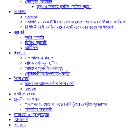
সেবামূলক প্রতিষ্ঠান
দুস্থ ও অসহায় মুসলিম পুনর্বাসন প্রকল্প
আর্কাইভ
গঠনতন্ত্র
সভাপতি ও সেক্রেটারী জেনারেল মহোদয়গণের নামের তালিকা ও কার্যকাল
বিশিষ্ট ইসলামী ব্যক্তিত্বদের জমঈয়তের প্রোগ্রামে অংশগ্রহণ
গ্যালারী
ফটো গ্যালারী
ভিডিও গ্যালারী
আর্টিকেল
প্রকাশনা
সাপ্তাহিক আরাফাত
মাসিক তর্জুমানুল হাদীস
আমাদের প্রকাশিত বইসমূহ
পোস্টার-লিফলেট-ব্যানার-ফেস্টুন
শিক্ষা বোর্ড
বাংলাদেশ আহলে হাদীস শিক্ষা বোর্ড
ফলাফল
জমঈয়ত সংবাদ
কেন্দ্রীয় গ্রান্থগার
প্রফেসর ড. মোহাম্মদ আব্দুল বারী (রহঃ) কেন্দ্রীয় গ্রন্থাগার
অনলাইন লাইব্রেরী
ফাতাওয়া ও প্রশ্নোত্তর
যোগাযোগ
ডোনেশন