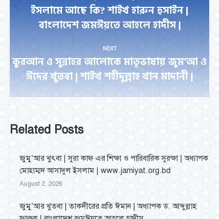
ইসলামে আছে কি? শাইখ হারুন হুসাইন |
Previous
বাংলাদেশ জমঈয়তে আহলে হাদীস |
post:
NEXT
কুরআন ও সুন্নাহর আলোকে মাতৃভাষায় জুম’আ ও
Next
ঈদের খুতবা | শাইখ শহীদুল্লাহ খান মাদানী |
post:
Related Posts
জুমু’আর খুৎবা | সুরা কাফ এর শিক্ষা ও পারিবারিক সুরক্ষা | অধ্যাপক
মোহাম্মদ আসাদুল ইসলাম | www.jamiyat.org.bd
August 2, 2026
জুমু’আর খুতবা | তাকদীরের প্রতি ঈমান | অধ্যাপক ড. আব্দুল্লাহ
ফারুক | বাংলাদেশ জমঈয়তে আহলে হাদীস