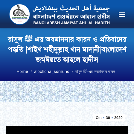
রাসুল ﷺ এর অবমাননার কারন ও প্রতিবাদের
পদ্ধতি |শাইখ শহীদুল্লাহ খান মাদানী|বাংলাদেশ
জমঈয়তে আহলে হাদীস
You are here:
Home
alochona_somuho
রাসুল ﷺ এর অবমাননার কারন…
Oct
30
2020