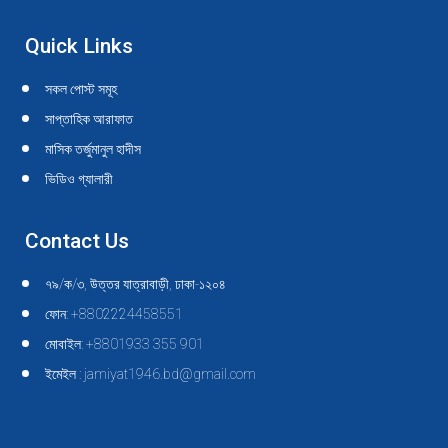
Quick Links
সকল পোস্ট সমূহ
সাপ্তাহিক আরাফাত
মাসিক তর্জুমানুল হাদীস
ভিডিও গ্যালারী
Contact Us
৭৯/ক/৩, উত্তর যাত্রাবাড়ী, ঢাকা-১২০৪
ফোন: +8802224458551
মোবাইল: +8801933 355 901
ইমেইল : jamiyat1946.bd@gmail.com