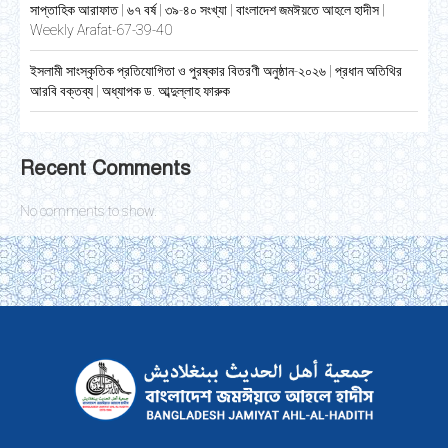
সাপ্তাহিক আরাফাত | ৬৭ বর্ষ | ৩৯-৪০ সংখ্যা | বাংলাদেশ জমঈয়তে আহলে হাদীস |
Weekly Arafat-67-39-40
ইসলামী সাংস্কৃতিক প্রতিযোগিতা ও পুরষ্কার বিতরণী অনুষ্ঠান-২০২৬ | প্রধান অতিথির
আরবি বক্তব্য | অধ্যাপক ড. আব্দুল্লাহ ফারুক
Recent Comments
No comments to show.