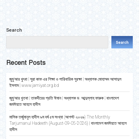
Facebook
Twitter
LinkedIn
WhatsApp
Pinterest
Search
Search
Recent Posts
জুমু’আর খুৎবা | সুরা কাফ এর শিক্ষা ও পারিবারিক সুরক্ষা | অধ্যাপক মোহাম্মদ আসাদুল
ইসলাম | www.jamiyat.org.bd
জুমু’আর খুতবা | তাকদীরের প্রতি ঈমান | অধ্যাপক ড. আব্দুল্লাহ ফারুক | বাংলাদেশ
জমঈয়তে আহলে হাদীস
মাসিক তর্জুমানুল হাদীস ৯ম বর্ষ ৫ম সংখ্যা (আগস্ট-২০২৬) The Monthly
Tarjumanul Hadeeth (August-09-05-2026) | বাংলাদেশ জমঈয়তে আহলে
হাদীস