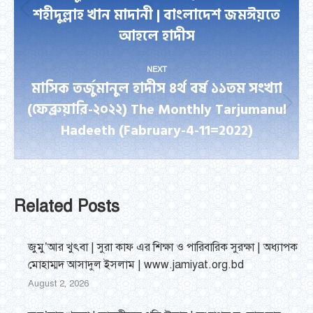
শহীদুল্লাহ খান মাদানী | বাংলাদেশ জমঈয়তে
Previous
আহলে হাদীস
post:
NEXT
মাসিক তর্জুমানুল হাদীস ৪র্থ বর্ষ ১১তম সংখ্যা
(ফেব্রুয়ারি-২০২২) The Monthly Tarjumanul
Next
Hadeeth (Fabruary-4-11=2022)
post:
Related Posts
জুমু’আর খুৎবা | সুরা কাফ এর শিক্ষা ও পারিবারিক সুরক্ষা | অধ্যাপক
মোহাম্মদ আসাদুল ইসলাম | www.jamiyat.org.bd
August 2, 2026