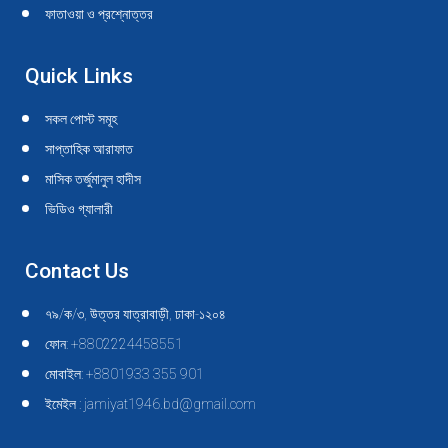
ফাতাওয়া ও প্রশ্নোত্তর
Quick Links
সকল পোস্ট সমূহ
সাপ্তাহিক আরাফাত
মাসিক তর্জুমানুল হাদীস
ভিডিও গ্যালারী
Contact Us
৭৯/ক/৩, উত্তর যাত্রাবাড়ী, ঢাকা-১২০৪
ফোন: +8802224458551
মোবাইল: +8801933 355 901
ইমেইল : jamiyat1946.bd@gmail.com