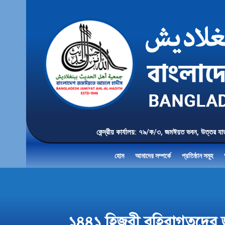
কেন্দ্রীয় কার্যালয়: ৭৯/ক/৩, জমঈয়ত ভবন, 
হোম
আমাদের সম্পর্কে
প্রতিষ্ঠান সমূহ
১৪৪১ হিজরী বহিরাগতদের জন্