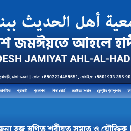
উত্তর যাত্রাবাড়ী, ঢাকা-১২০৪ || ফোন: +8802224458551, মোবাইল: +8801933 3
আর্কাইভ
গ্যালারী
প্রকাশনা
শিক্ষা বোর্ড
জমঈয়ত সংবাদ
কেন্দ্রীয় গ্রান্থগার
ফা
য হজ স্থগিত শরীয়ত সম্মত ও যৌক্তিক | 