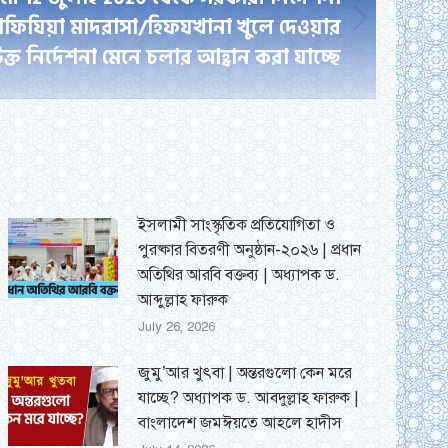
 হাফিযিয়া মাদরাসা/হিফযখানা খুলে দেওয়ার
ক্ত নির্দেশনা মেনে চলার আহ্বান করা যাচ্ছে
ইসলামী সাংস্কৃতিক প্রতিযোগিতা ও
পুরষ্কার বিতরণী অনুষ্ঠান-২০২৬ | প্রধান
অতিথির আরবি বক্তব্য | অধ্যাপক ড.
আব্দুল্লাহ ফারুক
July 26, 2026
জুমু’আর খুৎবা | অন্তরগুলো কেন মরে
যাচ্ছে? অধ্যাপক ড. আবদুল্লাহ ফারুক |
বাংলাদেশ জমঈয়তে আহলে হাদীস