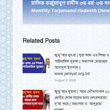
navigation
মাসিক তর্জুমানুল হাদীস ৩য় বর্ষ: ৩য় স
Previous
Monthly Tarjumanul Hadeeth (June
post:
Related Posts
জুমু’আর খুৎবা | সুরা কাফ এর শিক্ষা ও
পারিবারিক সুরক্ষা | অধ্যাপক মোহাম্মদ
আসাদুল ইসলাম |
www.jamiyat.org.bd
August 2, 2026
জুমু’আর খুতবা | পরম সৌভাগ্যবান ১০
শ্রেণীর লোক যাদের জন্য ফেরেশতারা
দু’আ করে | অধ্যাপক ড. আব্দুল্লাহ
ফারুক