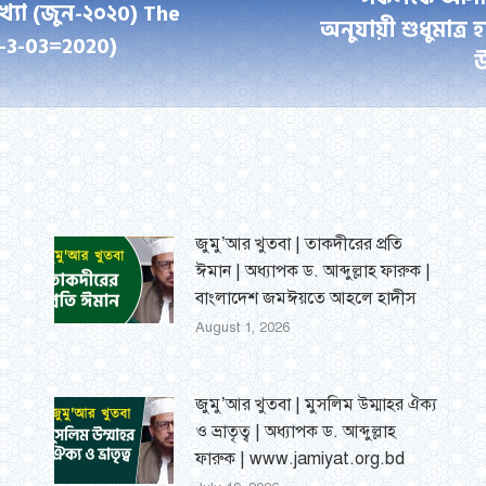
ংখ্যা (জুন-২০২0) The
অনুযায়ী শুধুমাত্র
Next
-3-03=2020)
উ
post:
জুমু’আর খুতবা | তাকদীরের প্রতি
ঈমান | অধ্যাপক ড. আব্দুল্লাহ ফারুক |
বাংলাদেশ জমঈয়তে আহলে হাদীস
August 1, 2026
জুমু’আর খুতবা | মুসলিম উম্মাহর ঐক্য
ও ভ্রাতৃত্ব | অধ্যাপক ড. আব্দুল্লাহ
ফারুক | www.jamiyat.org.bd