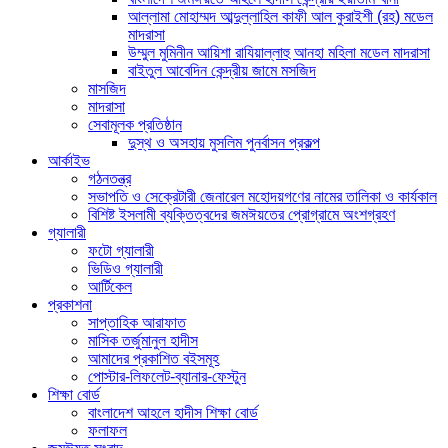
আল্লামা মোহাম্মদ আব্দুল্লাহিল কাফী আল কুরাইশী (রহ) মডেল
মাদরাসা
উম্মুল মুমিনীন আয়িশা রাযিয়াল্লাহু আনহা মহিলা মডেল মাদরাসা
বাইতুল আবেদিন কেন্দ্রীয় জামে মসজিদ
মাসজিদ
মাদরাসা
সেবামূলক প্রতিষ্ঠান
দুস্থ ও অসহায় মুসলিম পুনর্বাসন প্রকল্প
আর্কাইভ
গঠনতন্ত্র
সভাপতি ও সেক্রেটারী জেনারেল মহোদয়গণের নামের তালিকা ও কার্যকাল
বিশিষ্ট ইসলামী ব্যক্তিত্বদের জমঈয়তের প্রোগ্রামে অংশগ্রহণ
গ্যালারী
ফটো গ্যালারী
ভিডিও গ্যালারী
আর্টিকেল
প্রকাশনা
সাপ্তাহিক আরাফাত
মাসিক তর্জুমানুল হাদীস
আমাদের প্রকাশিত বইসমূহ
পোস্টার-লিফলেট-ব্যানার-ফেস্টুন
শিক্ষা বোর্ড
বাংলাদেশ আহলে হাদীস শিক্ষা বোর্ড
ফলাফল