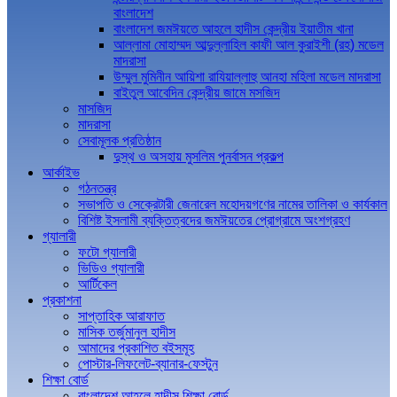
বাংলাদেশ
বাংলাদেশ জমঈয়তে আহলে হাদীস কেন্দ্রীয় ইয়াতীম খানা
আল্লামা মোহাম্মদ আব্দুল্লাহিল কাফী আল কুরাইশী (রহ) মডেল
মাদরাসা
উম্মুল মুমিনীন আয়িশা রাযিয়াল্লাহু আনহা মহিলা মডেল মাদরাসা
বাইতুল আবেদিন কেন্দ্রীয় জামে মসজিদ
মাসজিদ
মাদরাসা
সেবামূলক প্রতিষ্ঠান
দুস্থ ও অসহায় মুসলিম পুনর্বাসন প্রকল্প
আর্কাইভ
গঠনতন্ত্র
সভাপতি ও সেক্রেটারী জেনারেল মহোদয়গণের নামের তালিকা ও কার্যকাল
বিশিষ্ট ইসলামী ব্যক্তিত্বদের জমঈয়তের প্রোগ্রামে অংশগ্রহণ
গ্যালারী
ফটো গ্যালারী
ভিডিও গ্যালারী
আর্টিকেল
প্রকাশনা
সাপ্তাহিক আরাফাত
মাসিক তর্জুমানুল হাদীস
আমাদের প্রকাশিত বইসমূহ
পোস্টার-লিফলেট-ব্যানার-ফেস্টুন
শিক্ষা বোর্ড
বাংলাদেশ আহলে হাদীস শিক্ষা বোর্ড