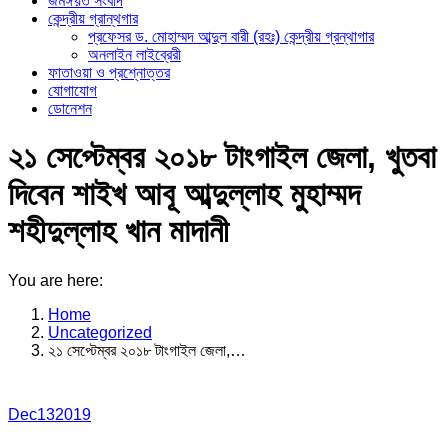
জমঈয়ত সংবাদ
কেন্দ্রীয় গ্রান্থগার
প্রফেসর ড. মোহাম্মদ আব্দুল বারী (রহঃ) কেন্দ্রীয় গ্রন্থাগার
অনলাইন লাইব্রেরী
ফাতাওয়া ও প্রশ্নোত্তর
যোগাযোগ
ডোনেশন
২১ সেপ্টেম্বর ২০১৮ টাংগাইল জেলা, খুতবা
দিবেন শাইখ আবূ আব্দুল্লাহ মুহাম্মদ
শহীদুল্লাহ খান মাদানী
You are here:
Home
Uncategorized
২১ সেপ্টেম্বর ২০১৮ টাংগাইল জেলা,…
Dec
13
2019