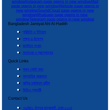
window
Instagram page opens in new window
Mail
page opens in new window
Website page opens in
new window
SoundCloud page opens in new
window
Whatsapp page opens in new
window
Telegram page opens in new window
Bangladesh Jamiyat Ahl Al-Hadith
পরিচিতি ও ইতিহাস
লক্ষ্য-ও-উদ্দেশ্য
জমঈয়ত সংবাদ
ফাতাওয়া ও প্রশ্নোত্তর
Quick Links
সকল পোস্ট সমূহ
সাপ্তাহিক আরাফাত
মাসিক তর্জুমানুল হাদীস
ভিডিও গ্যালারী
Contact Us
৭৯/ক/৩, উত্তর যাত্রাবাড়ী, ঢাকা-১২০৪