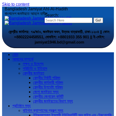
Skip to content
Bangladesh Jamiyat Ahl-Al-Hadith
বাংলাদেশ জমঈয়তে আহলে হাদীস
Search:
কেন্দ্রীয় কার্যালয়: ৭৯/ক/৩, জমঈয়ত ভবন, উত্তর যাত্রাবাড়ী, ঢাকা-১২০৪ || ফোন:
+8802224458551, মোবাইল: +8801933 355 901 || ই-মেইল:
jamiyat1946.bd@gmail.com
হোম
আমাদের সম্পর্কে
লক্ষ্য ও উদ্দেশ্য
পরিচিতি ও ইতিহাস
কেন্দ্রীয় জমঈয়ত
কেন্দ্রীয় নির্বাহী পরিষদ
কেন্দ্রীয় কার্যকারী পরিষদ
কেন্দ্রীয় উপদেষ্টা পরিষদ
জেলা জমঈয়ত সমূহ
কেন্দ্রীয় জেনারেল কমিটি
কেন্দ্রীয় জমঈয়তের বিভাগ সমূহ
প্রতিষ্ঠান সমূহ
বাইপাল ক্যাম্পাসের প্রকল্প সমূহ
ইন্টারন্যাশনাল ইসলামী ইউনিভার্সিটি অব সাইন্স এন্ড টেকনোলজি