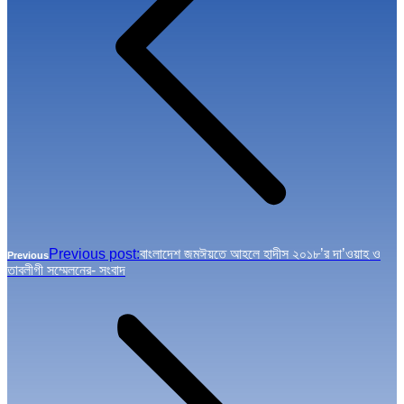
Previous post:
বাংলাদেশ জমঈয়তে আহলে হাদীস ২০১৮’র দা’ওয়াহ ও
Previous
তাবলীগী সম্মেলনের- সংবাদ