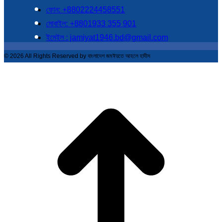
ফোন: +8802224458551
মোবাইল: +8801933 355 901
ইমেইল : jamiyat1946.bd@gmail.com
© 2026 All Rights Reserved by বাংলাদেশ জমঈয়তে আহলে হাদীস