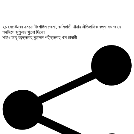
২১ সেপ্টেম্বর ২০১৮ টাংগাইল জেলা, কালিহাতী থানায় ঐতিহাসিক বল্লা বড় জামে
মসজিদে জুমুআর খুতবা দিবেন
শাইখ আবূ আব্দুল্লাহ মুহাম্মদ শহীদুল্লাহ খান মাদানী