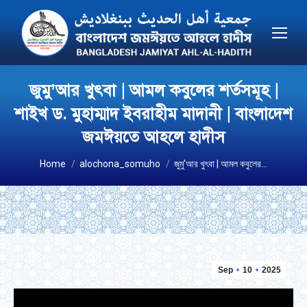
জুমু’আর খুৎবা | আমল কবুলের শর্তসমূহ |
শাইখ ড. মুহাম্মাদ ইবরাহীম মাদানী | বাংলাদেশ
জমঈয়তে আহলে হাদীস
You are here:
Home
alochona_somuho
জুমু’আর খুৎবা | আমল কবুলের…
Sep
10
2025