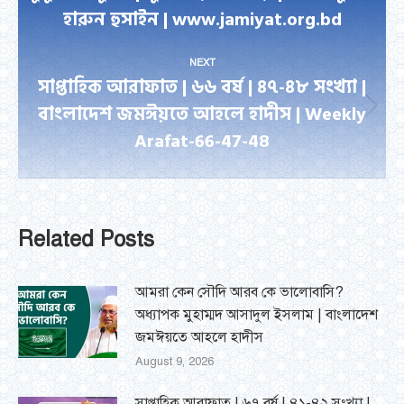
Previous
হারুন হুসাইন | www.jamiyat.org.bd
post:
NEXT
সাপ্তাহিক আরাফাত | ৬৬ বর্ষ | ৪৭-৪৮ সংখ্যা |
বাংলাদেশ জমঈয়তে আহলে হাদীস | Weekly
Next
Arafat-66-47-48
post:
Related Posts
আমরা কেন সৌদি আরব কে ভালোবাসি?
অধ্যাপক মুহাম্মদ আসাদুল ইসলাম | বাংলাদেশ
জমঈয়তে আহলে হাদীস
August 9, 2026
সাপ্তাহিক আরাফাত | ৬৭ বর্ষ | ৪১-৪২ সংখ্যা |