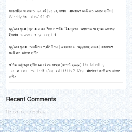
সাপ্তাহিক আরাফাত | ৬৭ বর্ষ | ৪১-৪২ সংখ্যা | বাংলাদেশ জমঈয়তে আহলে হাদীস |
Weekly Arafat-67-41-42
জুমু’আর খুৎবা | সুরা কাফ এর শিক্ষা ও পারিবারিক সুরক্ষা | অধ্যাপক মোহাম্মদ আসাদুল
ইসলাম | www.jamiyat.org.bd
জুমু’আর খুতবা | তাকদীরের প্রতি ঈমান | অধ্যাপক ড. আব্দুল্লাহ ফারুক | বাংলাদেশ
জমঈয়তে আহলে হাদীস
মাসিক তর্জুমানুল হাদীস ৯ম বর্ষ ৫ম সংখ্যা (আগস্ট-২০২৬) The Monthly
Tarjumanul Hadeeth (August-09-05-2026) | বাংলাদেশ জমঈয়তে আহলে
হাদীস
Recent Comments
No comments to show.