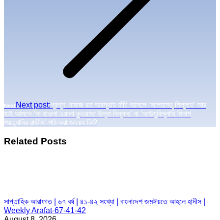
Next post:
প্রশ্ন: নামাজ রত অবস্থায় হাঁচি আসলে ‘আলহামদু লিল্লাহ’ আর
Next
হাই আসলে ‘লা হাওলা ওয়ালা কুওয়াতা ইল্লা বিল্লাহ’ বা ‘আউযুবিল্লাহি মিনাশ
শয়ত্বানির রাজীম’ পাঠ করা জায়েয কি?
Related Posts
সাপ্তাহিক আরাফাত | ৬৭ বর্ষ | ৪১-৪২ সংখ্যা | বাংলাদেশ জমঈয়তে আহলে হাদীস |
Weekly Arafat-67-41-42
August 8, 2026