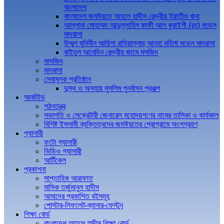
বাংলাদেশ
বাংলাদেশ জমঈয়তে আহলে হাদীস কেন্দ্রীয় ইয়াতীম খানা
আল্লামা মোহাম্মদ আব্দুল্লাহিল কাফী আল কুরাইশী (রহ) মডেল
মাদরাসা
উম্মুল মুমিনীন আয়িশা রাযিয়াল্লাহু আনহা মহিলা মডেল মাদরাসা
বাইতুল আবেদিন কেন্দ্রীয় জামে মসজিদ
মাসজিদ
মাদরাসা
সেবামূলক প্রতিষ্ঠান
দুস্থ ও অসহায় মুসলিম পুনর্বাসন প্রকল্প
আর্কাইভ
গঠনতন্ত্র
সভাপতি ও সেক্রেটারী জেনারেল মহোদয়গণের নামের তালিকা ও কার্যকাল
বিশিষ্ট ইসলামী ব্যক্তিত্বদের জমঈয়তের প্রোগ্রামে অংশগ্রহণ
গ্যালারী
ফটো গ্যালারী
ভিডিও গ্যালারী
আর্টিকেল
প্রকাশনা
সাপ্তাহিক আরাফাত
মাসিক তর্জুমানুল হাদীস
আমাদের প্রকাশিত বইসমূহ
পোস্টার-লিফলেট-ব্যানার-ফেস্টুন
শিক্ষা বোর্ড
বাংলাদেশ আহলে হাদীস শিক্ষা বোর্ড