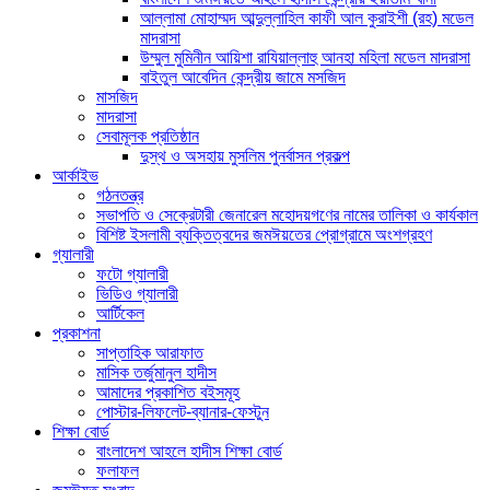
আল্লামা মোহাম্মদ আব্দুল্লাহিল কাফী আল কুরাইশী (রহ) মডেল
মাদরাসা
উম্মুল মুমিনীন আয়িশা রাযিয়াল্লাহু আনহা মহিলা মডেল মাদরাসা
বাইতুল আবেদিন কেন্দ্রীয় জামে মসজিদ
মাসজিদ
মাদরাসা
সেবামূলক প্রতিষ্ঠান
দুস্থ ও অসহায় মুসলিম পুনর্বাসন প্রকল্প
আর্কাইভ
গঠনতন্ত্র
সভাপতি ও সেক্রেটারী জেনারেল মহোদয়গণের নামের তালিকা ও কার্যকাল
বিশিষ্ট ইসলামী ব্যক্তিত্বদের জমঈয়তের প্রোগ্রামে অংশগ্রহণ
গ্যালারী
ফটো গ্যালারী
ভিডিও গ্যালারী
আর্টিকেল
প্রকাশনা
সাপ্তাহিক আরাফাত
মাসিক তর্জুমানুল হাদীস
আমাদের প্রকাশিত বইসমূহ
পোস্টার-লিফলেট-ব্যানার-ফেস্টুন
শিক্ষা বোর্ড
বাংলাদেশ আহলে হাদীস শিক্ষা বোর্ড
ফলাফল