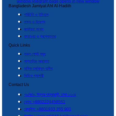
window
Telegram page opens in new window
Bangladesh Jamiyat Ahl Al-Hadith
পরিচিতি ও ইতিহাস
লক্ষ্য-ও-উদ্দেশ্য
জমঈয়ত সংবাদ
ফাতাওয়া ও প্রশ্নোত্তর
Quick Links
সকল পোস্ট সমূহ
সাপ্তাহিক আরাফাত
মাসিক তর্জুমানুল হাদীস
ভিডিও গ্যালারী
Contact Us
৭৯/ক/৩, উত্তর যাত্রাবাড়ী, ঢাকা-১২০৪
ফোন: +8802224458551
মোবাইল: +8801933 355 901