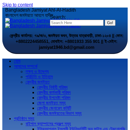
Skip to content
Bangladesh Jamiyat Ahl-Al-Hadith
বাংলাদেশ জমঈয়তে আহলে হাদীস
Search:
কেন্দ্রীয় কার্যালয়: ৭৯/ক/৩, জমঈয়ত ভবন, উত্তর যাত্রাবাড়ী, ঢাকা-১২০৪ || ফোন:
+8802224458551, মোবাইল: +8801933 355 901 || ই-মেইল:
jamiyat1946.bd@gmail.com
হোম
আমাদের সম্পর্কে
লক্ষ্য ও উদ্দেশ্য
পরিচিতি ও ইতিহাস
কেন্দ্রীয় জমঈয়ত
কেন্দ্রীয় নির্বাহী পরিষদ
কেন্দ্রীয় কার্যকারী পরিষদ
কেন্দ্রীয় উপদেষ্টা পরিষদ
জেলা জমঈয়ত সমূহ
কেন্দ্রীয় জেনারেল কমিটি
কেন্দ্রীয় জমঈয়তের বিভাগ সমূহ
প্রতিষ্ঠান সমূহ
বাইপাল ক্যাম্পাসের প্রকল্প সমূহ
ইন্টারন্যাশনাল ইসলামী ইউনিভার্সিটি অব সাইন্স এন্ড টেকনোলজি