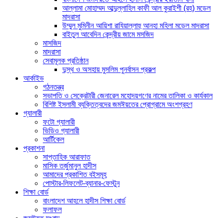
আল্লামা মোহাম্মদ আব্দুল্লাহিল কাফী আল কুরাইশী (রহ) মডেল
মাদরাসা
উম্মুল মুমিনীন আয়িশা রাযিয়াল্লাহু আনহা মহিলা মডেল মাদরাসা
বাইতুল আবেদিন কেন্দ্রীয় জামে মসজিদ
মাসজিদ
মাদরাসা
সেবামূলক প্রতিষ্ঠান
দুস্থ ও অসহায় মুসলিম পুনর্বাসন প্রকল্প
আর্কাইভ
গঠনতন্ত্র
সভাপতি ও সেক্রেটারী জেনারেল মহোদয়গণের নামের তালিকা ও কার্যকাল
বিশিষ্ট ইসলামী ব্যক্তিত্বদের জমঈয়তের প্রোগ্রামে অংশগ্রহণ
গ্যালারী
ফটো গ্যালারী
ভিডিও গ্যালারী
আর্টিকেল
প্রকাশনা
সাপ্তাহিক আরাফাত
মাসিক তর্জুমানুল হাদীস
আমাদের প্রকাশিত বইসমূহ
পোস্টার-লিফলেট-ব্যানার-ফেস্টুন
শিক্ষা বোর্ড
বাংলাদেশ আহলে হাদীস শিক্ষা বোর্ড
ফলাফল