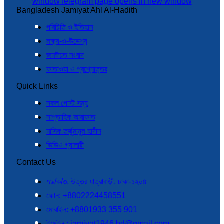
window
Telegram page opens in new window
Bangladesh Jamiyat Ahl Al-Hadith
পরিচিতি ও ইতিহাস
লক্ষ্য-ও-উদ্দেশ্য
জমঈয়ত সংবাদ
ফাতাওয়া ও প্রশ্নোত্তর
Quick Links
সকল পোস্ট সমূহ
সাপ্তাহিক আরাফাত
মাসিক তর্জুমানুল হাদীস
ভিডিও গ্যালারী
Contact Us
৭৯/ক/৩, উত্তর যাত্রাবাড়ী, ঢাকা-১২০৪
ফোন: +8802224458551
মোবাইল: +8801933 355 901
ইমেইল : jamiyat1946.bd@gmail.com