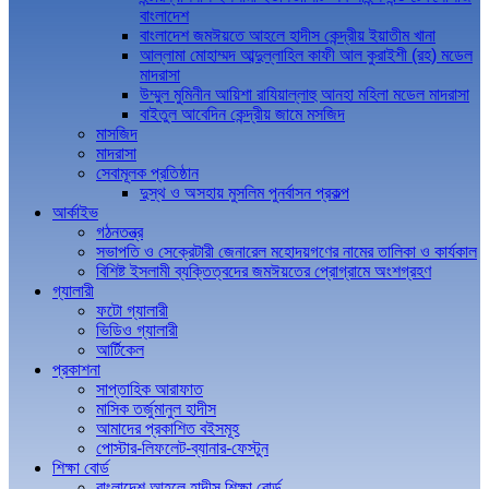
বাংলাদেশ
বাংলাদেশ জমঈয়তে আহলে হাদীস কেন্দ্রীয় ইয়াতীম খানা
আল্লামা মোহাম্মদ আব্দুল্লাহিল কাফী আল কুরাইশী (রহ) মডেল
মাদরাসা
উম্মুল মুমিনীন আয়িশা রাযিয়াল্লাহু আনহা মহিলা মডেল মাদরাসা
বাইতুল আবেদিন কেন্দ্রীয় জামে মসজিদ
মাসজিদ
মাদরাসা
সেবামূলক প্রতিষ্ঠান
দুস্থ ও অসহায় মুসলিম পুনর্বাসন প্রকল্প
আর্কাইভ
গঠনতন্ত্র
সভাপতি ও সেক্রেটারী জেনারেল মহোদয়গণের নামের তালিকা ও কার্যকাল
বিশিষ্ট ইসলামী ব্যক্তিত্বদের জমঈয়তের প্রোগ্রামে অংশগ্রহণ
গ্যালারী
ফটো গ্যালারী
ভিডিও গ্যালারী
আর্টিকেল
প্রকাশনা
সাপ্তাহিক আরাফাত
মাসিক তর্জুমানুল হাদীস
আমাদের প্রকাশিত বইসমূহ
পোস্টার-লিফলেট-ব্যানার-ফেস্টুন
শিক্ষা বোর্ড
বাংলাদেশ আহলে হাদীস শিক্ষা বোর্ড