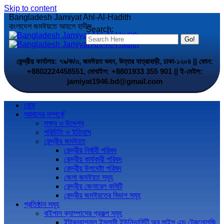
Skip to content
Bangladesh Jamiyat Ahl-Al-Hadith
বাংলাদেশ জমঈয়তে আহলে হাদীস
Search:
কেন্দ্রীয় কার্যালয়: ৭৯/ক/৩, জমঈয়ত ভবন, উত্তর যাত্রাবাড়ী, ঢাকা-১২০৪ || ফোন:
+8802224458551, মোবাইল: +8801933 355 901 || ই-মেইল:
jamiyat1946.bd@gmail.com
হোম
আমাদের সম্পর্কে
লক্ষ্য ও উদ্দেশ্য
পরিচিতি ও ইতিহাস
কেন্দ্রীয় জমঈয়ত
কেন্দ্রীয় নির্বাহী পরিষদ
কেন্দ্রীয় কার্যকারী পরিষদ
কেন্দ্রীয় উপদেষ্টা পরিষদ
জেলা জমঈয়ত সমূহ
কেন্দ্রীয় জেনারেল কমিটি
কেন্দ্রীয় জমঈয়তের বিভাগ সমূহ
প্রতিষ্ঠান সমূহ
বাইপাল ক্যাম্পাসের প্রকল্প সমূহ
ইন্টারন্যাশনাল ইসলামী ইউনিভার্সিটি অব সাইন্স এন্ড টেকনোলজি