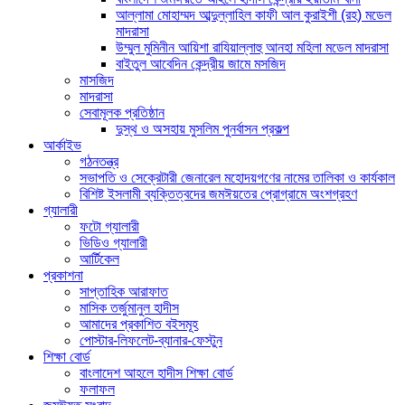
আল্লামা মোহাম্মদ আব্দুল্লাহিল কাফী আল কুরাইশী (রহ) মডেল
মাদরাসা
উম্মুল মুমিনীন আয়িশা রাযিয়াল্লাহু আনহা মহিলা মডেল মাদরাসা
বাইতুল আবেদিন কেন্দ্রীয় জামে মসজিদ
মাসজিদ
মাদরাসা
সেবামূলক প্রতিষ্ঠান
দুস্থ ও অসহায় মুসলিম পুনর্বাসন প্রকল্প
আর্কাইভ
গঠনতন্ত্র
সভাপতি ও সেক্রেটারী জেনারেল মহোদয়গণের নামের তালিকা ও কার্যকাল
বিশিষ্ট ইসলামী ব্যক্তিত্বদের জমঈয়তের প্রোগ্রামে অংশগ্রহণ
গ্যালারী
ফটো গ্যালারী
ভিডিও গ্যালারী
আর্টিকেল
প্রকাশনা
সাপ্তাহিক আরাফাত
মাসিক তর্জুমানুল হাদীস
আমাদের প্রকাশিত বইসমূহ
পোস্টার-লিফলেট-ব্যানার-ফেস্টুন
শিক্ষা বোর্ড
বাংলাদেশ আহলে হাদীস শিক্ষা বোর্ড
ফলাফল