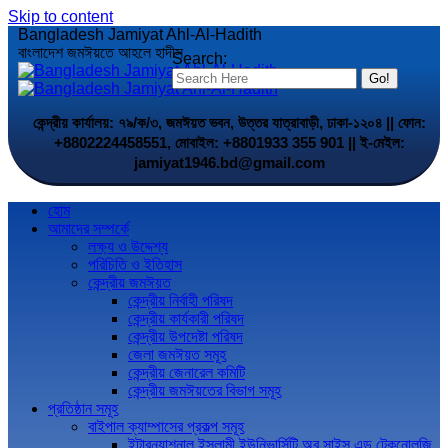
Skip to content
Bangladesh Jamiyat Ahl-Al-Hadith
বাংলাদেশ জমঈয়তে আহলে হাদীস
Search:
কেন্দ্রীয় কার্যালয়: ৭৯/ক/৩, জমঈয়ত ভবন, উত্তর যাত্রাবাড়ী, ঢাকা-১২০৪ || ফোন:
+8802224458551, মোবাইল: +8801933 355 901 || ই-মেইল:
jamiyat1946.bd@gmail.com
হোম
আমাদের সম্পর্কে
লক্ষ্য ও উদ্দেশ্য
পরিচিতি ও ইতিহাস
কেন্দ্রীয় জমঈয়ত
কেন্দ্রীয় নির্বাহী পরিষদ
কেন্দ্রীয় কার্যকারী পরিষদ
কেন্দ্রীয় উপদেষ্টা পরিষদ
জেলা জমঈয়ত সমূহ
কেন্দ্রীয় জেনারেল কমিটি
কেন্দ্রীয় জমঈয়তের বিভাগ সমূহ
প্রতিষ্ঠান সমূহ
বাইপাল ক্যাম্পাসের প্রকল্প সমূহ
ইন্টারন্যাশনাল ইসলামী ইউনিভার্সিটি অব সাইন্স এন্ড টেকনোলজি