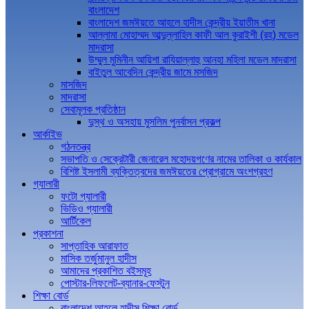
বাংলাদেশ
বাংলাদেশ জমঈয়তে আহলে হাদীস কেন্দ্রীয় ইয়াতীম খানা
আল্লামা মোহাম্মদ আব্দুল্লাহিল কাফী আল কুরাইশী (রহ) মডেল
মাদরাসা
উম্মুল মুমিনীন আয়িশা রাযিয়াল্লাহু আনহা মহিলা মডেল মাদরাসা
বাইতুল আবেদিন কেন্দ্রীয় জামে মসজিদ
মাসজিদ
মাদরাসা
সেবামূলক প্রতিষ্ঠান
দুস্থ ও অসহায় মুসলিম পুনর্বাসন প্রকল্প
আর্কাইভ
গঠনতন্ত্র
সভাপতি ও সেক্রেটারী জেনারেল মহোদয়গণের নামের তালিকা ও কার্যকাল
বিশিষ্ট ইসলামী ব্যক্তিত্বদের জমঈয়তের প্রোগ্রামে অংশগ্রহণ
গ্যালারী
ফটো গ্যালারী
ভিডিও গ্যালারী
আর্টিকেল
প্রকাশনা
সাপ্তাহিক আরাফাত
মাসিক তর্জুমানুল হাদীস
আমাদের প্রকাশিত বইসমূহ
পোস্টার-লিফলেট-ব্যানার-ফেস্টুন
শিক্ষা বোর্ড
বাংলাদেশ আহলে হাদীস শিক্ষা বোর্ড