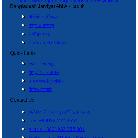
window
Telegram page opens in new window
Bangladesh Jamiyat Ahl Al-Hadith
পরিচিতি ও ইতিহাস
লক্ষ্য-ও-উদ্দেশ্য
জমঈয়ত সংবাদ
ফাতাওয়া ও প্রশ্নোত্তর
Quick Links
সকল পোস্ট সমূহ
সাপ্তাহিক আরাফাত
মাসিক তর্জুমানুল হাদীস
ভিডিও গ্যালারী
Contact Us
৭৯/ক/৩, উত্তর যাত্রাবাড়ী, ঢাকা-১২০৪
ফোন: +8802224458551
মোবাইল: +8801933 355 901
ইমেইল : jamiyat1946.bd@gmail.com