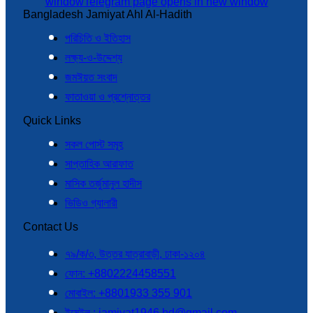
window
Telegram page opens in new window
Bangladesh Jamiyat Ahl Al-Hadith
পরিচিতি ও ইতিহাস
লক্ষ্য-ও-উদ্দেশ্য
জমঈয়ত সংবাদ
ফাতাওয়া ও প্রশ্নোত্তর
Quick Links
সকল পোস্ট সমূহ
সাপ্তাহিক আরাফাত
মাসিক তর্জুমানুল হাদীস
ভিডিও গ্যালারী
Contact Us
৭৯/ক/৩, উত্তর যাত্রাবাড়ী, ঢাকা-১২০৪
ফোন: +8802224458551
মোবাইল: +8801933 355 901
ইমেইল : jamiyat1946.bd@gmail.com