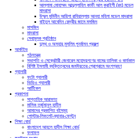
আল্লামা মোহাম্মদ আব্দুল্লাহিল কাফী আল কুরাইশী (রহ) মডেল
মাদরাসা
উম্মুল মুমিনীন আয়িশা রাযিয়াল্লাহু আনহা মহিলা মডেল মাদরাসা
বাইতুল আবেদিন কেন্দ্রীয় জামে মসজিদ
মাসজিদ
মাদরাসা
সেবামূলক প্রতিষ্ঠান
দুস্থ ও অসহায় মুসলিম পুনর্বাসন প্রকল্প
আর্কাইভ
গঠনতন্ত্র
সভাপতি ও সেক্রেটারী জেনারেল মহোদয়গণের নামের তালিকা ও কার্যকাল
বিশিষ্ট ইসলামী ব্যক্তিত্বদের জমঈয়তের প্রোগ্রামে অংশগ্রহণ
গ্যালারী
ফটো গ্যালারী
ভিডিও গ্যালারী
আর্টিকেল
প্রকাশনা
সাপ্তাহিক আরাফাত
মাসিক তর্জুমানুল হাদীস
আমাদের প্রকাশিত বইসমূহ
পোস্টার-লিফলেট-ব্যানার-ফেস্টুন
শিক্ষা বোর্ড
বাংলাদেশ আহলে হাদীস শিক্ষা বোর্ড
ফলাফল