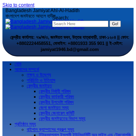
Skip to content
Bangladesh Jamiyat Ahl-Al-Hadith
বাংলাদেশ জমঈয়তে আহলে হাদীস
Search:
কেন্দ্রীয় কার্যালয়: ৭৯/ক/৩, জমঈয়ত ভবন, উত্তর যাত্রাবাড়ী, ঢাকা-১২০৪ || ফোন:
+8802224458551, মোবাইল: +8801933 355 901 || ই-মেইল:
jamiyat1946.bd@gmail.com
হোম
আমাদের সম্পর্কে
লক্ষ্য ও উদ্দেশ্য
পরিচিতি ও ইতিহাস
কেন্দ্রীয় জমঈয়ত
কেন্দ্রীয় নির্বাহী পরিষদ
কেন্দ্রীয় কার্যকারী পরিষদ
কেন্দ্রীয় উপদেষ্টা পরিষদ
জেলা জমঈয়ত সমূহ
কেন্দ্রীয় জেনারেল কমিটি
কেন্দ্রীয় জমঈয়তের বিভাগ সমূহ
প্রতিষ্ঠান সমূহ
বাইপাল ক্যাম্পাসের প্রকল্প সমূহ
ইন্টারন্যাশনাল ইসলামী ইউনিভার্সিটি অব সাইন্স এন্ড টেকনোলজি