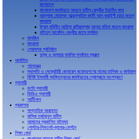
বাংলাদেশ
বাংলাদেশ জমঈয়তে আহলে হাদীস কেন্দ্রীয় ইয়াতীম খানা
আল্লামা মোহাম্মদ আব্দুল্লাহিল কাফী আল কুরাইশী (রহ) মডেল
মাদরাসা
উম্মুল মুমিনীন আয়িশা রাযিয়াল্লাহু আনহা মহিলা মডেল মাদরাসা
বাইতুল আবেদিন কেন্দ্রীয় জামে মসজিদ
মাসজিদ
মাদরাসা
সেবামূলক প্রতিষ্ঠান
দুস্থ ও অসহায় মুসলিম পুনর্বাসন প্রকল্প
আর্কাইভ
গঠনতন্ত্র
সভাপতি ও সেক্রেটারী জেনারেল মহোদয়গণের নামের তালিকা ও কার্যকাল
বিশিষ্ট ইসলামী ব্যক্তিত্বদের জমঈয়তের প্রোগ্রামে অংশগ্রহণ
গ্যালারী
ফটো গ্যালারী
ভিডিও গ্যালারী
আর্টিকেল
প্রকাশনা
সাপ্তাহিক আরাফাত
মাসিক তর্জুমানুল হাদীস
আমাদের প্রকাশিত বইসমূহ
পোস্টার-লিফলেট-ব্যানার-ফেস্টুন
শিক্ষা বোর্ড
বাংলাদেশ আহলে হাদীস শিক্ষা বোর্ড