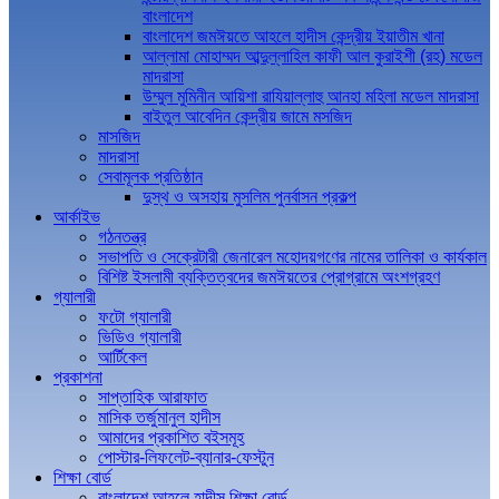
বাংলাদেশ
বাংলাদেশ জমঈয়তে আহলে হাদীস কেন্দ্রীয় ইয়াতীম খানা
আল্লামা মোহাম্মদ আব্দুল্লাহিল কাফী আল কুরাইশী (রহ) মডেল
মাদরাসা
উম্মুল মুমিনীন আয়িশা রাযিয়াল্লাহু আনহা মহিলা মডেল মাদরাসা
বাইতুল আবেদিন কেন্দ্রীয় জামে মসজিদ
মাসজিদ
মাদরাসা
সেবামূলক প্রতিষ্ঠান
দুস্থ ও অসহায় মুসলিম পুনর্বাসন প্রকল্প
আর্কাইভ
গঠনতন্ত্র
সভাপতি ও সেক্রেটারী জেনারেল মহোদয়গণের নামের তালিকা ও কার্যকাল
বিশিষ্ট ইসলামী ব্যক্তিত্বদের জমঈয়তের প্রোগ্রামে অংশগ্রহণ
গ্যালারী
ফটো গ্যালারী
ভিডিও গ্যালারী
আর্টিকেল
প্রকাশনা
সাপ্তাহিক আরাফাত
মাসিক তর্জুমানুল হাদীস
আমাদের প্রকাশিত বইসমূহ
পোস্টার-লিফলেট-ব্যানার-ফেস্টুন
শিক্ষা বোর্ড
বাংলাদেশ আহলে হাদীস শিক্ষা বোর্ড