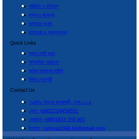
পরিচিতি ও ইতিহাস
লক্ষ্য-ও-উদ্দেশ্য
জমঈয়ত সংবাদ
ফাতাওয়া ও প্রশ্নোত্তর
Quick Links
সকল পোস্ট সমূহ
সাপ্তাহিক আরাফাত
মাসিক তর্জুমানুল হাদীস
ভিডিও গ্যালারী
Contact Us
৭৯/ক/৩, উত্তর যাত্রাবাড়ী, ঢাকা-১২০৪
ফোন: +8802224458551
মোবাইল: +8801933 355 901
ইমেইল : jamiyat1946.bd@gmail.com