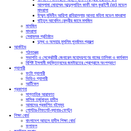
আল্লামা মোহাম্মদ আব্দুল্লাহিল কাফী আল কুরাইশী (রহ) মডেল
মাদরাসা
উম্মুল মুমিনীন আয়িশা রাযিয়াল্লাহু আনহা মহিলা মডেল মাদরাসা
বাইতুল আবেদিন কেন্দ্রীয় জামে মসজিদ
মাসজিদ
মাদরাসা
সেবামূলক প্রতিষ্ঠান
দুস্থ ও অসহায় মুসলিম পুনর্বাসন প্রকল্প
আর্কাইভ
গঠনতন্ত্র
সভাপতি ও সেক্রেটারী জেনারেল মহোদয়গণের নামের তালিকা ও কার্যকাল
বিশিষ্ট ইসলামী ব্যক্তিত্বদের জমঈয়তের প্রোগ্রামে অংশগ্রহণ
গ্যালারী
ফটো গ্যালারী
ভিডিও গ্যালারী
আর্টিকেল
প্রকাশনা
সাপ্তাহিক আরাফাত
মাসিক তর্জুমানুল হাদীস
আমাদের প্রকাশিত বইসমূহ
পোস্টার-লিফলেট-ব্যানার-ফেস্টুন
শিক্ষা বোর্ড
বাংলাদেশ আহলে হাদীস শিক্ষা বোর্ড
ফলাফল