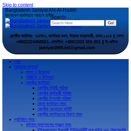
Skip to content
Bangladesh Jamiyat Ahl-Al-Hadith
বাংলাদেশ জমঈয়তে আহলে হাদীস
Search:
কেন্দ্রীয় কার্যালয়: ৭৯/ক/৩, জমঈয়ত ভবন, উত্তর যাত্রাবাড়ী, ঢাকা-১২০৪ || ফোন:
+8802224458551, মোবাইল: +8801933 355 901 || ই-মেইল:
jamiyat1946.bd@gmail.com
হোম
আমাদের সম্পর্কে
লক্ষ্য ও উদ্দেশ্য
পরিচিতি ও ইতিহাস
কেন্দ্রীয় জমঈয়ত
কেন্দ্রীয় নির্বাহী পরিষদ
কেন্দ্রীয় কার্যকারী পরিষদ
কেন্দ্রীয় উপদেষ্টা পরিষদ
জেলা জমঈয়ত সমূহ
কেন্দ্রীয় জেনারেল কমিটি
কেন্দ্রীয় জমঈয়তের বিভাগ সমূহ
প্রতিষ্ঠান সমূহ
বাইপাল ক্যাম্পাসের প্রকল্প সমূহ
ইন্টারন্যাশনাল ইসলামী ইউনিভার্সিটি অব সাইন্স এন্ড টেকনোলজি