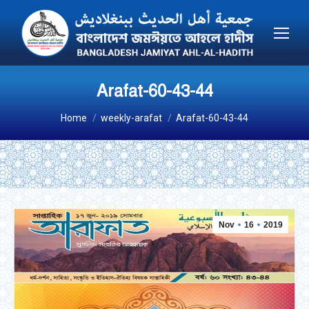
Arafat-60-43-44
You are here:
Home
weekly-arafat
Arafat-60-43-44
Nov
16
2019