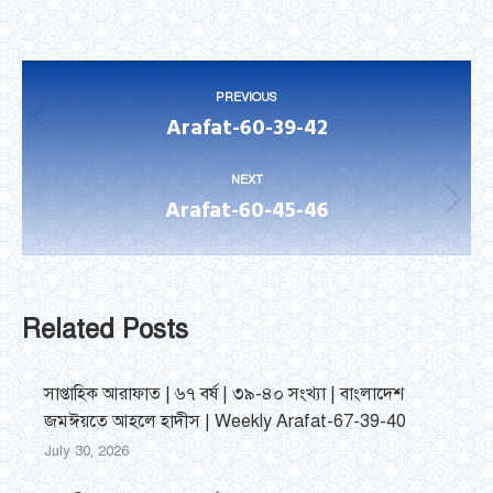
on
on
on
on
on
Facebook
Twitter
LinkedIn
WhatsApp
Pinterest
Post
PREVIOUS
navigation
Arafat-60-39-42
Previous
post:
NEXT
Arafat-60-45-46
Next
post:
Related Posts
সাপ্তাহিক আরাফাত | ৬৭ বর্ষ | ৩৯-৪০ সংখ্যা | বাংলাদেশ
জমঈয়তে আহলে হাদীস | Weekly Arafat-67-39-40
July 30, 2026