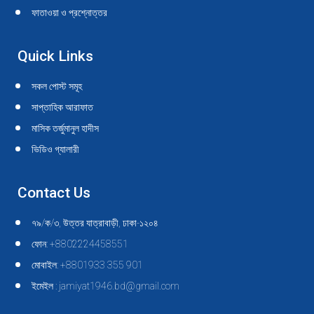
ফাতাওয়া ও প্রশ্নোত্তর
Quick Links
সকল পোস্ট সমূহ
সাপ্তাহিক আরাফাত
মাসিক তর্জুমানুল হাদীস
ভিডিও গ্যালারী
Contact Us
৭৯/ক/৩, উত্তর যাত্রাবাড়ী, ঢাকা-১২০৪
ফোন: +8802224458551
মোবাইল: +8801933 355 901
ইমেইল : jamiyat1946.bd@gmail.com