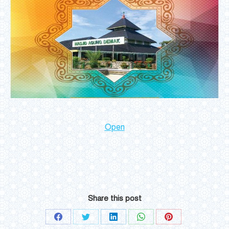
Open
Share this post
Share
Share
Share
Share
Share