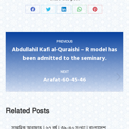
Share
Share
Share
Share
Share
on
on
on
on
on
Facebook
Twitter
LinkedIn
WhatsApp
Pinterest
Post
PREVIOUS
navigation
Abdullahil Kafi al-Quraishi – R model has
Previous
been admitted to the seminary.
post:
NEXT
Arafat-60-45-46
Next
post:
Related Posts
সাপ্তাহিক আরাফাত | ৬৭ বর্ষ | ৩৯-৪০ সংখ্যা | বাংলাদেশ