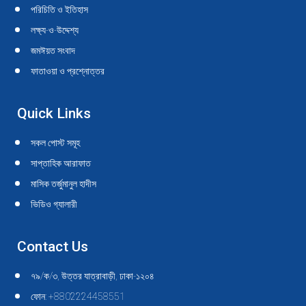
in
in
in
in
in
in
in
in
in
in
পরিচিতি ও ইতিহাস
new
new
new
new
new
new
new
new
new
new
লক্ষ্য-ও-উদ্দেশ্য
window
window
window
window
window
window
window
window
window
window
জমঈয়ত সংবাদ
ফাতাওয়া ও প্রশ্নোত্তর
Quick Links
সকল পোস্ট সমূহ
সাপ্তাহিক আরাফাত
মাসিক তর্জুমানুল হাদীস
ভিডিও গ্যালারী
Contact Us
৭৯/ক/৩, উত্তর যাত্রাবাড়ী, ঢাকা-১২০৪
ফোন: +8802224458551