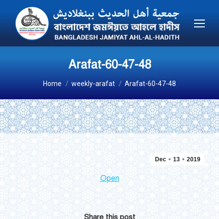
Arafat-60-47-48
You are here:
Home
weekly-arafat
Arafat-60-47-48
Dec
13
2019
Open
Share this post