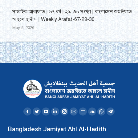
সাপ্তাহিক আরাফাত | ৬৭ বর্ষ | ২৯-৩০ সংখ্যা | বাংলাদেশ জমঈয়তে
আহলে হাদীস | Weekly Arafat-67-29-30
May 5, 2026
Find us on:
Facebook
Twitter
YouTube
Linkedin
Instagram
Mail
Website
SoundCloud
Whatsapp
Telegram
page
page
page
page
page
page
page
page
page
page
Bangladesh Jamiyat Ahl Al-Hadith
opens
opens
opens
opens
opens
opens
opens
opens
opens
opens