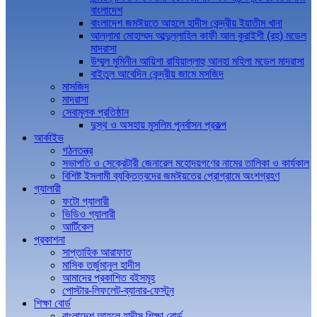
বাংলাদেশ
বাংলাদেশ জমঈয়তে আহলে হাদীস কেন্দ্রীয় ইয়াতীম খানা
আল্লামা মোহাম্মদ আব্দুল্লাহিল কাফী আল কুরাইশী (রহ) মডেল
মাদরাসা
উম্মুল মুমিনীন আয়িশা রাযিয়াল্লাহু আনহা মহিলা মডেল মাদরাসা
বাইতুল আবেদিন কেন্দ্রীয় জামে মসজিদ
মাসজিদ
মাদরাসা
সেবামূলক প্রতিষ্ঠান
দুস্থ ও অসহায় মুসলিম পুনর্বাসন প্রকল্প
আর্কাইভ
গঠনতন্ত্র
সভাপতি ও সেক্রেটারী জেনারেল মহোদয়গণের নামের তালিকা ও কার্যকাল
বিশিষ্ট ইসলামী ব্যক্তিত্বদের জমঈয়তের প্রোগ্রামে অংশগ্রহণ
গ্যালারী
ফটো গ্যালারী
ভিডিও গ্যালারী
আর্টিকেল
প্রকাশনা
সাপ্তাহিক আরাফাত
মাসিক তর্জুমানুল হাদীস
আমাদের প্রকাশিত বইসমূহ
পোস্টার-লিফলেট-ব্যানার-ফেস্টুন
শিক্ষা বোর্ড
বাংলাদেশ আহলে হাদীস শিক্ষা বোর্ড