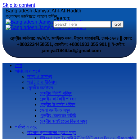
Skip to content
Bangladesh Jamiyat Ahl-Al-Hadith
বাংলাদেশ জমঈয়তে আহলে হাদীস
Search:
কেন্দ্রীয় কার্যালয়: ৭৯/ক/৩, জমঈয়ত ভবন, উত্তর যাত্রাবাড়ী, ঢাকা-১২০৪ || ফোন:
+8802224458551, মোবাইল: +8801933 355 901 || ই-মেইল:
jamiyat1946.bd@gmail.com
হোম
আমাদের সম্পর্কে
লক্ষ্য ও উদ্দেশ্য
পরিচিতি ও ইতিহাস
কেন্দ্রীয় জমঈয়ত
কেন্দ্রীয় নির্বাহী পরিষদ
কেন্দ্রীয় কার্যকারী পরিষদ
কেন্দ্রীয় উপদেষ্টা পরিষদ
জেলা জমঈয়ত সমূহ
কেন্দ্রীয় জেনারেল কমিটি
কেন্দ্রীয় জমঈয়তের বিভাগ সমূহ
প্রতিষ্ঠান সমূহ
বাইপাল ক্যাম্পাসের প্রকল্প সমূহ
ইন্টারন্যাশনাল ইসলামী ইউনিভার্সিটি অব সাইন্স এন্ড টেকনোলজি