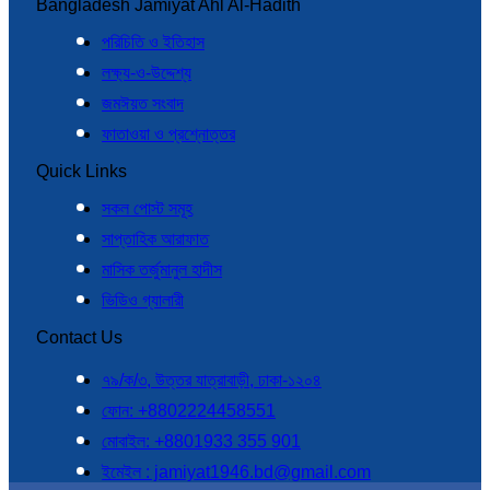
Bangladesh Jamiyat Ahl Al-Hadith
পরিচিতি ও ইতিহাস
লক্ষ্য-ও-উদ্দেশ্য
জমঈয়ত সংবাদ
ফাতাওয়া ও প্রশ্নোত্তর
Quick Links
সকল পোস্ট সমূহ
সাপ্তাহিক আরাফাত
মাসিক তর্জুমানুল হাদীস
ভিডিও গ্যালারী
Contact Us
৭৯/ক/৩, উত্তর যাত্রাবাড়ী, ঢাকা-১২০৪
ফোন: +8802224458551
মোবাইল: +8801933 355 901
ইমেইল : jamiyat1946.bd@gmail.com