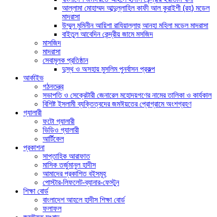
আল্লামা মোহাম্মদ আব্দুল্লাহিল কাফী আল কুরাইশী (রহ) মডেল
মাদরাসা
উম্মুল মুমিনীন আয়িশা রাযিয়াল্লাহু আনহা মহিলা মডেল মাদরাসা
বাইতুল আবেদিন কেন্দ্রীয় জামে মসজিদ
মাসজিদ
মাদরাসা
সেবামূলক প্রতিষ্ঠান
দুস্থ ও অসহায় মুসলিম পুনর্বাসন প্রকল্প
আর্কাইভ
গঠনতন্ত্র
সভাপতি ও সেক্রেটারী জেনারেল মহোদয়গণের নামের তালিকা ও কার্যকাল
বিশিষ্ট ইসলামী ব্যক্তিত্বদের জমঈয়তের প্রোগ্রামে অংশগ্রহণ
গ্যালারী
ফটো গ্যালারী
ভিডিও গ্যালারী
আর্টিকেল
প্রকাশনা
সাপ্তাহিক আরাফাত
মাসিক তর্জুমানুল হাদীস
আমাদের প্রকাশিত বইসমূহ
পোস্টার-লিফলেট-ব্যানার-ফেস্টুন
শিক্ষা বোর্ড
বাংলাদেশ আহলে হাদীস শিক্ষা বোর্ড
ফলাফল