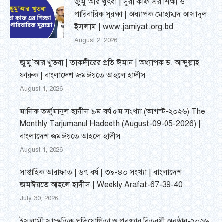
জুমু’আর খুৎবা | সুরা কাফ এর শিক্ষা ও
পারিবারিক সুরক্ষা | অধ্যাপক মোহাম্মদ আসাদুল
ইসলাম | www.jamiyat.org.bd
August 2, 2026
জুমু’আর খুতবা | তাকদীরের প্রতি ঈমান | অধ্যাপক ড. আব্দুল্লাহ
ফারুক | বাংলাদেশ জমঈয়তে আহলে হাদীস
August 1, 2026
মাসিক তর্জুমানুল হাদীস ৯ম বর্ষ ৫ম সংখ্যা (আগস্ট-২০২৬) The
Monthly Tarjumanul Hadeeth (August-09-05-2026) |
বাংলাদেশ জমঈয়তে আহলে হাদীস
August 1, 2026
সাপ্তাহিক আরাফাত | ৬৭ বর্ষ | ৩৯-৪০ সংখ্যা | বাংলাদেশ
জমঈয়তে আহলে হাদীস | Weekly Arafat-67-39-40
July 30, 2026
ইসলামী সাংস্কৃতিক প্রতিযোগিতা ও পুরষ্কার বিতরণী অনুষ্ঠান-২০২৬