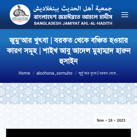
জুমু’আর খুৎবা | বরকত থেকে বঞ্চিত হওয়ার
কারণ সমূহ | শাইখ আবু আদেল মুহাম্মাদ হারুন
হুসাইন
You are here:
Home
alochona_somuho
জুমু’আর খুৎবা | বরকত থেকে…
Nov
19
2023