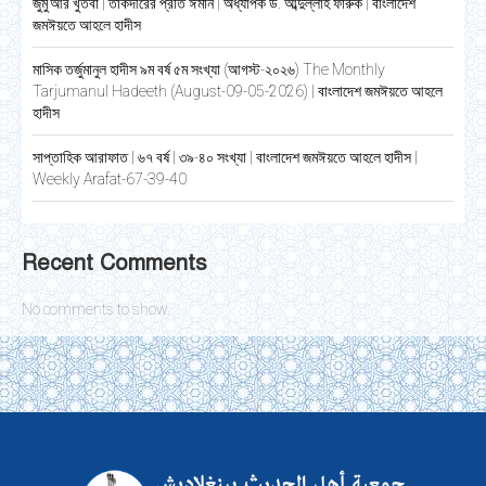
জুমু’আর খুতবা | তাকদীরের প্রতি ঈমান | অধ্যাপক ড. আব্দুল্লাহ ফারুক | বাংলাদেশ
জমঈয়তে আহলে হাদীস
মাসিক তর্জুমানুল হাদীস ৯ম বর্ষ ৫ম সংখ্যা (আগস্ট-২০২৬) The Monthly
Tarjumanul Hadeeth (August-09-05-2026) | বাংলাদেশ জমঈয়তে আহলে
হাদীস
সাপ্তাহিক আরাফাত | ৬৭ বর্ষ | ৩৯-৪০ সংখ্যা | বাংলাদেশ জমঈয়তে আহলে হাদীস |
Weekly Arafat-67-39-40
Recent Comments
No comments to show.