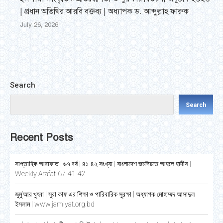
| প্রধান অতিথির আরবি বক্তব্য | অধ্যাপক ড. আব্দুল্লাহ ফারুক
July 26, 2026
Search
Search
Recent Posts
সাপ্তাহিক আরাফাত | ৬৭ বর্ষ | ৪১-৪২ সংখ্যা | বাংলাদেশ জমঈয়তে আহলে হাদীস |
Weekly Arafat-67-41-42
জুমু’আর খুৎবা | সুরা কাফ এর শিক্ষা ও পারিবারিক সুরক্ষা | অধ্যাপক মোহাম্মদ আসাদুল
ইসলাম | www.jamiyat.org.bd