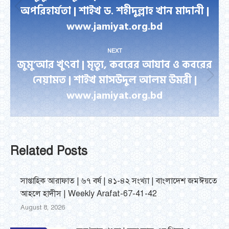
অপরিহার্যতা | শাইখ ড. শহীদুল্লাহ খান মাদানী |
Previous
www.jamiyat.org.bd
post:
NEXT
জুমু’আর খুৎবা | মৃত্যু, কবরের আযাব ও কবরের
নেয়ামত | শাইখ মাসউদুল আলম উমরী |
Next
www.jamiyat.org.bd
post:
Related Posts
সাপ্তাহিক আরাফাত | ৬৭ বর্ষ | ৪১-৪২ সংখ্যা | বাংলাদেশ জমঈয়তে
আহলে হাদীস | Weekly Arafat-67-41-42
August 8, 2026