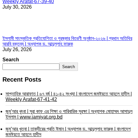
Weekly Arafat-67-39-40
July 30, 2026
ইসলামী সাংস্কৃতিক প্রতিযোগিতা ও পুরষ্কার বিতরণী অনুষ্ঠান-২০২৬ | প্রধান অতিথির
আরবি বক্তব্য | অধ্যাপক ড. আব্দুল্লাহ ফারুক
July 26, 2026
Search
Search
Recent Posts
সাপ্তাহিক আরাফাত | ৬৭ বর্ষ | ৪১-৪২ সংখ্যা | বাংলাদেশ জমঈয়তে আহলে হাদীস |
Weekly Arafat-67-41-42
জুমু’আর খুৎবা | সুরা কাফ এর শিক্ষা ও পারিবারিক সুরক্ষা | অধ্যাপক মোহাম্মদ আসাদুল
ইসলাম | www.jamiyat.org.bd
জুমু’আর খুতবা | তাকদীরের প্রতি ঈমান | অধ্যাপক ড. আব্দুল্লাহ ফারুক | বাংলাদেশ
জমঈয়তে আহলে হাদীস