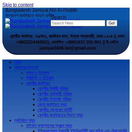
Skip to content
Bangladesh Jamiyat Ahl-Al-Hadith
বাংলাদেশ জমঈয়তে আহলে হাদীস
Search:
কেন্দ্রীয় কার্যালয়: ৭৯/ক/৩, জমঈয়ত ভবন, উত্তর যাত্রাবাড়ী, ঢাকা-১২০৪ || ফোন:
+8802224458551, মোবাইল: +8801933 355 901 || ই-মেইল:
jamiyat1946.bd@gmail.com
হোম
আমাদের সম্পর্কে
লক্ষ্য ও উদ্দেশ্য
পরিচিতি ও ইতিহাস
কেন্দ্রীয় জমঈয়ত
কেন্দ্রীয় নির্বাহী পরিষদ
কেন্দ্রীয় কার্যকারী পরিষদ
কেন্দ্রীয় উপদেষ্টা পরিষদ
জেলা জমঈয়ত সমূহ
কেন্দ্রীয় জেনারেল কমিটি
কেন্দ্রীয় জমঈয়তের বিভাগ সমূহ
প্রতিষ্ঠান সমূহ
বাইপাল ক্যাম্পাসের প্রকল্প সমূহ
ইন্টারন্যাশনাল ইসলামী ইউনিভার্সিটি অব সাইন্স এন্ড টেকনোলজি