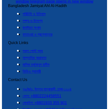
window
Telegram page opens in new window
Bangladesh Jamiyat Ahl Al-Hadith
পরিচিতি ও ইতিহাস
লক্ষ্য-ও-উদ্দেশ্য
জমঈয়ত সংবাদ
ফাতাওয়া ও প্রশ্নোত্তর
Quick Links
সকল পোস্ট সমূহ
সাপ্তাহিক আরাফাত
মাসিক তর্জুমানুল হাদীস
ভিডিও গ্যালারী
Contact Us
৭৯/ক/৩, উত্তর যাত্রাবাড়ী, ঢাকা-১২০৪
ফোন: +8802224458551
মোবাইল: +8801933 355 901