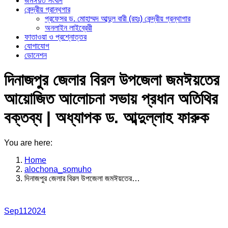
জমঈয়ত সংবাদ
কেন্দ্রীয় গ্রান্থগার
প্রফেসর ড. মোহাম্মদ আব্দুল বারী (রহঃ) কেন্দ্রীয় গ্রন্থাগার
অনলাইন লাইব্রেরী
ফাতাওয়া ও প্রশ্নোত্তর
যোগাযোগ
ডোনেশন
দিনাজপুর জেলার বিরল উপজেলা জমঈয়তের
আয়োজিত আলোচনা সভায় প্রধান অতিথির
বক্তব্য | অধ্যাপক ড. আব্দুল্লাহ ফারুক
You are here:
Home
alochona_somuho
দিনাজপুর জেলার বিরল উপজেলা জমঈয়তের…
Sep
11
2024