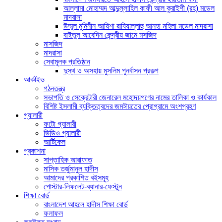
আল্লামা মোহাম্মদ আব্দুল্লাহিল কাফী আল কুরাইশী (রহ) মডেল
মাদরাসা
উম্মুল মুমিনীন আয়িশা রাযিয়াল্লাহু আনহা মহিলা মডেল মাদরাসা
বাইতুল আবেদিন কেন্দ্রীয় জামে মসজিদ
মাসজিদ
মাদরাসা
সেবামূলক প্রতিষ্ঠান
দুস্থ ও অসহায় মুসলিম পুনর্বাসন প্রকল্প
আর্কাইভ
গঠনতন্ত্র
সভাপতি ও সেক্রেটারী জেনারেল মহোদয়গণের নামের তালিকা ও কার্যকাল
বিশিষ্ট ইসলামী ব্যক্তিত্বদের জমঈয়তের প্রোগ্রামে অংশগ্রহণ
গ্যালারী
ফটো গ্যালারী
ভিডিও গ্যালারী
আর্টিকেল
প্রকাশনা
সাপ্তাহিক আরাফাত
মাসিক তর্জুমানুল হাদীস
আমাদের প্রকাশিত বইসমূহ
পোস্টার-লিফলেট-ব্যানার-ফেস্টুন
শিক্ষা বোর্ড
বাংলাদেশ আহলে হাদীস শিক্ষা বোর্ড
ফলাফল