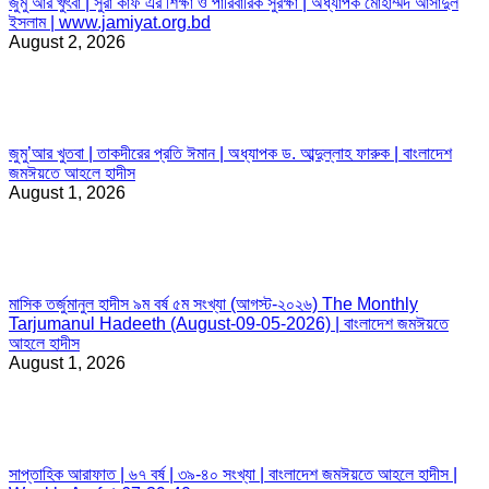
জুমু’আর খুৎবা | সুরা কাফ এর শিক্ষা ও পারিবারিক সুরক্ষা | অধ্যাপক মোহাম্মদ আসাদুল
ইসলাম | www.jamiyat.org.bd
August 2, 2026
জুমু’আর খুতবা | তাকদীরের প্রতি ঈমান | অধ্যাপক ড. আব্দুল্লাহ ফারুক | বাংলাদেশ
জমঈয়তে আহলে হাদীস
August 1, 2026
মাসিক তর্জুমানুল হাদীস ৯ম বর্ষ ৫ম সংখ্যা (আগস্ট-২০২৬) The Monthly
Tarjumanul Hadeeth (August-09-05-2026) | বাংলাদেশ জমঈয়তে
আহলে হাদীস
August 1, 2026
সাপ্তাহিক আরাফাত | ৬৭ বর্ষ | ৩৯-৪০ সংখ্যা | বাংলাদেশ জমঈয়তে আহলে হাদীস |