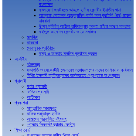
বাংলাদেশ
বাংলাদেশ জমঈয়তে আহলে হাদীস কেন্দ্রীয় ইয়াতীম খানা
আল্লামা মোহাম্মদ আব্দুল্লাহিল কাফী আল কুরাইশী (রহ) মডেল
মাদরাসা
উম্মুল মুমিনীন আয়িশা রাযিয়াল্লাহু আনহা মহিলা মডেল মাদরাসা
বাইতুল আবেদিন কেন্দ্রীয় জামে মসজিদ
মাসজিদ
মাদরাসা
সেবামূলক প্রতিষ্ঠান
দুস্থ ও অসহায় মুসলিম পুনর্বাসন প্রকল্প
আর্কাইভ
গঠনতন্ত্র
সভাপতি ও সেক্রেটারী জেনারেল মহোদয়গণের নামের তালিকা ও কার্যকাল
বিশিষ্ট ইসলামী ব্যক্তিত্বদের জমঈয়তের প্রোগ্রামে অংশগ্রহণ
গ্যালারী
ফটো গ্যালারী
ভিডিও গ্যালারী
আর্টিকেল
প্রকাশনা
সাপ্তাহিক আরাফাত
মাসিক তর্জুমানুল হাদীস
আমাদের প্রকাশিত বইসমূহ
পোস্টার-লিফলেট-ব্যানার-ফেস্টুন
শিক্ষা বোর্ড
বাংলাদেশ আহলে হাদীস শিক্ষা বোর্ড